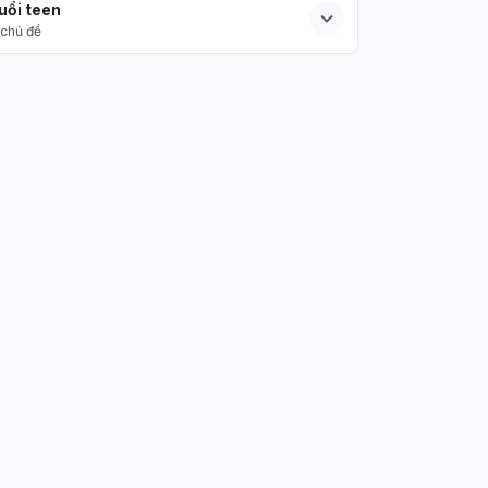
uổi teen
chủ đề