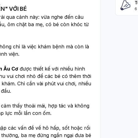
T
N" VỚI BÉ
6
🌿Ba mẹ nào có con nhỏ chắc cũng từng trải qua cảnh này: vừa nghe đến câu 
đầu, ôm chặt ba mẹ, có bé còn khóc từ 
không chỉ là việc khám bệnh mà còn là 
ệnh viện.
n Âu Cơ
 được thiết kế với nhiều hình 
u vui chơi nhỏ để các bé có thêm thời 
khám. Chỉ cần vài phút vui chơi, nhiều 
 đầu.
cảm thấy thoải mái, hợp tác và không 
áp lực mỗi lần con ốm.
 gặp các vấn đề về hô hấp, sốt hoặc rối 
t thường, ba mẹ đừng ngần ngại đưa bé 