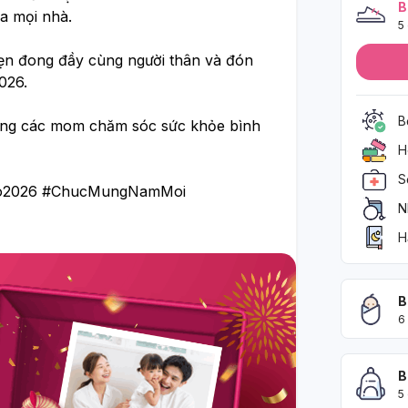
B
 mọi nhà.
5
ẹn đong đầy cùng người thân và đón 
2026.
B
g các mom chăm sóc sức khỏe bình 
H
S
o2026 #ChucMungNamMoi 
N
H
B
6
B
5