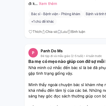
đi k
...
Xem thêm
Bác sĩ - Bệnh viện - Phòng khám
Bệnh và tình
+
1 chủ đề khác
Thích
Chia sẻ
Lưu
Bình luận
Panh Do Ms
P
Bé tập đi và mẫu giáo (2-5 tuổi)
4 tuần trước
Ba mẹ có mẹo nào giúp con đỡ sợ mỗi 
Nhà mình cứ nhắc đến bác sĩ là bé đã phụn
gặp tình trạng giống vậy.
Mình thấy ngoài chuyện bác sĩ khám nhẹ n
khá nhiều đến tâm lý của các bé. Những nơi
sáng hay góc đọc sách thường giúp con bớ