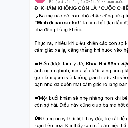
Bé tập đi và mẫu giáo (2-5 tuổi)
4 tuần trước
ĐI KHÁM KHÔNG CÒN LÀ "CUỘC CHIẾ
"Mình đi bác sĩ nhé!"
 là con bắt đầu lắc 
nhà đến phòng khám.
Thực ra, nhiều khi điều khiến các con sợ 
cảm giác xa lạ, căng thẳng khi bước vào b
🍀Hiểu được tâm lý đó, 
Khoa Nhi Bệnh việ
ảnh ngộ nghĩnh, màu sắc tươi sáng cùng kh
gian làm quen với không gian trước khi vào 
bạn nhỏ đã quên mất cảm giác lo lắng ban
💓Một buổi khám sẽ nhẹ nhàng hơn khi bé 
còn sợ hãi. Điều này cũng giúp ba mẹ bớt 
🏥Những ngày thời tiết thay đổi, trẻ rất dễ
loạn tiêu hóa. Khi thấy con có dấu hiệu bấ