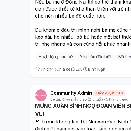
Nếu ba mẹ ở Đồng Nai thì có thể tham khả
gian được thiết kế khá thân thiện với trẻ n
chờ nên nhiều bé đỡ quấy hơn.
Dù khám ở đâu thì mình nghĩ ba mẹ cũng nê
kéo dài, ho nhiều, bỏ bú hoặc mệt bất thư
trị nhẹ nhàng và con cũng hồi phục nhanh
Hoạt động cho bé
Nhu cầu đặc biệt
Bệnh v
Thích
Chia sẻ
Lưu
Bình luận
Community Admin
Kiểm duyệt viên
Bé tập đi và mẫu giáo (2-5 tuổi)
5 tháng trước
MỪNG XUÂN BÍNH NGỌ ĐOÀN VIÊN BE
VUI
🎆 Trong không khí Tết Nguyên Đán Bính
đình một năm mới vẹn toàn, ấm áp cùng 