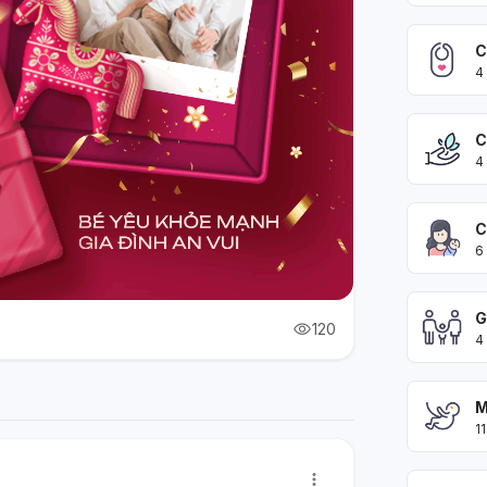
C
4
C
4
C
6
G
120
4
M
11