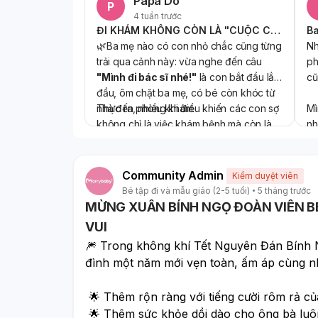
Papa Do
P
4 tuần trước
ĐI KHÁM KHÔNG CÒN LÀ "CUỘC CHIẾN" VỚI BÉ
🌿Ba mẹ nào có con nhỏ chắc cũng từng
Nh
trải qua cảnh này: vừa nghe đến câu
ph
"Mình đi bác sĩ nhé!"
là con bắt đầu lắc
cũ
đầu, ôm chặt ba mẹ, có bé còn khóc từ
nhà đến phòng khám.
Thực ra, nhiều khi điều khiến các con sợ
Mì
không chỉ là việc khám bệnh mà còn là
nh
cảm giác xa lạ, căng thẳng khi bước vào
kh
bệnh viện.
nơ
🍀Hiểu được tâm lý đó,
Khoa Nhi Bệnh
sá
Nế
Community Admin
Kiểm duyệt viên
viện Âu Cơ
được thiết kế với nhiều hình
bớ
k
Bé tập đi và mẫu giáo (2-5 tuổi)
5 tháng trước
ảnh ngộ nghĩnh, màu sắc tươi sáng cùng
Kh
MỪNG XUÂN BÍNH NGỌ ĐOÀN VIÊN BE
khu vui chơi nhỏ để các bé có thêm thời
vớ
VUI
gian làm quen với không gian trước khi
💓Một buổi khám sẽ nhẹ nhàng hơn khi
tr
Dù
🎆 Trong không khí Tết Nguyên Đán Bính
vào khám. Chỉ cần vài phút vui chơi,
bé cảm thấy thoải mái, hợp tác và không
nê
đình một năm mới vẹn toàn, ấm áp cùng 
nhiều bạn nhỏ đã quên mất cảm giác lo
còn sợ hãi. Điều này cũng giúp ba mẹ bớt
ké
lắng ban đầu.
áp lực mỗi lần con ốm.
th
 🌟 Thêm rộn ràng với tiếng cười rôm rả củ
🏥Những ngày thời tiết thay đổi, trẻ rất dễ
đi
gặp các vấn đề về hô hấp, sốt hoặc rối
nh
 🌟 Thêm sức khỏe dồi dào cho ông bà luô