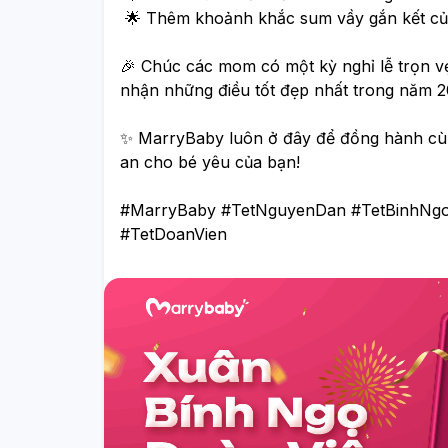
loạn tiêu hóa. Khi thấy con có dấu hiệu
 🌟 Thêm khoảnh khắc sum vầy gắn kết của
bất thường, ba mẹ đừng ngần ngại đưa
bé đi kiểm tra sớm để được thăm khám
💚Một không gian thân thiện, một chút vui
🎉 Chúc các mom có một kỳ nghỉ lễ trọn v
và tư vấn kịp thời.
chơi và sự nhẹ nhàng trong cách tiếp
nhận những điều tốt đẹp nhất trong năm 
cận đôi khi chính là điều giúp mỗi lần đi
khám trở thành một trải nghiệm dễ chịu
1
✨ MarryBaby luôn ở đây để đồng hành cùn
hơn đối với cả gia đình.
an cho bé yêu của bạn!
#MarryBaby #TetNguyenDan #TetBinhNg
#TetDoanVien