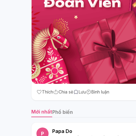
Thích
Chia sẻ
Lưu
Bình luận
Mới nhất
Phổ biến
Papa Do
P