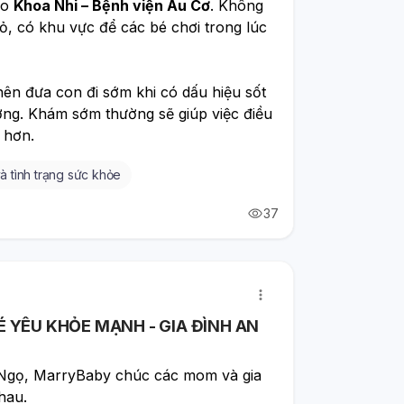
o 
Khoa Nhi – Bệnh viện Âu Cơ
. Không 
hỏ, có khu vực để các bé chơi trong lúc 
n đưa con đi sớm khi có dấu hiệu sốt 
ờng. Khám sớm thường sẽ giúp việc điều 
 hơn.
à tình trạng sức khỏe
37
́ YÊU KHỎE MẠNH - GIA ĐÌNH AN
 Ngọ, MarryBaby chúc các mom và gia 
nhau. 