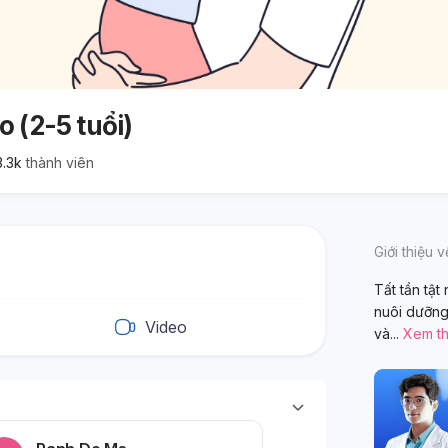
o (2-5 tuổi)
3.3k
thành viên
Giới thiệu 
Tất tần tật
nuôi dưỡng
Video
và
...
Xem t