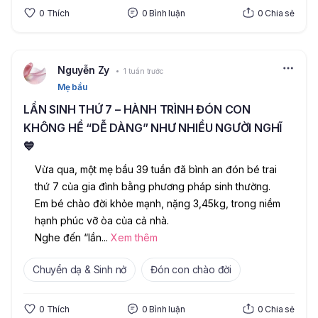
0
Thích
0
Bình luận
0
Chia sẻ
Nguyễn Zy
1 tuần trước
Mẹ bầu
LẦN SINH THỨ 7 – HÀNH TRÌNH ĐÓN CON
KHÔNG HỀ “DỄ DÀNG” NHƯ NHIỀU NGƯỜI NGHĨ
💙
Vừa qua, một mẹ bầu 39 tuần đã bình an đón bé trai 
thứ 7 của gia đình bằng phương pháp sinh thường. 
Em bé chào đời khỏe mạnh, nặng 3,45kg, trong niềm 
hạnh phúc vỡ òa của cả nhà.
Nghe đến “lần
...
Xem thêm
Chuyển dạ & Sinh nở
Đón con chào đời
0
Thích
0
Bình luận
0
Chia sẻ