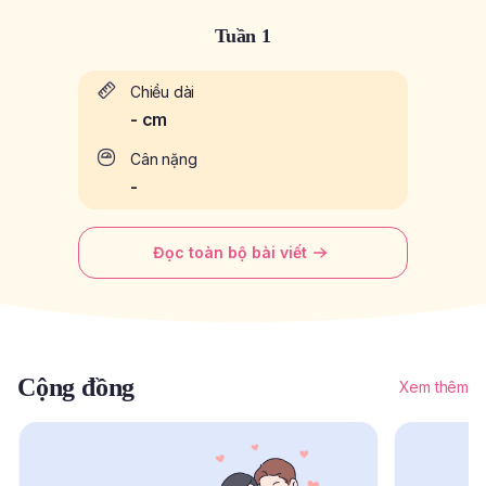
Tuần 1
Chiều dài
-
cm
Cân nặng
-
Đọc toàn bộ bài viết
Cộng đồng
Xem thêm