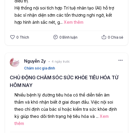
điều trị.
Hệ thống nội soi tích hợp Trí tuệ nhân tạo (AI) hỗ trợ 
bác sĩ nhận diện sớm các tổn thương nghi ngờ, kết 
hợp hình ảnh sắc nét, g
...
Xem thêm
0
Thích
0
Bình luận
0
Chia sẻ
Nguyễn Zy
4 ngày trước
Chăm sóc gia đình
CHỦ ĐỘNG CHĂM SÓC SỨC KHỎE TIÊU HÓA TỪ
HÔM NAY
Nhiều bệnh lý đường tiêu hóa có thể diễn tiến âm 
thầm và khó nhận biết ở giai đoạn đầu. Việc nội soi 
theo chỉ định của bác sĩ hoặc kiểm tra sức khỏe định 
kỳ giúp theo dõi tình trạng hệ tiêu hóa và 
...
Xem
thêm