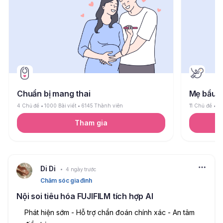
Chuẩn bị mang thai
Mẹ bầu
4 Chủ đề
1000 Bài viết
6145 Thành viên
11 Chủ đề
26
Tham gia
Di Di
4 ngày trước
Chăm sóc gia đình
Nội soi tiêu hóa FUJIFILM tích hợp AI
Phát hiện sớm - Hỗ trợ chẩn đoán chính xác - An tâm 