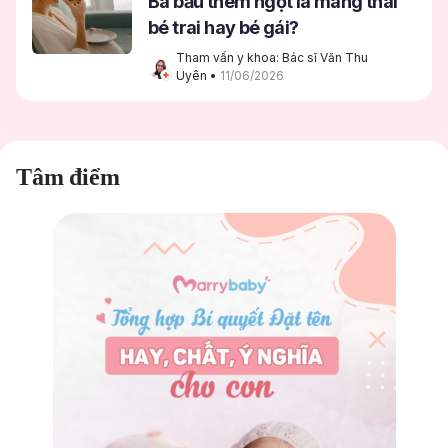
Bà bầu thèm ngọt là mang thai
bé trai hay bé gái?
Tham vấn y khoa: Bác sĩ Văn Thu 
Uyên
 • 
11/06/2026
Tâm điểm