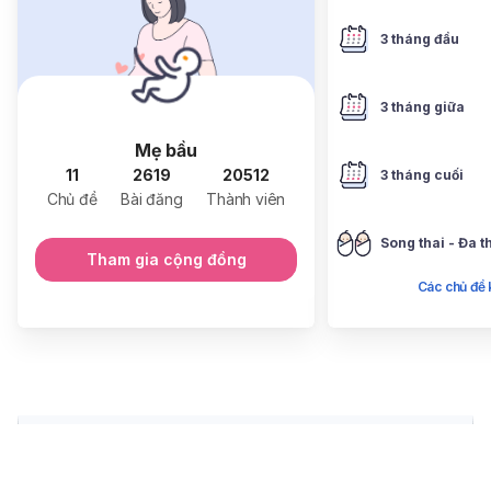
3 tháng đầu
3 tháng giữa
Mẹ bầu
11
2619
20512
3 tháng cuối
Chủ đề
Bài đăng
Thành viên
Song thai - Đa t
Tham gia cộng đồng
Các chủ đề 