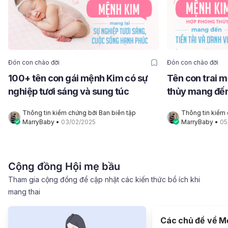
Đón con chào đời
Đón con chào đời
100+ tên con gái mệnh Kim có sự
Tên con trai 
nghiệp tươi sáng và sung túc
thủy mang đến 
vọng
Thông tin kiểm chứng bởi Ban biên tập 
Thông tin kiểm 
MarryBaby
 • 
03/02/2025
MarryBaby
 • 
05
Cộng đồng Hội mẹ bầu
Tham gia cộng đồng để cập nhật các kiến thức bổ ích khi
mang thai
Các chủ đề vể M