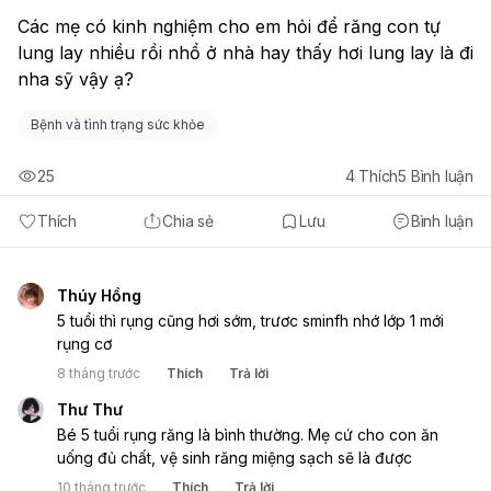
Các mẹ có kinh nghiệm cho em hỏi để răng con tự 
lung lay nhiều rồi nhổ ở nhà hay thấy hơi lung lay là đi 
nha sỹ vậy ạ? 
Bệnh và tình trạng sức khỏe
25
4
Thích
5
Bình luận
Thích
Chia sẻ
Lưu
Bình luận
Thúy Hồng
5 tuổi thì rụng cũng hơi sớm, trươc sminfh nhớ lớp 1 mới 
rụng cơ 
8 tháng trước
Thích
Trả lời
Thư Thư
Bé 5 tuổi rụng răng là bình thường. Mẹ cứ cho con ăn 
uống đủ chất, vệ sinh răng miệng sạch sẽ là được
10 tháng trước
Thích
Trả lời