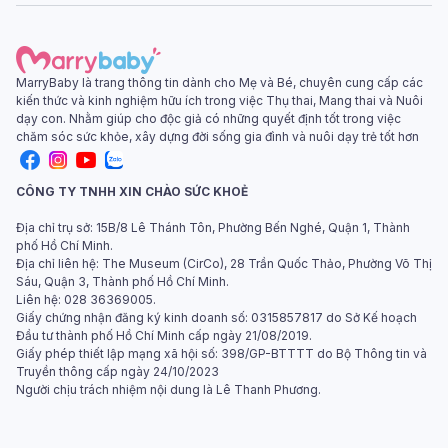
MarryBaby là trang thông tin dành cho Mẹ và Bé, chuyên cung cấp các
kiến thức và kinh nghiệm hữu ích trong việc Thụ thai, Mang thai và Nuôi
dạy con. Nhằm giúp cho độc giả có những quyết định tốt trong việc
chăm sóc sức khỏe, xây dựng đời sống gia đình và nuôi dạy trẻ tốt hơn
CÔNG TY TNHH XIN CHÀO SỨC KHOẺ
Địa chỉ trụ sở: 15B/8 Lê Thánh Tôn, Phường Bến Nghé, Quận 1, Thành
phố Hồ Chí Minh.
Địa chỉ liên hệ: The Museum (CirCo), 28 Trần Quốc Thảo, Phường Võ Thị
Sáu, Quận 3, Thành phố Hồ Chí Minh.
Liên hệ: 028 36369005.
Giấy chứng nhận đăng ký kinh doanh số: 0315857817 do Sở Kế hoạch
Đầu tư thành phố Hồ Chí Minh cấp ngày 21/08/2019.
Giấy phép thiết lập mạng xã hội số: 398/GP-BTTTT do Bộ Thông tin và
Truyền thông cấp ngày 24/10/2023
Người chịu trách nhiệm nội dung là Lê Thanh Phương.