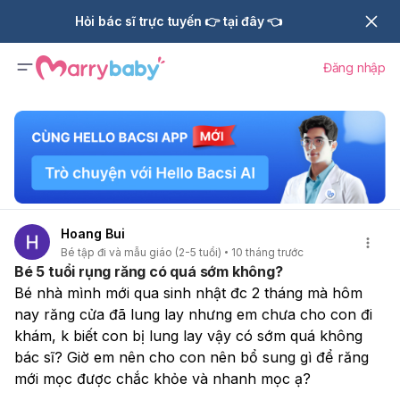
Hỏi bác sĩ trực tuyến 👉 tại đây 👈
Đăng nhập
Hoang Bui
Bé tập đi và mẫu giáo (2-5 tuổi)
10 tháng trước
Bé 5 tuổi rụng răng có quá sớm không?
Bé nhà mình mới qua sinh nhật đc 2 tháng mà hôm 
nay răng cửa đã lung lay nhưng em chưa cho con đi 
khám, k biết con bị lung lay vậy có sớm quá không 
bác sĩ? Giờ em nên cho con nên bổ sung gì để răng 
mới mọc được chắc khỏe và nhanh mọc ạ? 