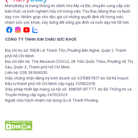
MarryBaby là trang thông tin dành cho Mẹ và Bé, chuyên cung cấp các
kiến thức và kinh nghiệm hữu ích trong việc Thụ thai, Mang thai và Nuôi
dạy con. Nhằm giúp cho độc giả có những quyết định tốt trong việc
chăm sóc sức khỏe, xây dựng đời sống gia đình và nuôi dạy trẻ tốt hơn
CÔNG TY TNHH XIN CHÀO SỨC KHOẺ
Địa chỉ trụ sở: 15B/8 Lê Thánh Tôn, Phường Bến Nghé, Quận 1, Thành
phố Hồ Chí Minh.
Địa chỉ liên hệ: The Museum (CirCo), 28 Trần Quốc Thảo, Phường Võ Thị
Sáu, Quận 3, Thành phố Hồ Chí Minh.
Liên hệ: 028 36369005.
Giấy chứng nhận đăng ký kinh doanh số: 0315857817 do Sở Kế hoạch
Đầu tư thành phố Hồ Chí Minh cấp ngày 21/08/2019.
Giấy phép thiết lập mạng xã hội số: 398/GP-BTTTT do Bộ Thông tin và
Truyền thông cấp ngày 24/10/2023
Người chịu trách nhiệm nội dung là Lê Thanh Phương.
© 2024 Bản quyền các bài viết thuộc tập đoàn Hello Health Group. Các