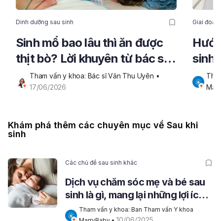
Dinh dưỡng sau sinh
Giai đoạn
Sinh mổ bao lâu thì ăn được
Hướn
thịt bò? Lời khuyên từ bác sĩ
sinh 
phụ sản
nhức
Tham vấn y khoa: Bác sĩ Văn Thu Uyên
 • 
Tham
17/06/2026
Mar
Khám phá thêm các chuyên mục về Sau khi
sinh
Các chủ đề sau sinh khác
Dịch vụ chăm sóc mẹ và bé sau
sinh là gì, mang lại những lợi ích
gì?
Tham vấn y khoa: Ban Tham vấn Y khoa 
10/06/2025
MarryBaby
 • 