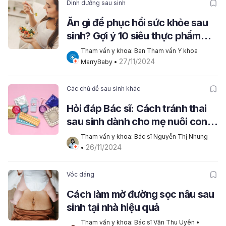
Dinh dưỡng sau sinh
Ăn gì để phục hồi sức khỏe sau
sinh? Gợi ý 10 siêu thực phẩm
cho mẹ
Tham vấn y khoa: Ban Tham vấn Y khoa 
27/11/2024
MarryBaby
 • 
Các chủ đề sau sinh khác
Hỏi đáp Bác sĩ: Cách tránh thai
sau sinh dành cho mẹ nuôi con
bú?
Tham vấn y khoa: Bác sĩ Nguyễn Thị Nhung
26/11/2024
• 
Vóc dáng
Cách làm mờ đường sọc nâu sau
sinh tại nhà hiệu quả
Tham vấn y khoa: Bác sĩ Văn Thu Uyên
 • 