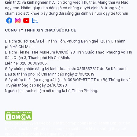
kiến thức và kinh nghiệm hữu ích trong việc Thụ thai, Mang thai và Nuôi
dạy con. Nhằm giúp cho độc giả có những quyết định tốt trong việc
chăm sóc sức khỏe, xây dựng đời sống gia đình và nuôi dạy trẻ tốt hơn
CÔNG TY TNHH XIN CHÀO SỨC KHOẺ
Địa chỉ trụ sở: 15B/8 Lê Thánh Tôn, Phường Bến Nghé, Quận 1, Thành
phố Hồ Chí Minh.
Địa chỉ liên hệ: The Museum (CirCo), 28 Trần Quốc Thảo, Phường Võ Thị
Sáu, Quận 3, Thành phố Hồ Chí Minh.
Liên hệ: 028 36369005.
Giấy chứng nhận đăng ký kinh doanh số: 0315857817 do Sở Kế hoạch
Đầu tư thành phố Hồ Chí Minh cấp ngày 21/08/2019.
Giấy phép thiết lập mạng xã hội số: 398/GP-BTTTT do Bộ Thông tin và
Truyền thông cấp ngày 24/10/2023
Người chịu trách nhiệm nội dung là Lê Thanh Phương.
© 2024 Bản quyền các bài viết thuộc tập đoàn Hello Health Group. Các
bài viết của MarryBaby chỉ mang tính chất tham khảo, không thay thế
cho việc chẩn đoán hoặc điều trị y khoa.