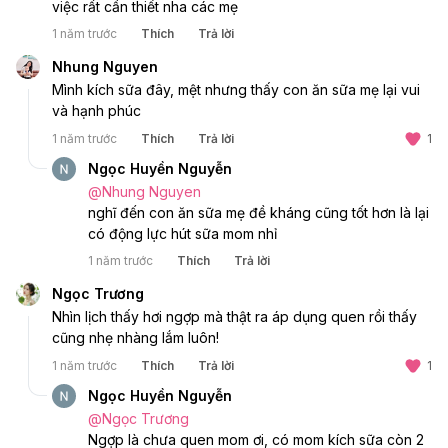
việc rất cần thiết nha các mẹ 
1 năm trước
Thích
Trả lời
Nhung Nguyen
Mình kích sữa đây, mệt nhưng thấy con ăn sữa mẹ lại vui 
và hạnh phúc 
1 năm trước
Thích
Trả lời
1
Ngọc Huyền Nguyễn
@
Nhung Nguyen
nghĩ đến con ăn sữa mẹ đề kháng cũng tốt hơn là lại 
có động lực hút sữa mom nhỉ 
1 năm trước
Thích
Trả lời
Ngọc Trương
Nhìn lịch thấy hơi ngợp mà thật ra áp dụng quen rồi thấy 
cũng nhẹ nhàng lắm luôn!
1 năm trước
Thích
Trả lời
1
Ngọc Huyền Nguyễn
@
Ngọc Trương
Ngợp là chưa quen mom ơi, có mom kích sữa còn 2 