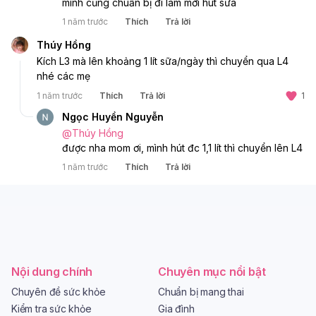
mình cũng chuẩn bị đi làm mới hút sữa 
1 năm trước
Thích
Trả lời
Thúy Hồng
Kích L3 mà lên khoảng 1 lít sữa/ngày thì chuyển qua L4 
nhé các mẹ 
1 năm trước
Thích
Trả lời
1
Ngọc Huyền Nguyễn
@
Thúy Hồng
được nha mom ơi, mình hút đc 1,1 lít thì chuyển lên L4
1 năm trước
Thích
Trả lời
Nội dung chính
Chuyên mục nổi bật
Chuyên đề sức khỏe
Chuẩn bị mang thai
Kiểm tra sức khỏe
Gia đình