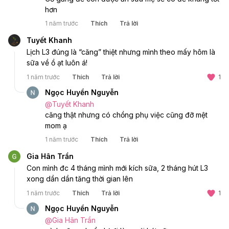
hơn 
1 năm trước
Thích
Trả lời
Tuyết Khanh
Lịch L3 đúng là “căng” thiệt nhưng mình theo mấy hôm là 
sữa về ồ ạt luôn á!
1 năm trước
Thích
Trả lời
1
Ngọc Huyền Nguyễn
@
Tuyết Khanh
căng thật nhưng có chồng phụ việc cũng đỡ mệt 
mom ạ
1 năm trước
Thích
Trả lời
Gia Hân Trần
Con mình đc 4 tháng mình mới kích sữa, 2 tháng hút L3 
xong dần dần tăng thời gian lên
1 năm trước
Thích
Trả lời
1
Ngọc Huyền Nguyễn
@
Gia Hân Trần