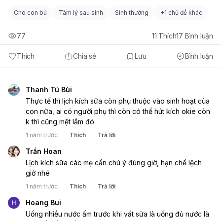
Cho con bú
Tâm lý sau sinh
Sinh thường
+
1 chủ đề khác
77
11
Thích
17
Bình luận
Thích
Chia sẻ
Lưu
Bình luận
Thanh Tú Bùi
Thực tế thì lịch kích sữa còn phụ thuộc vào sinh hoạt của 
con nữa, ai có người phụ thì còn có thể hút kích okie còn 
k thì cũng mệt lắm đó 
1 năm trước
Thích
Trả lời
Trần Hoan
Lịch kích sữa các mẹ cần chú ý đúng giờ, hạn chế lệch 
giờ nhé 
1 năm trước
Thích
Trả lời
Hoang Bui
Uống nhiều nước ấm trước khi vắt sữa là uống đủ nước là 