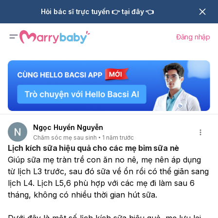
Hỏi bác sĩ trực tuyến 👉 tại đây 👈
Đăng nhập
Ngọc Huyền Nguyễn
Chăm sóc mẹ sau sinh
1 năm trước
Lịch kích sữa hiệu quả cho các mẹ bỉm sữa nè
Giúp sữa mẹ tràn trề con ăn no nê, mẹ nên áp dụng 
từ lịch L3 trước, sau đó sữa về ổn rồi có thể giãn sang 
lịch L4. Lịch L5,6 phù hợp với các mẹ đi làm sau 6 
tháng, không có nhiều thời gian hút sữa.
Dưới đây là một số lịch kích sữa hiệu quả, mẹ lưu lại 