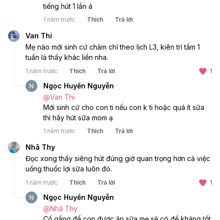
tiếng hút 1 lần á
1 năm trước
Thích
Trả lời
Van Thi
Mẹ nào mới sinh cứ chăm chỉ theo lịch L3, kiên trì tầm 1 
tuần là thấy khác liền nha.
1 năm trước
Thích
Trả lời
1
Ngọc Huyền Nguyễn
@
Van Thi
Mới sinh cứ cho con ti nếu con k ti hoặc quá ít sữa 
thì hãy hút sữa mom ạ
1 năm trước
Thích
Trả lời
Nhã Thy
Đọc xong thấy siêng hút đúng giờ quan trọng hơn cả việc 
uống thuốc lợi sữa luôn đó.
1 năm trước
Thích
Trả lời
1
Ngọc Huyền Nguyễn
@
Nhã Thy
Cố gắng để con được ăn sữa mẹ sẽ có đề kháng tốt 