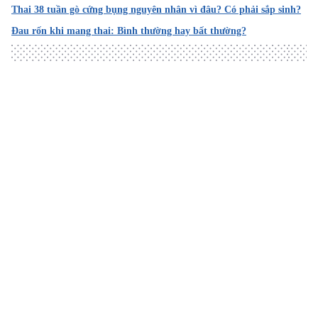
Thai 38 tuần gò cứng bụng nguyên nhân vì đâu? Có phải sắp sinh?
2. Special Tests for Monitoring Fetal Well-Being
Đau rốn khi mang thai: Bình thường hay bất thường?
https://www.acog.org/womens-health/faqs/special-tests-
for-monitoring-fetal-well-being
Truy cập ngày 16/12/2022
3. Baby movement in the womb
Loading
https://www.nct.org.uk/pregnancy/tests-scans-and-
antenatal-checks/baby-movement-womb
Truy cập ngày 16/12/2022
4. Fetal growth restriction and well-being
https://www.health.gov.au/resources/pregnancy-care-
guidelines/part-d-clinical-assessments/fetal-growth-
restriction-and-well-being
Truy cập ngày 16/12/2022