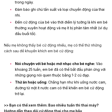
trong ngày.
Đảm bảo ghi chú tần suất và loại chuyển động của thai
nhi.
Đếm cử động của bé vào thời điểm lý tưởng là khi em bé
thường xuyên hoạt động và mẹ ít bị phân tâm nhất (ví dụ:
đầu buổi tối).
Nếu mẹ không thấy bé cử động nhiều, mẹ có thể thử những
cách sau để khuyến khích em bé cử động:
Nói chuyện với bé hoặc
mở nhạc cho bé nghe
:
Vào
khoảng 25 tuần, em bé đã có thể bắt đầu phản ứng với
những giọng nói quen thuộc bằng 1-2 cú đạp.
Thử ăn hoặc uống:
Chẳng hạn như khi
uống nước cam
,
đường từ một ít nước cam có thể khiến em bé cử động
trở lại.
>> Bạn có thể xem thêm:
Bao nhiêu tuần thì thai máy?
Hướng dẫn theo dõi cử động thai cho mẹ bầu