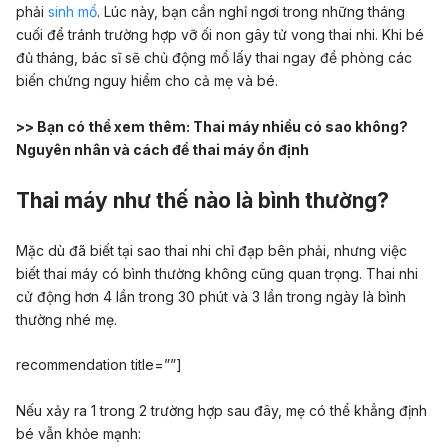
phải
sinh mổ
.
Lúc này, bạn cần nghỉ ngơi trong những tháng
cuối để tránh trường hợp
vỡ ối non
gây tử vong thai nhi
. Khi bé
đủ tháng, bác sĩ sẽ chủ động mổ lấy thai ngay đề phòng các
biến chứng nguy hiểm cho cả mẹ và bé.
>> Bạn có thể xem thêm:
Thai máy nhiều có sao không?
Nguyên nhân và cách để thai máy ổn định
Thai máy như thế nào là bình thường?
Mặc dù đã biết tại sao thai nhi chỉ đạp bên phải, nhưng việc
biết thai máy có bình thường không cũng quan trọng. Thai nhi
cử động hơn 4 lần trong 30 phút và 3 lần trong ngày là bình
thường nhé mẹ.
recommendation title=””]
Nếu xảy ra 1 trong 2 trường hợp sau đây, mẹ có thể khẳng định
bé vẫn khỏe mạnh: