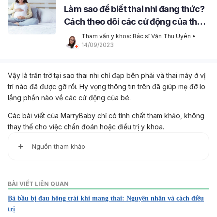
Làm sao để biết thai nhi đang thức?
Cách theo dõi các cử động của thai
nhi
Tham vấn y khoa: Bác sĩ Văn Thu Uyên
 • 
14/09/2023
Vậy là trăn trở tại sao thai nhi chỉ đạp bên phải và thai máy ở vị
trí nào đã được gỡ rối. Hy vọng thông tin trên đã giúp mẹ đỡ lo
lắng phần nào về các cử động của bé.
Các bài viết của MarryBaby chỉ có tính chất tham khảo, không
thay thế cho việc chẩn đoán hoặc điều trị y khoa.
Nguồn tham khảo
1. Fetal Movement
BÀI VIẾT LIÊN QUAN
https://www.ncbi.nlm.nih.gov/books/NBK470566/
Bà bầu bị đau hông trái khi mang thai: Nguyên nhân và cách điều
trị
Truy cập ngày 16/12/2022