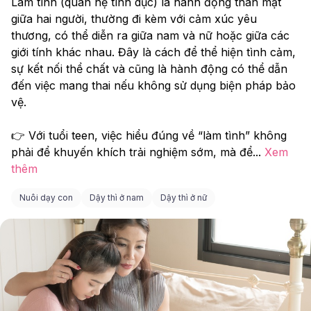
Làm tình (quan hệ tình dục) là hành động thân mật 
giữa hai người, thường đi kèm với cảm xúc yêu 
thương, có thể diễn ra giữa nam và nữ hoặc giữa các 
giới tính khác nhau. Đây là cách để thể hiện tình cảm, 
sự kết nối thể chất và cũng là hành động có thể dẫn 
đến việc mang thai nếu không sử dụng biện pháp bảo 
vệ.
👉 Với tuổi teen, việc hiểu đúng về “làm tình” không 
phải để khuyến khích trải nghiệm sớm, mà để
...
Xem
thêm
Nuôi dạy con
Dậy thì ở nam
Dậy thì ở nữ