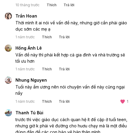
10 tháng trước
Thích
Trả lời
Trần Hoan
Thời mình ít ai nói về vấn đề này, nhưng giờ cần phải giáo
dục sớm các mẹ ạ
1 năm trước
Thích
Trả lời
Hồng Ánh Lê
Vấn đề này thì phải kết hợp cả gia đình và nhà trường sẽ
tối ưu hơn
1 năm trước
Thích
Trả lời
Nhung Nguyen
Tuổi này ẩm ương nên nói chuyện vấn đề này cũng ngại
nầy
1 năm trước
Thích
Trả lời
1
Thanh Tú Bùi
trước thì việc giáo dục cách quan hệ ít đề cập ở tuổi teen,
nhưng giờ k phải vẽ đường cho huơu chạy mà là một điều
đúng đắn để các con bảo vệ bản thân mình