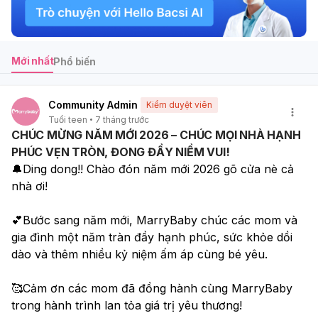
Mới nhất
Phổ biến
Community Admin
Kiểm duyệt viên
Tuổi teen
7 tháng trước
CHÚC MỪNG NĂM MỚI 2026 – CHÚC MỌI NHÀ HẠNH
PHÚC VẸN TRÒN, ĐONG ĐẦY NIỀM VUI!
🔔Ding dong!! Chào đón năm mới 2026 gõ cửa nè cả 
nhà ơi!
💕Bước sang năm mới, MarryBaby chúc các mom và 
gia đình một năm tràn đầy hạnh phúc, sức khỏe dồi 
dào và thêm nhiều kỷ niệm ấm áp cùng bé yêu. 
🥰Cảm ơn các mom đã đồng hành cùng MarryBaby 
trong hành trình lan tỏa giá trị yêu thương! 