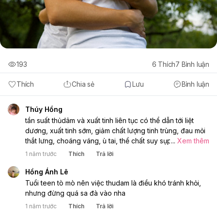
193
6
Thích
7
Bình luận
Thích
Chia sẻ
Lưu
Bình luận
Thúy Hồng
tần suất thủdâm và xuất tinh liên tục có thể dẫn tới liệt
dương, xuất tinh sớm, giảm chất lượng tinh trùng, đau mỏi
thắt lưng, choáng váng, ù tai, thể chất suy sụp, mệt mỏi...
...
Xem thêm
nên hãy hạn chế nha các chàng trai tuổi teen ơi
1 năm trước
Thích
Trả lời
Hồng Ánh Lê
Tuổi teen tò mò nên việc thudam là điều khó tránh khỏi,
nhưng đừng quá sa đà vào nha
1 năm trước
Thích
Trả lời