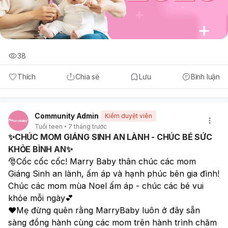
38
Thích
Chia sẻ
Lưu
Bình luận
Community Admin
Kiểm duyệt viên
Tuổi teen
7 tháng trước
✨CHÚC MOM GIÁNG SINH AN LÀNH - CHÚC BÉ SỨC
KHỎE BÌNH AN✨
🎅Cốc cốc cốc! Marry Baby thân chúc các mom 
Giáng Sinh an lành, ấm áp và hạnh phúc bên gia đình! 
Chúc các mom mùa Noel ấm áp - chúc các bé vui 
khỏe mỗi ngày💕
❤️Mẹ đừng quên rằng MarryBaby luôn ở đây sẵn 
sàng đồng hành cùng các mom trên hành trình chăm 