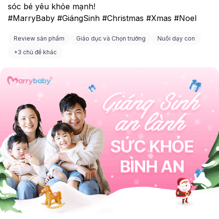
sóc bé yêu khỏe mạnh!
#MarryBaby #GiángSinh #Christmas #Xmas #Noel
Review sản phẩm
Giáo dục và Chọn trường
Nuôi dạy con
+
3 chủ đề khác