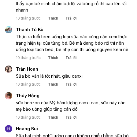
thấy bạn bè mình chăm bơi lội và bóng rổ thì cao lên rất
nhanh
10 tháng trước
Thích
Trả lời
Thanh Tú Bùi
Thực ra tuổi teen uống loại sữa nào cũng cần xem thực
trạng hiện tại của từng bé. Bé mà đang béo rồi thì nên
uống loại tách béo, bé nhẹ cân thì uống nguyên kem nè
10 tháng trước
Thích
Trả lời
Trần Hoan
Sữa bò vẫn là tốt nhất, giàu canxi
10 tháng trước
Thích
Trả lời
Thúy Hồng
sữa horizon của Mỹ hàm lượng canxi cao, sữa này các
mẹ bảo uống giúp tăng cân đó
10 tháng trước
Thích
Trả lời
Hoang Bui
Sữa hạt mình nghĩ lượng canxi không nhiều bằng sữa bò