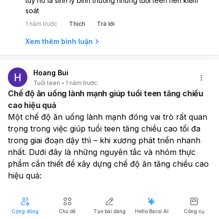
tuy nó là sinh lý bình thường nhưng tuổi teen nên kiểm
soát
1 năm trước
Thích
Trả lời
Xem thêm bình luận
Hoang Bui
Tuổi teen
1 năm trước
Chế độ ăn uống lành mạnh giúp tuổi teen tăng chiều
cao hiệu quả
Một chế độ ăn uống lành mạnh đóng vai trò rất quan 
trọng trong việc giúp tuổi teen tăng chiều cao tối đa 
trong giai đoạn dậy thì – khi xương phát triển nhanh 
nhất. Dưới đây là những nguyên tắc và nhóm thực 
phẩm cần thiết để xây dựng chế độ ăn tăng chiều cao 
hiệu quả:
🥦 
1. Đảm bảo đủ 6 nhóm chất quan trọng
- Đạm (protein): Xây dựng và phát triển mô cơ, xương
Cộng đồng
Chủ đề
Tạo bài đăng
Hello Bacsi AI
Công cụ