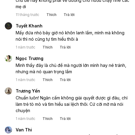
chủ đề này không phải vẽ đường cho hươu chạy nhé các
mẹ ơi
11 tháng trước
Thích
Trả lời
Tuyết Khanh
Mấy đứa nhỏ bây giờ nó khôn lanh lắm, mình mà không
nói thì nó cũng tự tìm hiểu thôi à
1 năm trước
Thích
Trả lời
Ngọc Trương
Mình thấy đây là chủ đề mà người lớn mình hay né tránh,
nhưng mà nó quan trọng lắm
1 năm trước
Thích
Trả lời
Trương Yến
Chuẩn luôn! Ngăn cấm không giải quyết được gì đâu, chỉ
làm trẻ tò mò và tìm hiểu sai lệch thôi. Cứ cởi mở mà nói
chuyện
1 năm trước
Thích
Trả lời
Van Thi