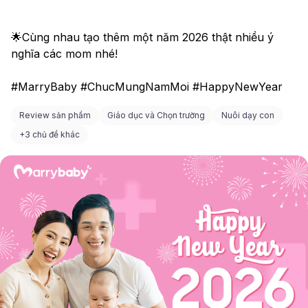
🌟Cùng nhau tạo thêm một năm 2026 thật nhiều ý 
nghĩa các mom nhé! 
#MarryBaby #ChucMungNamMoi #HappyNewYear
Review sản phẩm
Giáo dục và Chọn trường
Nuôi dạy con
+
3 chủ đề khác