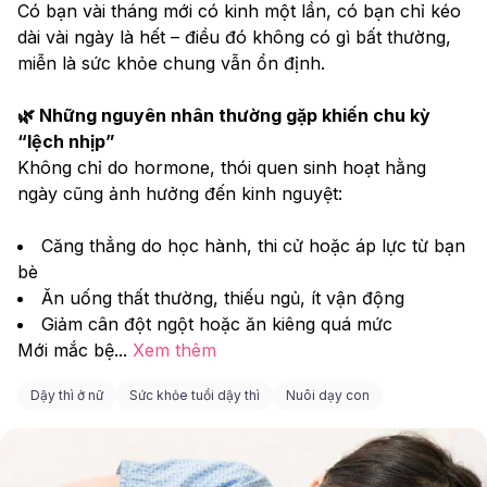
Có bạn vài tháng mới có kinh một lần, có bạn chỉ kéo 
dài vài ngày là hết – điều đó không có gì bất thường, 
miễn là sức khỏe chung vẫn ổn định.
🌿 Những nguyên nhân thường gặp khiến chu kỳ 
“lệch nhịp”
Không chỉ do hormone, thói quen sinh hoạt hằng 
ngày cũng ảnh hưởng đến kinh nguyệt:
Căng thẳng do học hành, thi cử hoặc áp lực từ bạn 
bè
Ăn uống thất thường, thiếu ngủ, ít vận động
Giảm cân đột ngột hoặc ăn kiêng quá mức
Mới mắc bệ
...
Xem thêm
Dậy thì ở nữ
Sức khỏe tuổi dậy thì
Nuôi dạy con