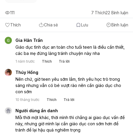
111
7
Thích
22
Bình luận
Thích
Chia sẻ
Lưu
Bình luận
Gia Hân Trần
Giáo dục tình dục an toàn cho tuổi teen là điều cần thiết,
các ba mẹ đừng lảng tránh chuyện này nha
1 năm trước
Thích
Trả lời
Thúy Hồng
Nên chứ, giờ teen yêu sớm lắm, tình yêu học trò trong
sáng nhưng vẫn có bé vượt rào nên cần giáo dục cho
con sớm
10 tháng trước
Thích
Trả lời
Người dùng ẩn danh
Mỗi thời một khác, thời mình thì chẳng ai giao dục vấn đề
này, nhưng giờ mình lại cần giáo dục con sớm hơn để
tránh để lại hậu quả nghiêm trọng