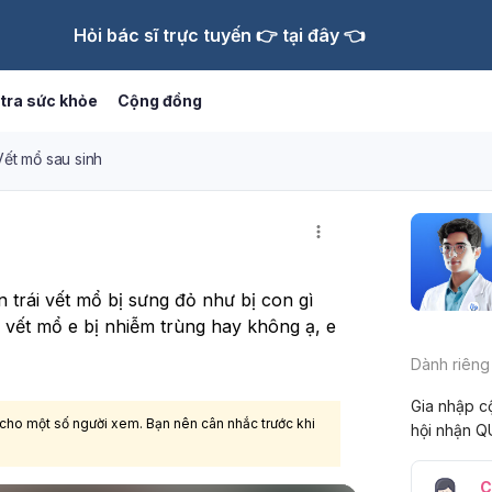
Hỏi bác sĩ trực tuyến 👉 tại đây 👈
tra sức khỏe
Cộng đồng
Vết mổ sau sinh
trái vết mổ bị sưng đỏ như bị con gì 
i vết mổ e bị nhiễm trùng hay không ạ, e 
Dành riêng
Gia nhập c
 cho một số người xem. Bạn nên cân nhắc trước khi
hội nhận Q
C