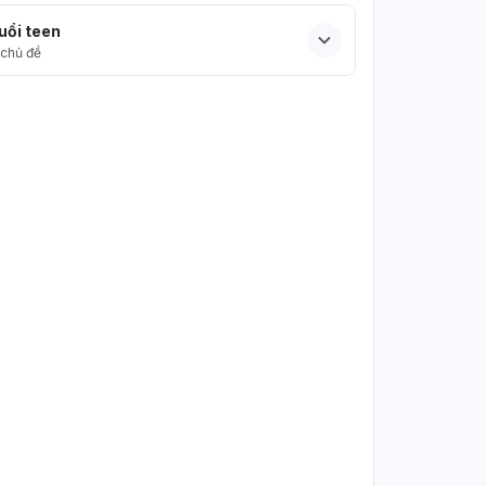
uổi teen
chủ đề