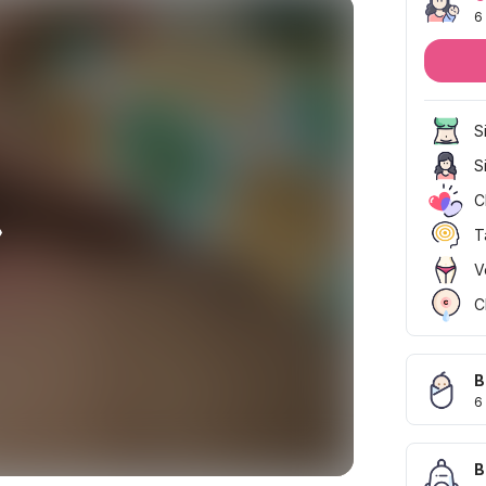
6
S
S
C
T
V
C
B
6
B