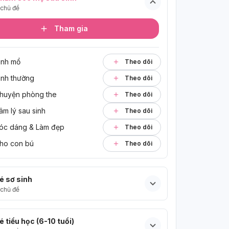
chủ đề
Tham gia
inh mổ
Theo dõi
inh thường
Theo dõi
huyện phòng the
Theo dõi
âm lý sau sinh
Theo dõi
óc dáng & Làm đẹp
Theo dõi
ho con bú
Theo dõi
é sơ sinh
chủ đề
é tiểu học (6-10 tuổi)