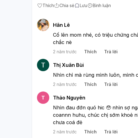
Thích
Chia sẻ
Lưu
Bình luận
Hân Lê
Cố lên mom nhé, có triệu chứng chả
chắc nè
2 năm trước
Thích
Trả lời
Thị Xuân Bùi
Nhìn chỉ mà rùng mình luôn, mình c
2 năm trước
Thích
Trả lời
T
Thảo Nguyên
Nhìn đau đớn quó hic 🥹 nhìn sợ ng
coannn huhu, chúc chị sớm khoẻ nhe
chưa coá đẻ
2 năm trước
Thích
Trả lời