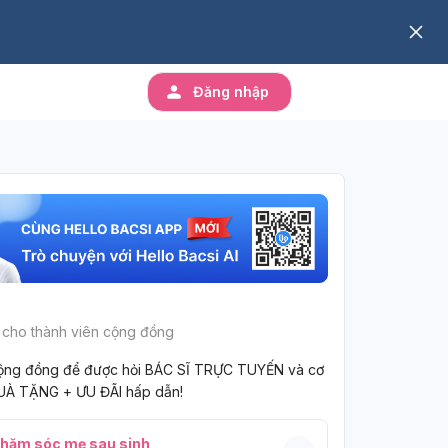
Đăng nhập
 cho thành viên cộng đồng
ộng đồng để được hỏi BÁC SĨ TRỰC TUYẾN và cơ
UÀ TẶNG + ƯU ĐÃI hấp dẫn!
hăm sóc mẹ sau sinh