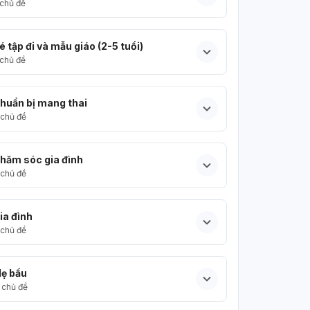
chủ đề
é tập đi và mẫu giáo (2-5 tuổi)
chủ đề
huẩn bị mang thai
chủ đề
hăm sóc gia đình
chủ đề
ia đình
chủ đề
ẹ bầu
chủ đề