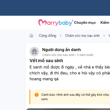
Chuyên mục
Kiểm 
Cộng đồng
Chăm sóc mẹ sau sinh
Người dùng ẩn danh
Chăm sóc mẹ sau sinh
2 năm trước
Vết mổ sau sinh
E sanh mổ được 8 ngày , về nhà e thấy bên 
chích vậy, đi thì đau, cho e hỏi vậy có phả
hoang mang qá 
Cảnh báo: Hình ảnh sau đây có thể gây khó chịu
xem.