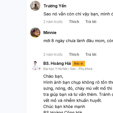
Trương Yến
Sao nó vẫn còn chỉ vậy bạn, mình đ
2 năm trước
Thích
Trả lời
Minnie
mới 8 ngày chưa lành đâu mom, còn
2 năm trước
Thích
Trả lời
BS. Hoàng Hải
Bác sĩ
Đại học Y Hà Nội
Sản - Phụ khoa
Chào bạn,
Hình ảnh bạn chụp không rõ tổn thư
sưng, nóng, đỏ, chảy mủ vết mổ thì 
tra giúp bạn và tư vấn thêm. Tránh 
vết mổ và nhiễm khuẩn huyết.
Chúc bạn khỏe mạnh
BS Hoàng Công Hải