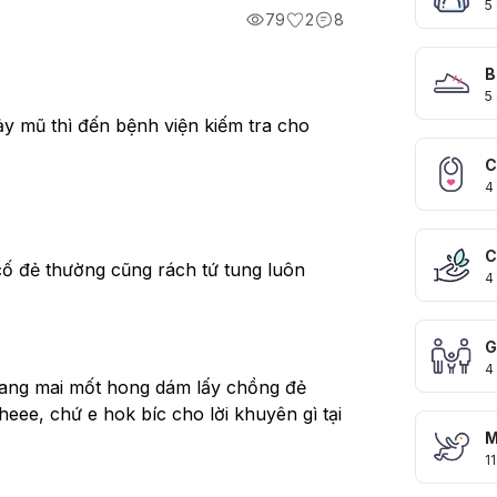
5
79
2
8
B
5
y mũ thì đến bệnh viện kiếm tra cho 
C
4
C
ố đẻ thường cũng rách tứ tung luôn
4
G
4
ang mai mốt hong dám lấy chồng đẻ 
ee, chứ e hok bíc cho lời khuyên gì tại 
M
11