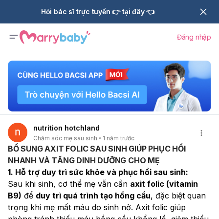
Hỏi bác sĩ trực tuyến 👉 tại đây 👈
Đăng nhập
nutrition hotchland
Chăm sóc mẹ sau sinh
1 năm trước
BỔ SUNG AXIT FOLIC SAU SINH GIÚP PHỤC HỒI
NHANH VÀ TĂNG DINH DƯỠNG CHO MẸ
1. Hỗ trợ duy trì sức khỏe và phục hồi sau sinh:
Sau khi sinh, cơ thể mẹ vẫn cần 
axit folic (vitamin 
B9)
 để 
duy trì quá trình tạo hồng cầu
, đặc biệt quan 
trọng khi mẹ mất máu do sinh nở. Axit folic giúp 
phòng tránh thiếu máu hồng cầu khổng lồ, giảm thiểu 