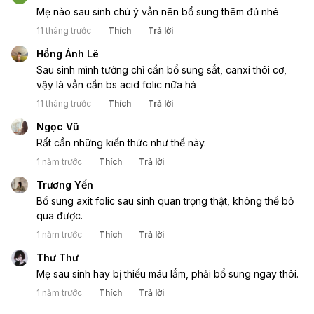
Mẹ nào sau sinh chú ý vẫn nên bổ sung thêm đủ nhé 
11 tháng trước
Thích
Trả lời
Hồng Ánh Lê
Sau sinh mình tưởng chỉ cần bổ sung sắt, canxi thôi cơ, 
vậy là vẫn cần bs acid folic nữa hả 
11 tháng trước
Thích
Trả lời
Ngọc Vũ
Rất cần những kiến thức như thế này.
1 năm trước
Thích
Trả lời
Trương Yến
Bổ sung axit folic sau sinh quan trọng thật, không thể bỏ 
qua được.
1 năm trước
Thích
Trả lời
Thư Thư
Mẹ sau sinh hay bị thiếu máu lắm, phải bổ sung ngay thôi.
1 năm trước
Thích
Trả lời