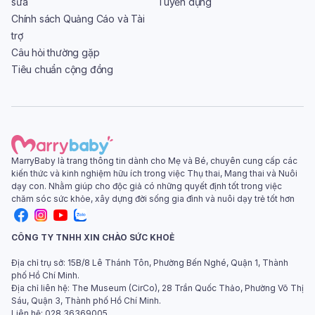
sửa
Tuyển dụng
Chính sách Quảng Cáo và Tài
trợ
Câu hỏi thường gặp
Tiêu chuẩn cộng đồng
MarryBaby là trang thông tin dành cho Mẹ và Bé, chuyên cung cấp các
kiến thức và kinh nghiệm hữu ích trong việc Thụ thai, Mang thai và Nuôi
dạy con. Nhằm giúp cho độc giả có những quyết định tốt trong việc
chăm sóc sức khỏe, xây dựng đời sống gia đình và nuôi dạy trẻ tốt hơn
CÔNG TY TNHH XIN CHÀO SỨC KHOẺ
Địa chỉ trụ sở: 15B/8 Lê Thánh Tôn, Phường Bến Nghé, Quận 1, Thành
phố Hồ Chí Minh.
Địa chỉ liên hệ: The Museum (CirCo), 28 Trần Quốc Thảo, Phường Võ Thị
Sáu, Quận 3, Thành phố Hồ Chí Minh.
Liên hệ: 028 36369005.