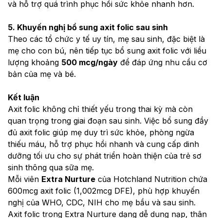
và hỗ trợ quá trình phục hồi sức khỏe nhanh hơn.
5. Khuyến nghị bổ sung axit folic sau sinh
Theo các tổ chức y tế uy tín, mẹ sau sinh, đặc biệt là 
mẹ cho con bú, nên tiếp tục bổ sung axit folic với liều 
lượng khoảng 
500 mcg/ngày
 để đáp ứng nhu cầu cơ 
bản của mẹ và bé.
Kết luận
Axit folic không chỉ thiết yếu trong thai kỳ mà còn 
quan trọng trong giai đoạn sau sinh. Việc bổ sung đầy 
đủ axit folic giúp mẹ duy trì sức khỏe, phòng ngừa 
thiếu máu, hỗ trợ phục hồi nhanh và cung cấp dinh 
dưỡng tối ưu cho sự phát triển hoàn thiện của trẻ sơ 
sinh thông qua sữa mẹ.
Mỗi viên 
Extra Nurture
 của Hotchland Nutrition chứa 
600mcg axit folic (1,002mcg DFE), phù hợp khuyến 
nghị của WHO, CDC, NIH cho mẹ bầu và sau sinh. 
Axit folic trong Extra Nurture dạng dễ dung nạp, thân 