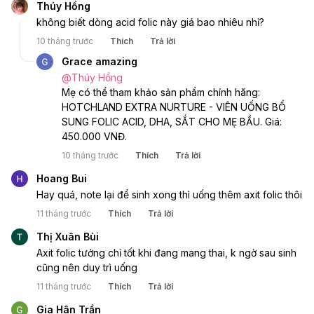
Thúy Hồng
không biết dòng acid folic này giá bao nhiêu nhỉ? 
10 tháng trước
Thích
Trả lời
Grace amazing
@
Thúy Hồng
Mẹ có thể tham khảo sản phẩm chính hãng: 
HOTCHLAND EXTRA NURTURE - VIÊN UỐNG BỔ 
SUNG FOLIC ACID, DHA, SẮT CHO MẸ BẦU. Giá: 
450.000 VNĐ.
10 tháng trước
Thích
Trả lời
Hoang Bui
Hay quá, note lại để sinh xong thì uống thêm axit folic thôi 
11 tháng trước
Thích
Trả lời
Thị Xuân Bùi
Axit folic tưởng chỉ tốt khi đang mang thai, k ngờ sau sinh 
cũng nên duy trì uống 
11 tháng trước
Thích
Trả lời
Gia Hân Trần