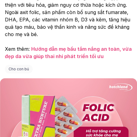
thiện với tiêu hóa, giảm nguy cơ thừa hoặc kích ứng. 
Ngoài axit folic, sản phẩm còn bổ sung sắt fumarate, 
DHA, EPA, các vitamin nhóm B, D3 và kẽm, tăng hiệu 
quả tạo máu, bảo vệ thần kinh và nâng sức đề kháng 
cho mẹ và bé.
Xem thêm: 
Hướng dẫn mẹ bầu tắm nắng an toàn, vừa 
đẹp da vừa giúp thai nhi phát triển tối ưu
Cho con bú