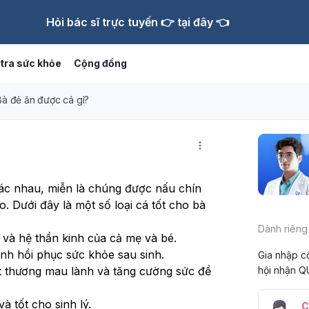
Hỏi bác sĩ trực tuyến 👉 tại đây 👈
tra sức khỏe
Cộng đồng
Bà đẻ ăn được cá gì?
hác nhau, miễn là chúng được nấu chín 
 Dưới đây là một số loại cá tốt cho bà 
Dành riêng
 và hệ thần kinh của cả mẹ và bé.
anh hồi phục sức khỏe sau sinh.
Gia nhập c
ết thương mau lành và tăng cường sức đề 
hội nhận Q
à tốt cho sinh lý.
C