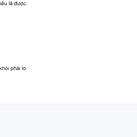
ều là được.
khỏi phải lo