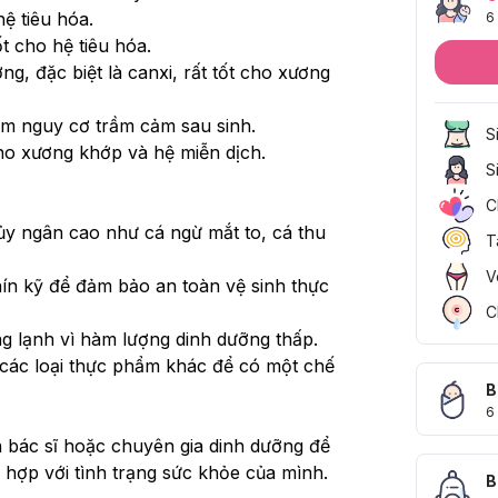
hệ tiêu hóa.
6
t cho hệ tiêu hóa.
g, đặc biệt là canxi, rất tốt cho xương 
ảm nguy cơ trầm cảm sau sinh.
S
 cho xương khớp và hệ miễn dịch.
S
C
ủy ngân cao như cá ngừ mắt to, cá thu 
T
V
n kỹ để đảm bảo an toàn vệ sinh thực 
C
 lạnh vì hàm lượng dinh dưỡng thấp.
 các loại thực phẩm khác để có một chế 
B
6
 bác sĩ hoặc chuyên gia dinh dưỡng để 
hợp với tình trạng sức khỏe của mình.
B