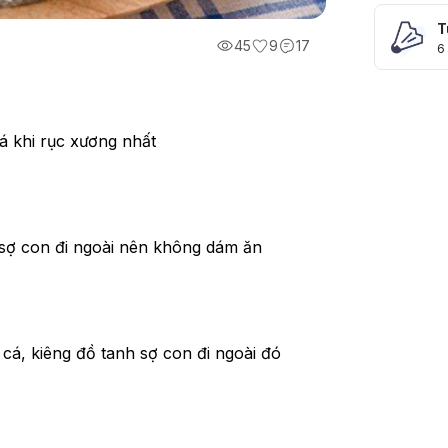
T
45
9
17
6
á khi rục xương nhất 
 sợ con đi ngoài nên không dám ăn 
 cá, kiêng đồ tanh sợ con đi ngoài đó 