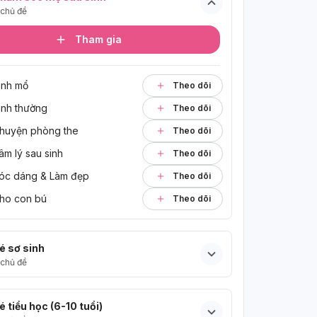
chủ đề
Tham gia
inh mổ
Theo dõi
inh thường
Theo dõi
huyện phòng the
Theo dõi
âm lý sau sinh
Theo dõi
óc dáng & Làm đẹp
Theo dõi
ho con bú
Theo dõi
é sơ sinh
chủ đề
é tiểu học (6-10 tuổi)