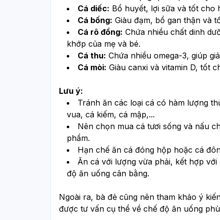
Cá diếc:
 Bổ huyết, lợi sữa và tốt cho 
Cá bống:
 Giàu đạm, bổ gan thận và tố
Cá rô đồng:
 Chứa nhiều chất dinh dưỡn
khớp của mẹ và bé.
Cá thu:
 Chứa nhiều omega-3, giúp gi
Cá mòi:
 Giàu canxi và vitamin D, tốt
Lưu ý:
Tránh ăn các loại cá có hàm lượng th
vua, cá kiếm, cá mập,...
Nên chọn mua cá tươi sống và nấu chí
phẩm.
Hạn chế ăn cá đóng hộp hoặc cá đông
Ăn cá với lượng vừa phải, kết hợp với
độ ăn uống cân bằng.
Ngoài ra, bà đẻ cũng nên tham khảo ý kiến
được tư vấn cụ thể về chế độ ăn uống phù 