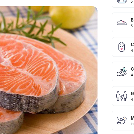
5
B
5
C
4
C
4
G
4
M
11