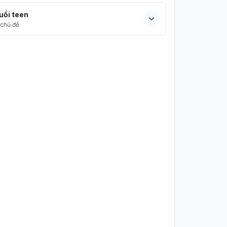
uổi teen
chủ đề