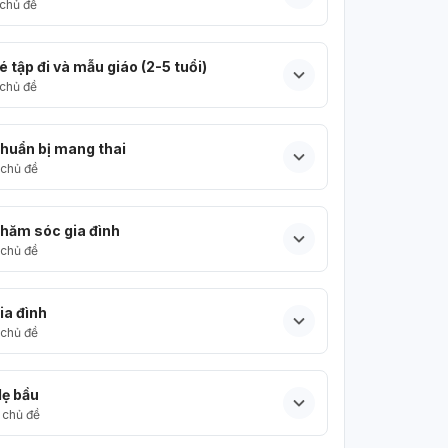
chủ đề
é tập đi và mẫu giáo (2-5 tuổi)
chủ đề
huẩn bị mang thai
chủ đề
hăm sóc gia đình
chủ đề
ia đình
chủ đề
ẹ bầu
chủ đề