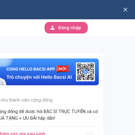
Đăng nhập
 cho thành viên cộng đồng
ộng đồng để được hỏi BÁC SĨ TRỰC TUYẾN và cơ
UÀ TẶNG + ƯU ĐÃI hấp dẫn!
hăm sóc mẹ sau sinh