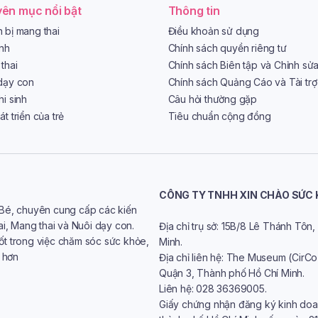
ên mục nổi bật
Thông tin
 bị mang thai
Điều khoản sử dụng
ình
Chính sách quyền riêng tư
thai
Chính sách Biên tập và Chỉnh sử
dạy con
Chính sách Quảng Cáo và Tài trợ
hi sinh
Câu hỏi thường gặp
t triển của trẻ
Tiêu chuẩn cộng đồng
CÔNG TY TNHH XIN CHÀO SỨC
 Bé, chuyên cung cấp các kiến
ai, Mang thai và Nuôi dạy con.
Địa chỉ trụ sở: 15B/8 Lê Thánh Tô
ốt trong việc chăm sóc sức khỏe,
Minh.
t hơn
Địa chỉ liên hệ: The Museum (CirC
Quận 3, Thành phố Hồ Chí Minh.
Liên hệ: 028 36369005.
Giấy chứng nhận đăng ký kinh doa