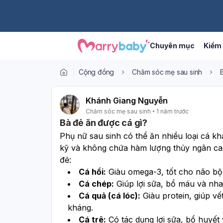
Chuyên mục
Kiểm 
Cộng đồng
Chăm sóc mẹ sau sinh
Khánh Giang Nguyễn
Chăm sóc mẹ sau sinh
1 năm trước
Bà đẻ ăn được cá gì?
Phụ nữ sau sinh có thể ăn nhiều loại cá k
kỹ và không chứa hàm lượng thủy ngân cao.
đẻ:
Cá hồi:
 Giàu omega-3, tốt cho não bộ
Cá chép:
 Giúp lợi sữa, bổ máu và nh
Cá quả (cá lóc):
 Giàu protein, giúp v
kháng.
Cá trê:
 Có tác dụng lợi sữa, bổ huyết v