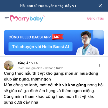
Hỏi bác sĩ trực tuyến 👉 tại đây 👈
Đăng nhập
Hồng Ánh Lê
Chăm sóc gia đình
9 tháng trước
Công thức nấu thịt vịt kho gừng: món ăn mùa đông
giúp ấm bụng, thơm ngon
Mùa đông se lạnh, một nồi 
thịt vịt kho gừng
 nóng hổi 
sẽ giúp cả gia đình ấm bụng và thêm ngon miệng. 
Cùng mình tham khảo công thức món thịt vịt kho 
gừng dưới đây nha