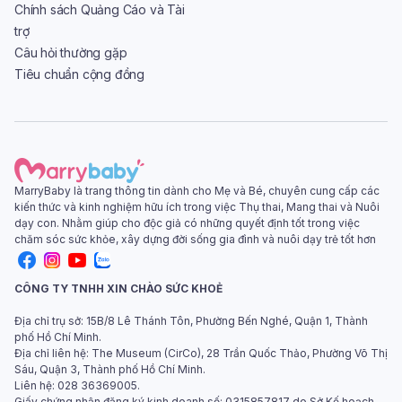
Chính sách Quảng Cáo và Tài
trợ
Câu hỏi thường gặp
Tiêu chuẩn cộng đồng
MarryBaby là trang thông tin dành cho Mẹ và Bé, chuyên cung cấp các
kiến thức và kinh nghiệm hữu ích trong việc Thụ thai, Mang thai và Nuôi
dạy con. Nhằm giúp cho độc giả có những quyết định tốt trong việc
chăm sóc sức khỏe, xây dựng đời sống gia đình và nuôi dạy trẻ tốt hơn
CÔNG TY TNHH XIN CHÀO SỨC KHOẺ
Địa chỉ trụ sở: 15B/8 Lê Thánh Tôn, Phường Bến Nghé, Quận 1, Thành
phố Hồ Chí Minh.
Địa chỉ liên hệ: The Museum (CirCo), 28 Trần Quốc Thảo, Phường Võ Thị
Sáu, Quận 3, Thành phố Hồ Chí Minh.
Liên hệ: 028 36369005.
Giấy chứng nhận đăng ký kinh doanh số: 0315857817 do Sở Kế hoạch