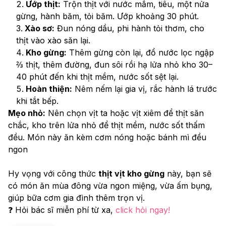
Ướp thịt:
 Trộn thịt với nước mắm, tiêu, một nửa 
gừng, hành băm, tỏi băm. Ướp khoảng 30 phút.
Xào sơ:
 Đun nóng dầu, phi hành tỏi thơm, cho 
thịt vào xào săn lại.
Kho gừng:
 Thêm gừng còn lại, đổ nước lọc ngập 
⅔ thịt, thêm đường, đun sôi rồi hạ lửa nhỏ kho 30–
40 phút đến khi thịt mềm, nước sốt sệt lại.
Hoàn thiện:
 Nêm nếm lại gia vị, rắc hành lá trước 
khi tắt bếp.
Mẹo nhỏ:
 Nên chọn vịt ta hoặc vịt xiêm để thịt săn 
chắc, kho trên lửa nhỏ để thịt mềm, nước sốt thấm 
đều. Món này ăn kèm cơm nóng hoặc bánh mì đều 
ngon
Hy vọng với công thức 
thịt vịt kho gừng
 này, bạn sẽ 
có món ăn mùa đông vừa ngon miệng, vừa ấm bụng, 
giúp bữa cơm gia đình thêm trọn vị.
❓ Hỏi bác sĩ miễn phí từ xa, 
click hỏi ngay! 