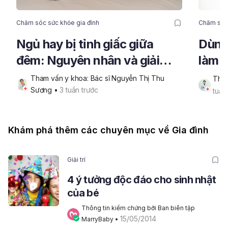
Chăm sóc sức khỏe gia đình
Chăm sóc 
Ngủ hay bị tỉnh giấc giữa
Dùng 
đêm: Nguyên nhân và giải
làm 
pháp lấy lại giấc ngủ trọn vẹn
da n
Tham vấn y khoa: Bác sĩ Nguyễn Thị Thu 
Tham
Sương
 • 
3 tuần trước
tuần
Khám phá thêm các chuyên mục về Gia đình
Giải trí
4 ý tưởng độc đáo cho sinh nhật
của bé
Thông tin kiểm chứng bởi Ban biên tập 
15/05/2014
MarryBaby
 • 