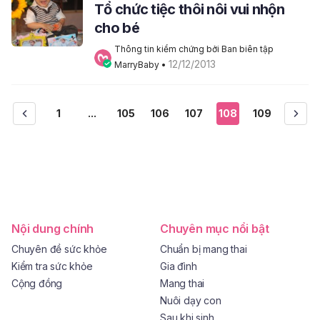
Tổ chức tiệc thôi nôi vui nhộn
cho bé
Thông tin kiểm chứng bởi Ban biên tập 
12/12/2013
MarryBaby
 • 
1
...
105
106
107
108
109
Nội dung chính
Chuyên mục nổi bật
Chuyên đề sức khỏe
Chuẩn bị mang thai
Kiểm tra sức khỏe
Gia đình
Cộng đồng
Mang thai
Nuôi dạy con
Sau khi sinh