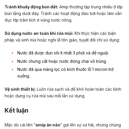
Tránh khuấy động bùn đất:
Amip thường tập trung nhiều ở lớp
bùn lắng dưới đáy. Tránh các hoạt động đào bới hoặc làm vẩn
đục lớp trầm tích ở vùng nước nông.
Sử dụng nước an toàn khi rửa mũi:
Khi thực hiện các biện
pháp vệ sinh mũi hoặc nghi lễ tôn giáo, tuyệt đối chỉ sử dụng:
Nước đã được đun sôi ít nhất 3 phút và để nguội.
Nước chưng cất hoặc nước đóng chai vô trùng.
Nước đã qua màng lọc có kích thước lỗ 1 micron trở
xuống.
Vệ sinh thiết bị:
Luôn rửa sạch và để khô hoàn toàn các bình
hoặc dụng cụ rửa mũi sau mỗi lần sử dụng.
Kết luận
Mặc dù cái tên “
amip ăn não
” gợi lên sự sợ hãi, nhưng chúng