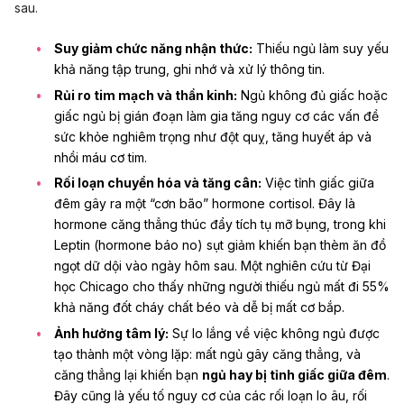
sau.
Suy giảm chức năng nhận thức:
Thiếu ngủ làm suy yếu
khả năng tập trung, ghi nhớ và xử lý thông tin.
Rủi ro tim mạch và thần kinh:
Ngủ không đủ giấc hoặc
giấc ngủ bị gián đoạn làm gia tăng nguy cơ các vấn đề
sức khỏe nghiêm trọng như đột quỵ, tăng huyết áp và
nhồi máu cơ tim.
Rối loạn chuyển hóa và tăng cân:
Việc tỉnh giấc giữa
đêm gây ra một “cơn bão” hormone cortisol. Đây là
hormone căng thẳng thúc đẩy tích tụ mỡ bụng, trong khi
Leptin (hormone báo no) sụt giảm khiến bạn thèm ăn đồ
ngọt dữ dội vào ngày hôm sau. Một nghiên cứu từ Đại
học Chicago cho thấy những người thiếu ngủ mất đi 55%
khả năng đốt cháy chất béo và dễ bị mất cơ bắp.
Ảnh hưởng tâm lý:
Sự lo lắng về việc không ngủ được
tạo thành một vòng lặp: mất ngủ gây căng thẳng, và
căng thẳng lại khiến bạn
ngủ hay bị tỉnh giấc giữa đêm
.
Đây cũng là yếu tố nguy cơ của các rối loạn lo âu, rối