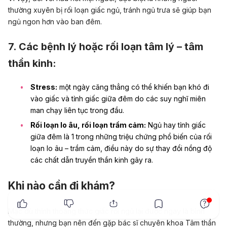
thường xuyên bị rối loạn giấc ngủ, tránh ngủ trưa sẽ giúp bạn
ngủ ngon hơn vào ban đêm.
7. Các bệnh lý hoặc rối loạn tâm lý – tâm
thần kinh:
Stress:
một ngày căng thẳng có thể khiến bạn khó đi
vào giấc và tỉnh giấc giữa đêm do các suy nghĩ miên
man chạy liên tục trong đầu.
Rối loạn lo âu
, rối loạn trầm cảm:
Ngủ hay tỉnh giấc
giữa đêm là 1 trong những triệu chứng phổ biến của rối
loạn lo âu – trầm cảm, điều này do sự thay đổi nồng độ
các chất dẫn truyền thần kinh gây ra.
Khi nào cần đi khám?
x
Mặc dù thỉnh thoảng thức giấc rồi ngủ lại được ngay là bình
thường, nhưng bạn nên đến gặp bác sĩ chuyên khoa Tâm thần