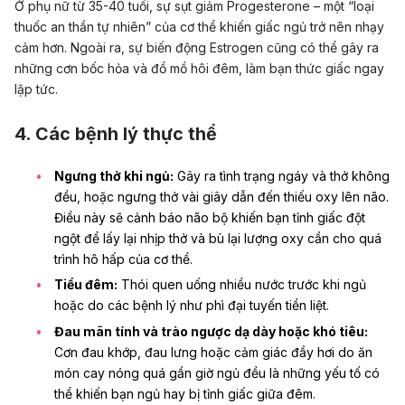
Ở phụ nữ từ 35-40 tuổi, sự sụt giảm Progesterone – một “loại
thuốc an thần tự nhiên” của cơ thể khiến giấc ngủ trở nên nhạy
cảm hơn. Ngoài ra, sự biến động Estrogen cũng có thể gây ra
những cơn bốc hỏa và đổ mồ hôi đêm, làm bạn thức giấc ngay
lập tức.
4. Các bệnh lý thực thể
Ngưng thở khi ngủ
:
Gây ra tình trạng ngáy và thở không
đều, hoặc ngưng thở vài giây dẫn đến thiếu oxy lên não.
Điều này sẽ cảnh báo não bộ khiến bạn tỉnh giấc đột
ngột để lấy lại nhịp thở và bù lại lượng oxy cần cho quá
trình hô hấp của cơ thể.
Tiểu đêm:
Thói quen uống nhiều nước trước khi ngủ
hoặc do các bệnh lý như phì đại tuyến tiền liệt.
Đau mãn tính và trào ngược dạ dày hoặc khó tiêu:
Cơn đau khớp, đau lưng hoặc cảm giác đầy hơi do ăn
món cay nóng quá gần giờ ngủ đều là những yếu tố có
thể khiến bạn ngủ hay bị tỉnh giấc giữa đêm.