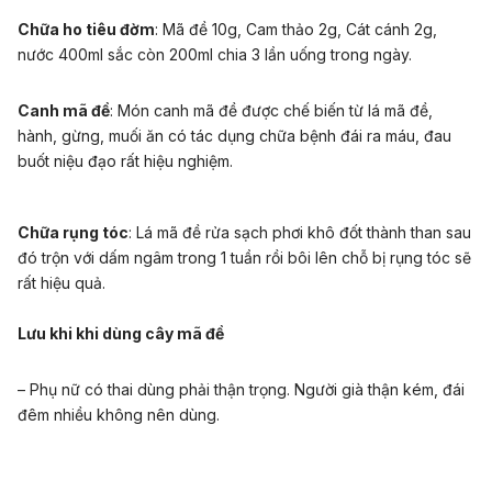
Chữa ho tiêu đờm
: Mã đề 10g, Cam thảo 2g, Cát cánh 2g,
nước 400ml sắc còn 200ml chia 3 lần uống trong ngày.
Canh mã đề
:
Món canh mã đề được chế biến từ lá mã đề,
hành, gừng, muối ăn có tác dụng chữa bệnh đái ra máu, đau
buốt niệu đạo rất hiệu nghiệm.
Chữa rụng tóc
:
Lá mã đề rửa sạch phơi khô đốt thành than sau
đó trộn với dấm ngâm trong 1 tuần rồi bôi lên chỗ bị rụng tóc sẽ
rất hiệu quả.
Lưu khi khi dùng cây mã đề
– Phụ nữ có thai dùng phải thận trọng. Người già thận kém, đái
đêm nhiều không nên dùng.