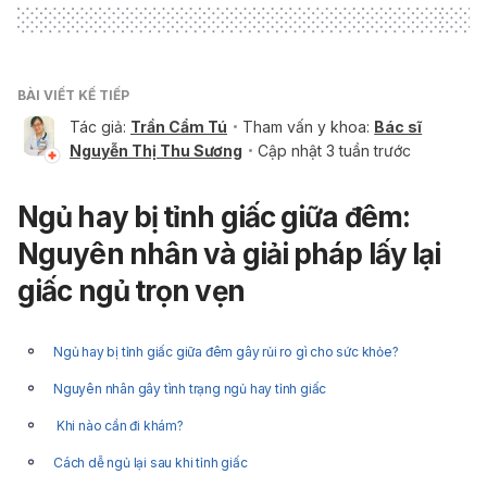
infection/basics/definition/con-20034093?
reDate=14112016
. Ngày truy cập 14/11/2016
BÀI VIẾT KẾ TIẾP
Parasites — Naegleria fowleri — Primary Amebic Meningo
encephalitis (PAM) — Amebic Encephalitis
Tác giả:
Trần Cẩm Tú
Tham vấn y khoa:
Bác sĩ
https://www.cdc.gov/parasites/naegleria/index.html
Ngày
Nguyễn Thị Thu Sương
Cập nhật 3 tuần trước
truy cập 8/5/2022
Ngủ hay bị tỉnh giấc giữa đêm:
Naegleria fowleri: Sources of infection, pathophysiology,
diagnosis, and management; a review
Nguyên nhân và giải pháp lấy lại
https://pubmed.ncbi.nlm.nih.gov/31612525/
Ngày truy cập
giấc ngủ trọn vẹn
8/5/2022
Naegleria fowleri
https://www.sciencedirect.com/topics/agricultural-and-
Ngủ hay bị tỉnh giấc giữa đêm gây rủi ro gì cho sức khỏe?
biological-sciences/naegleria-fowleri
Nguyên nhân gây tình trạng ngủ hay tỉnh giấc
Ngày truy cập 8/5/2022
Khi nào cần đi khám?
Cách dễ ngủ lại sau khi tỉnh giấc