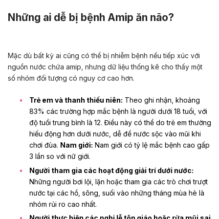
Những ai dễ bị bệnh Amip ăn não?
Mặc dù bất kỳ ai cũng có thể bị nhiễm bệnh nếu tiếp xúc với
nguồn nước chứa amip, nhưng dữ liệu thống kê cho thấy một
số nhóm đối tượng có nguy cơ cao hơn.
Trẻ em và thanh thiếu niên:
Theo ghi nhận, khoảng
83% các trường hợp mắc bệnh là người dưới 18 tuổi, với
độ tuổi trung bình là 12. Điều này có thể do trẻ em thường
hiếu động hơn dưới nước, dễ để nước sộc vào mũi khi
chơi đùa.
Nam giới:
Nam giới có tỷ lệ mắc bệnh cao gấp
3 lần so với nữ giới.
Người tham gia các hoạt động giải trí dưới nước:
Những người bơi lội, lặn hoặc tham gia các trò chơi trượt
nước tại các hồ, sông, suối vào những tháng mùa hè là
nhóm rủi ro cao nhất.
Người thực hiện các nghi lễ tôn giáo hoặc rửa mũi sai