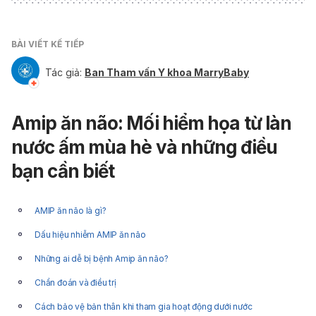
BÀI VIẾT KẾ TIẾP
Tác giả:
Ban Tham vấn Y khoa MarryBaby
Amip ăn não: Mối hiểm họa từ làn
nước ấm mùa hè và những điều
bạn cần biết
AMIP ăn não là gì?
Dấu hiệu nhiễm AMIP ăn não
Những ai dễ bị bệnh Amip ăn não?
Chẩn đoán và điều trị
Cách bảo vệ bản thân khi tham gia hoạt động dưới nước