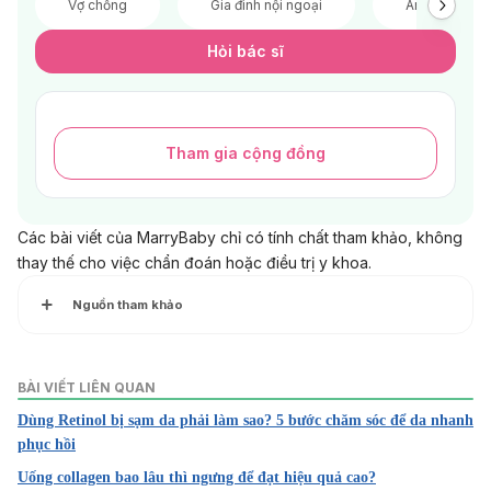
Vợ chồng
Gia đình nội ngoại
Anh chị em
Hỏi bác sĩ
Tham gia cộng đồng
Các bài viết của MarryBaby chỉ có tính chất tham khảo, không
thay thế cho việc chẩn đoán hoặc điều trị y khoa.
Nguồn tham khảo
Brain – eating Amoeba.
http://www.cdc.gov/parasites/naegleria/general.html
. Ngà
BÀI VIẾT LIÊN QUAN
y truy cập 14/11/2016
Dùng Retinol bị sạm da phải làm sao? 5 bước chăm sóc để da nhanh
phục hồi
Brain – eating Amoeba.
http://www.mayoclinic.org/diseases-conditions/naegleria-
Uống collagen bao lâu thì ngưng để đạt hiệu quả cao?