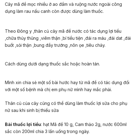
Cây mã đề mọc nhiều ở ao đầm và ruộng nước ngoài công
dụng làm rau nấu canh còn được dùng làm thuốc.
Theo Đông y ,thân củ cây mã đề nước có tác dụng lợi tiểu
,chữa thủy thũng ,viêm thận ,bí tiểu tiện ,đái ra máu ,đái dat ,đái
buốt ,sỏi thận ,bung đầy trướng ,nôn ọe ,tiêu chảy.
Cách dùng dưới dạng thuốc sắc hoặc hoàn tán.
Mình xin chia sẻ một số bài hước hay từ mã đề có tác dụng đối
với một số bệnh mà chị em phụ nữ mình hay mắc phải.
Thân củ của cây cũng có thể dùng làm thuốc lợi sữa cho phụ
nữ sau khi sinh bị thiếu sữa
Bài thuốc lợi tiểu
: hạt Mã đề 10 g, Cam thảo 2g, nước 600ml
sắc còn 200ml chia 3 lần uống trong ngày.