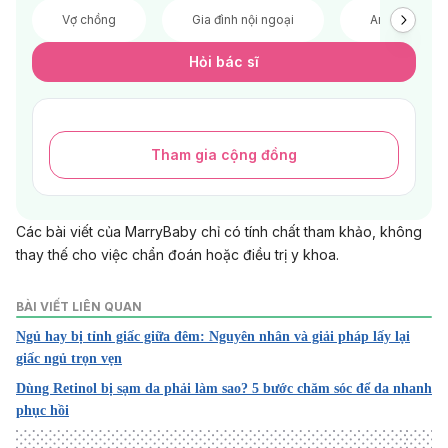
Vợ chồng
Gia đình nội ngoại
Anh chị em
Hỏi bác sĩ
Tham gia cộng đồng
Các bài viết của MarryBaby chỉ có tính chất tham khảo, không
thay thế cho việc chẩn đoán hoặc điều trị y khoa.
BÀI VIẾT LIÊN QUAN
Ngủ hay bị tỉnh giấc giữa đêm: Nguyên nhân và giải pháp lấy lại
giấc ngủ trọn vẹn
Dùng Retinol bị sạm da phải làm sao? 5 bước chăm sóc để da nhanh
phục hồi