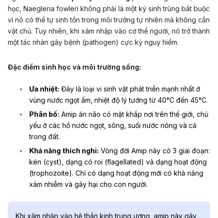
học,
Naegleria fowleri
không phải là một ký sinh trùng bắt buộc
vì nó có thể tự sinh tồn trong môi trường tự nhiên mà không cần
vật chủ. Tuy nhiên, khi xâm nhập vào cơ thể người, nó trở thành
một tác nhân gây bệnh (pathogen) cực kỳ nguy hiểm.
Đặc điểm sinh học và môi trường sống:
Ưa nhiệt:
Đây là loại vi sinh vật phát triển mạnh nhất ở
vùng nước ngọt ấm, nhiệt độ lý tưởng từ 40°C đến 45°C.
Phân bố:
Amip ăn não
có mặt khắp nơi trên thế giới, chủ
yếu ở các hồ nước ngọt, sông, suối nước nóng và cả
trong đất.
Khả năng thích nghi:
Vòng đời Amip này có 3 giai đoạn:
kén (cyst), dạng có roi (flagellated) và dạng hoạt động
(trophozoite). Chỉ có dạng hoạt động mới có khả năng
xâm nhiễm và gây hại cho con người.
Khi xâm nhập vào hệ thần kinh trung ương, amip này gây