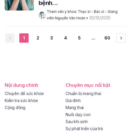
bệnh...
Tham vấn y khoa: Thạc sĩ - Bác sĩ - Giảng 
30/12/2025
viên Nguyễn Văn Hoàn
 • 
1
2
3
4
5
...
60
Nội dung chính
Chuyên mục nổi bật
Chuyên đề sức khỏe
Chuẩn bị mang thai
Kiểm tra sức khỏe
Gia đình
Cộng đồng
Mang thai
Nuôi dạy con
Sau khi sinh
Sự phát triển của trẻ