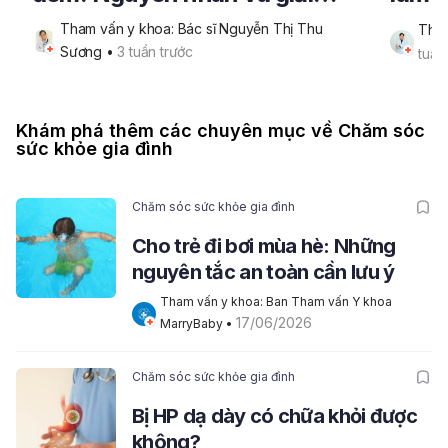
pháp lấy lại giấc ngủ trọn vẹn
da n
Tham vấn y khoa: Bác sĩ Nguyễn Thị Thu 
Tham
Sương
 • 
3 tuần trước
tuần
Khám phá thêm các chuyên mục về Chăm sóc
sức khỏe gia đình
Chăm sóc sức khỏe gia đình
Cho trẻ đi bơi mùa hè: Những
nguyên tắc an toàn cần lưu ý
Tham vấn y khoa: Ban Tham vấn Y khoa 
17/06/2026
MarryBaby
 • 
Chăm sóc sức khỏe gia đình
Bị HP dạ dày có chữa khỏi được
không?