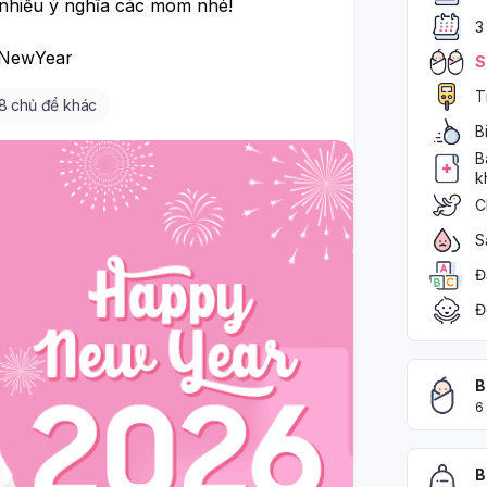
hiều ý nghĩa các mom nhé! 
3
NewYear
S
T
8 chủ đề khác
B
B
k
C
S
Đ
Đ
B
6
B