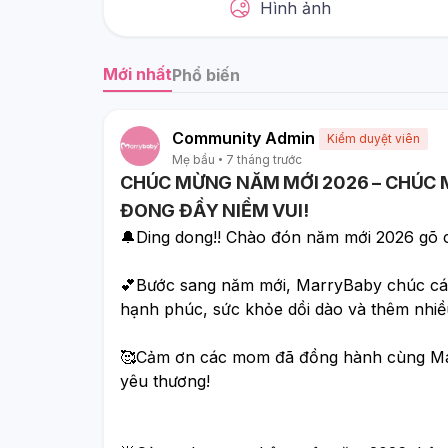
Hình ảnh
Mới nhất
Phổ biến
Community Admin
Kiểm duyệt viên
Mẹ bầu
7 tháng trước
CHÚC MỪNG NĂM MỚI 2026 – CHÚC MO
ĐONG ĐẦY NIỀM VUI!
🔔Ding dong!! Chào đón năm mới 2026 gõ cử
💕Bước sang năm mới, MarryBaby chúc các 
hạnh phúc, sức khỏe dồi dào và thêm nhiề
🥰Cảm ơn các mom đã đồng hành cùng MarryB
yêu thương! 