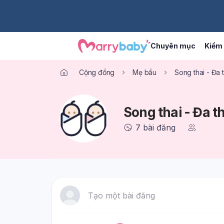
Chuyên mục
Kiểm 
Cộng đồng
Mẹ bầu
Song thai - Đa t
Song thai - Đa t
7
bài đăng
Tạo một bài đăng