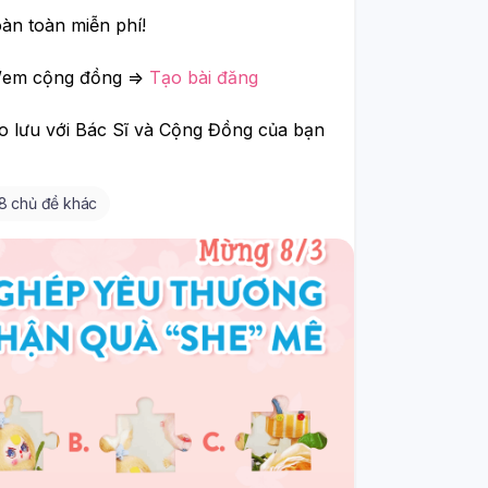
oàn toàn miễn phí! 
ị/em cộng đồng => 
Tạo bài đăng
👉 Nào bắt đầu tạo câu hỏi đầu tiên để giao lưu với Bác Sĩ và Cộng Đồng của bạn 
8 chủ đề khác