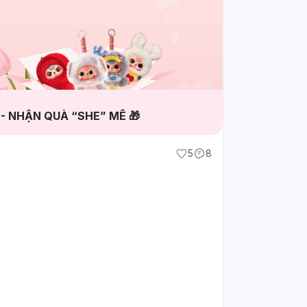
 - NHẬN QUÀ “SHE” MÊ 🎁
5
8