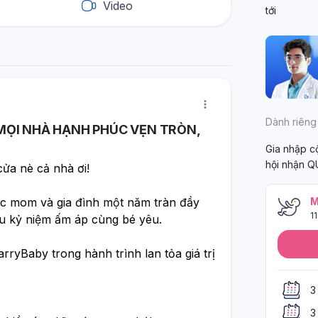
Video
tới
Dành riêng
̣I NHÀ HẠNH PHÚC VẸN TRÒN,
Gia nhập 
hội nhận Q
a nè cả nhà ơi!
mom và gia đình một năm tràn đầy 
M
11
u kỷ niệm ấm áp cùng bé yêu. 
aby trong hành trình lan tỏa giá trị 
3
3