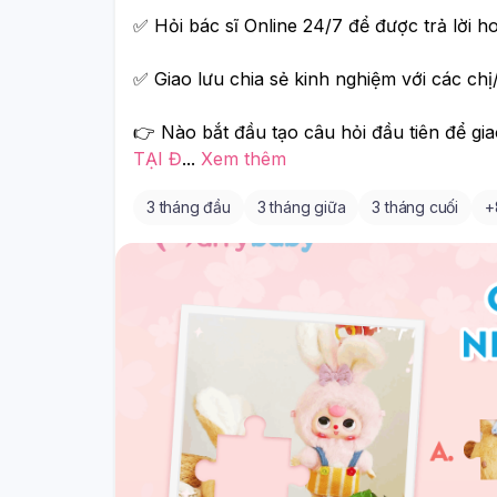
✅ Hỏi bác sĩ Online 24/7 để được trả lời h
✅ Giao lưu chia sẻ kinh nghiệm với các ch
TẠI Đ
...
Xem thêm
3 tháng đầu
3 tháng giữa
3 tháng cuối
+