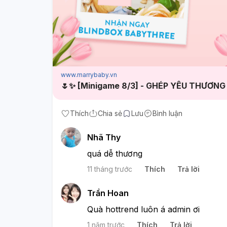
www.marrybaby.vn
🌷✨ [Minigame 8/3] - GHÉP YÊU THƯƠNG
Thích
Chia sẻ
Lưu
Bình luận
Nhã Thy
quá dễ thương
11 tháng trước
Thích
Trả lời
Trần Hoan
Quà hottrend luôn á admin ơi
1 năm trước
Thích
Trả lời