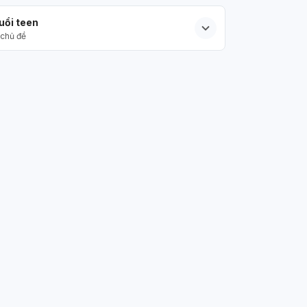
uổi teen
chủ đề