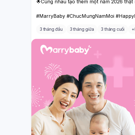
🌟Cùng nhau tạo thêm một năm 2026 thật n
#MarryBaby #ChucMungNamMoi #Happy
3 tháng đầu
3 tháng giữa
3 tháng cuối
+