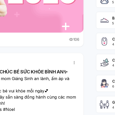
5
B
5
C
106
4
C
4
CHÚC BÉ SỨC KHỎE BÌNH AN✨
 mom Giáng Sinh an lành, ấm áp và 
C
6
bé vui khỏe mỗi ngày💕
ây sẵn sàng đồng hành cùng các mom 
G
nh!
4
s #Noel