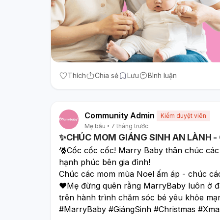
Thích
Chia sẻ
Lưu
Bình luận
Community Admin
Kiểm duyệt viên
Mẹ bầu
7 tháng trước
✨CHÚC MOM GIÁNG SINH AN LÀNH - 
🎅Cốc cốc cốc! Marry Baby thân chúc các
hạnh phúc bên gia đình! 
Chúc các mom mùa Noel ấm áp - chúc các 
❤️Mẹ đừng quên rằng MarryBaby luôn ở đ
trên hành trình chăm sóc bé yêu khỏe mạ
#MarryBaby #GiángSinh #Christmas #Xma