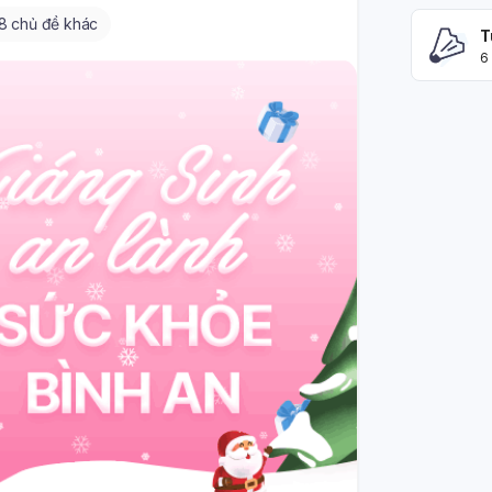
8 chủ đề khác
T
6