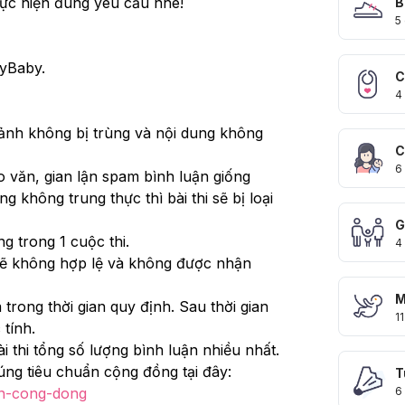
ực hiện đúng yêu cầu nhé! 
B
5
ryBaby.
C
4
h ảnh không bị trùng và nội dung không 
C
6
o văn, gian lận spam bình luận giống 
 không trung thực thì bài thi sẽ bị loại 
G
ng trong 1 cuộc thi.
4
ẽ không hợp lệ và không được nhận 
M
 trong thời gian quy định. Sau thời gian 
11
 tính.
ài thi tổng số lượng bình luận nhiều nhất.
- Thành viên tham dự phải tuân thủ theo đúng tiêu chuẩn cộng đồng tại đây: 
T
6
an-cong-dong