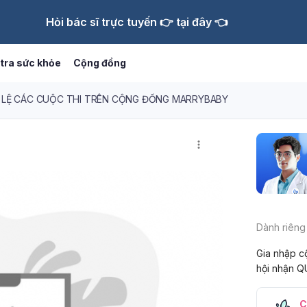
Hỏi bác sĩ trực tuyến 👉 tại đây 👈
tra sức khỏe
Cộng đồng
 LỆ CÁC CUỘC THI TRÊN CỘNG ĐỒNG MARRYBABY
Dành riêng
Gia nhập c
hội nhận Q
C