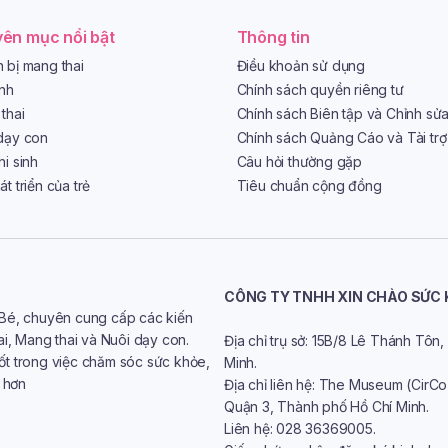
ên mục nổi bật
Thông tin
 bị mang thai
Điều khoản sử dụng
ình
Chính sách quyền riêng tư
thai
Chính sách Biên tập và Chỉnh sử
dạy con
Chính sách Quảng Cáo và Tài trợ
hi sinh
Câu hỏi thường gặp
t triển của trẻ
Tiêu chuẩn cộng đồng
CÔNG TY TNHH XIN CHÀO SỨC
 Bé, chuyên cung cấp các kiến
ai, Mang thai và Nuôi dạy con.
Địa chỉ trụ sở: 15B/8 Lê Thánh Tô
ốt trong việc chăm sóc sức khỏe,
Minh.
t hơn
Địa chỉ liên hệ: The Museum (CirC
Quận 3, Thành phố Hồ Chí Minh.
Liên hệ: 028 36369005.