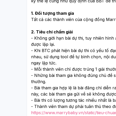
kỹ thể lệ cũng như quy định của BBT để th
1. Đối tượng tham gia
Tất cả các thành viên của cộng đồng Mar
2. Tiêu chí chấm giải
- Không giới hạn bài dự thi, tuy nhiên hìn
được lặp lại. 
- Khi BTC phát hiện bài dự thi có yếu tố đạ
nhau, sử dụng tool để tự bình chọn, nội dung
ngay lập tức.
- Mỗi thành viên chỉ được trúng 1 giải thưở
- Những bài tham gia không đúng chủ đề s
thưởng.
- Bài tham gia hợp lệ là bài đăng chỉ diễn ra
này, các bài tham gia gửi về sẽ không được
- Bài thi có lượng tương tác nhiều nhất là b
https://www.marrybaby.vn/static/tieu-chu