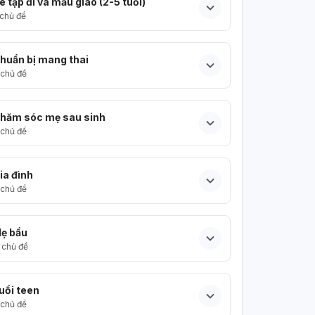
é tập đi và mẫu giáo (2-5 tuổi)
chủ đề
huẩn bị mang thai
chủ đề
hăm sóc mẹ sau sinh
chủ đề
ia đình
chủ đề
ẹ bầu
chủ đề
uổi teen
chủ đề