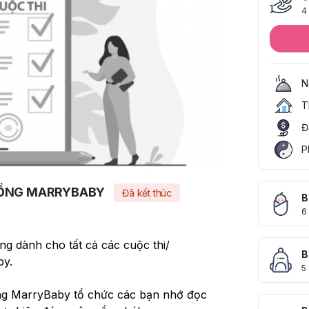
4
N
T
Đ
P
ĐỒNG MARRYBABY
Đã kết thúc
B
6
g dành cho tất cả các cuộc thi/ 
B
y. 
5
ng MarryBaby tổ chức các bạn nhớ đọc 