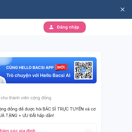
Đăng nhập
 cho thành viên cộng đồng
ộng đồng để được hỏi BÁC SĨ TRỰC TUYẾN và cơ
UÀ TẶNG + ƯU ĐÃI hấp dẫn!
hăm sóc gia đình