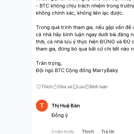
- BTC không chịu trách nhiệm trong trường
không chính xác, không liên lạc được.
Trong quá trình tham gia, nếu gặp vấn đề vớ
cả nhà hãy bình luận ngay dưới bài đăng n
thời, cả nhà lưu ý thực hiện ĐÚNG và ĐỦ cá
tham gia, đừng bỏ qua bất cứ chi tiết nào n
Trân trọng, 
Đội ngũ BTC Cộng đồng MarryBaby
Thích
Chia sẻ
Lưu
Bình luận
Thị Huệ Bàn
Đồng ý
3 năm trước
Thích
Trả lời