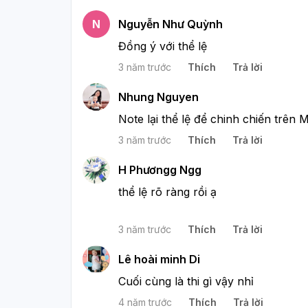
N
Nguyễn Như Quỳnh
Đồng ý với thể lệ
3 năm trước
Thích
Trả lời
Nhung Nguyen
Note lại thể lệ để chinh chiến trên
3 năm trước
Thích
Trả lời
H Phươngg Ngg
thể lệ rõ ràng rồi ạ
3 năm trước
Thích
Trả lời
Lê hoài minh Di
Cuối cùng là thi gì vậy nhỉ
4 năm trước
Thích
Trả lời