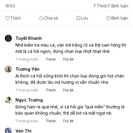
53
7
Thích
7
Bình luận
Thích
Chia sẻ
Lưu
Bình luận
Tuyết Khanh
Nhớ kiểm tra màu cá, vân mỡ trắng rõ và thịt cam hồng thì 
mới là cá hồi ngon, đừng chọn loại nhợt nhạt nhé.
11 tháng trước
Thích
Trả lời
Trương Yến
Ai thích cá hồi xông khói thì chọn loại đóng gói hút chân 
không, để được lâu mà hương vị vẫn chuẩn nha.
11 tháng trước
Thích
Trả lời
Ngọc Trương
Đừng ham rẻ quá nhé, vì cá hồi giá “quá mềm” thường là 
bảo quản không chuẩn, thịt dễ bở và mất ngọt nè.
11 tháng trước
Thích
Trả lời
Van Thi