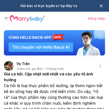
Hỏi bác sĩ trực tuyến 👉 tại đây 👈
Đăng nhập
Vy Trần
Chăm sóc gia đình
11 tháng trước
Giá cá hồi: Cập nhật mới nhất và các yếu tố ảnh
hưởng
Cá hồi là loại thực phẩm bổ dưỡng, lại thơm ngon bất 
kể ăn sống hay đã được chế biến chín. Dù vậy, “rổ 
rá” của thực phẩm này cũng thường cao hơn các loại 
cá khác vì quy trình chăn nuôi, kiểm định nghiêm 
ngặt. Vậy giá cá hồi hiện nay trên thị trường đang như 