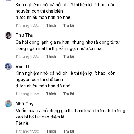
Kinh nghiệm nhỏ: cá hồi phi lê thì tiện lợi, ít hao, còn 
nguyên con thì chế biến
được nhiều món hơn đó nhé.
11 tháng trước
Thích
Trả lời
Thư Thư
Cá hồi đông lạnh giá rẻ hơn, nhưng nhớ rã đông từ từ 
trong ngăn mát thì thịt vẫn ngọt như tươi nha.
11 tháng trước
Thích
Trả lời
Van Thi
Kinh nghiệm nhỏ: cá hồi phi lê thì tiện lợi, ít hao, còn 
nguyên con thì chế biến
được nhiều món hơn đó nhé.
11 tháng trước
Thích
Trả lời
Nhã Thy
Muốn mua cá hồi đúng giá thì tham khảo trước thị trường, 
kẻo bị hớ lúc cao điểm lễ
Tết nè.
11 tháng trước
Thích
Trả lời