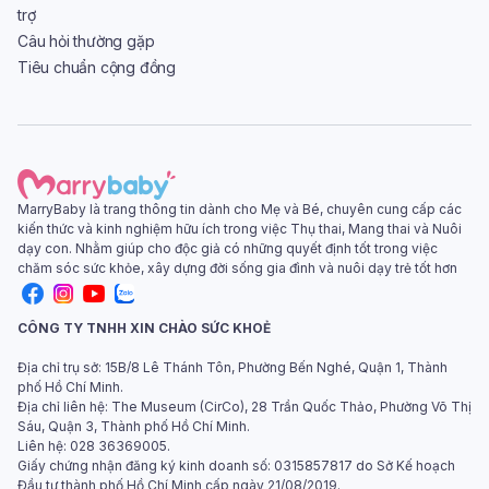
trợ
Câu hỏi thường gặp
Tiêu chuẩn cộng đồng
MarryBaby là trang thông tin dành cho Mẹ và Bé, chuyên cung cấp các
kiến thức và kinh nghiệm hữu ích trong việc Thụ thai, Mang thai và Nuôi
dạy con. Nhằm giúp cho độc giả có những quyết định tốt trong việc
chăm sóc sức khỏe, xây dựng đời sống gia đình và nuôi dạy trẻ tốt hơn
CÔNG TY TNHH XIN CHÀO SỨC KHOẺ
Địa chỉ trụ sở: 15B/8 Lê Thánh Tôn, Phường Bến Nghé, Quận 1, Thành
phố Hồ Chí Minh.
Địa chỉ liên hệ: The Museum (CirCo), 28 Trần Quốc Thảo, Phường Võ Thị
Sáu, Quận 3, Thành phố Hồ Chí Minh.
Liên hệ: 028 36369005.
Giấy chứng nhận đăng ký kinh doanh số: 0315857817 do Sở Kế hoạch
Đầu tư thành phố Hồ Chí Minh cấp ngày 21/08/2019.