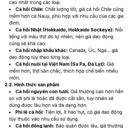
cao nhất trong các loại.
Cá hồi Chile:
 Chất lượng tốt, giá cá hồi Chile cũng 
mềm hơn cá Nauy, phù hợp với nhu cầu của các gia 
đình.
Cá hồi Nhật (Hokkaido, Hokkaido Sockeye):
 Nổi 
tiếng với màu thịt đỏ tự nhiên, nên giá dao động 
cũng sẽ khá cao.
Cá hồi nhập khẩu khác:
 Canada, Úc, Nga… giá 
dao động tùy theo từng loại.
Cá hồi nuôi tại Việt Nam (Sa Pa, Đà Lạt):
 Giá 
mềm hơn, thịt săn chắc, thích hợp chế biến nhiều 
món.
2.2. Hình thức sản phẩm
Cá hồi nguyên con tươi:
 Giá thường cao hơn hẳn 
so với phi lê hoặc đã được cắt sẵn, tuy nhiên sẽ 
dùng được lâu hơn và đa dạng hơn.
Phi lê cá hồi:
 Tiện lợi, ít hao hụt, có giá dao động 
tùy thuộc vào nhu cầu sử dụng.
Cá hồi đông lạnh:
 Bảo quản được lâu, giá thường 