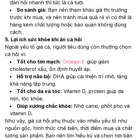
đàn hồi nhanh thì tức là cá tươi.
So sánh giá:
 Bạn nên tham khảo giá thị trường 
trước khi mua, và nên tránh mua quá rẻ vì có thể là 
hàng kém chất lượng hoặc bảo quản không đúng 
cách.
5. Lợi ích sức khỏe khi ăn cá hồi
Ngoài yếu tố giá cả, người tiêu dùng còn thường chọn 
cá hồi vì:
Tốt cho tim mạch:
Omega-3
  giúp giảm 
cholesterol xấu, ổn định huyết áp.
Hỗ trợ não bộ:
 DHA giúp cải thiện trí nhớ, tăng 
khả năng tập trung.
Tốt cho da và tóc:
 Vitamin D, protein giúp da 
mịn, tóc khỏe.
Giúp xương chắc khỏe:
 Nhờ canxi, phốt pho và 
vitamin D.
Như vậy, giá cá hồi phụ thuộc vào nhiều yếu tố như 
nguồn gốc, hình thức chế biến, thời điểm mua và chất 
lượng sản phẩm. Bạn nên tìm hiểu kỹ và chọn nơi bán 