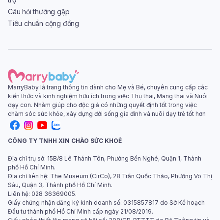
Câu hỏi thường gặp
Tiêu chuẩn cộng đồng
MarryBaby là trang thông tin dành cho Mẹ và Bé, chuyên cung cấp các
kiến thức và kinh nghiệm hữu ích trong việc Thụ thai, Mang thai và Nuôi
dạy con. Nhằm giúp cho độc giả có những quyết định tốt trong việc
chăm sóc sức khỏe, xây dựng đời sống gia đình và nuôi dạy trẻ tốt hơn
CÔNG TY TNHH XIN CHÀO SỨC KHOẺ
Địa chỉ trụ sở: 15B/8 Lê Thánh Tôn, Phường Bến Nghé, Quận 1, Thành
phố Hồ Chí Minh.
Địa chỉ liên hệ: The Museum (CirCo), 28 Trần Quốc Thảo, Phường Võ Thị
Sáu, Quận 3, Thành phố Hồ Chí Minh.
Liên hệ: 028 36369005.
Giấy chứng nhận đăng ký kinh doanh số: 0315857817 do Sở Kế hoạch
Đầu tư thành phố Hồ Chí Minh cấp ngày 21/08/2019.