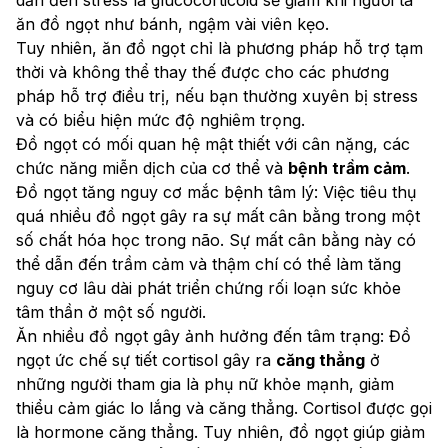
ăn đồ ngọt như bánh, ngậm vài viên kẹo.
Tuy nhiên, ăn đồ ngọt chỉ là phương pháp hỗ trợ tạm 
thời và không thể thay thế được cho các phương 
pháp hỗ trợ điều trị, nếu bạn thường xuyên bị stress 
và có biểu hiện mức độ nghiêm trọng.
Đồ ngọt có mối quan hệ mật thiết với cân nặng, các 
chức năng miễn dịch của cơ thể và 
bệnh trầm cảm
.
Đồ ngọt tăng nguy cơ mắc bệnh tâm lý: Việc tiêu thụ 
quá nhiều đồ ngọt gây ra sự mất cân bằng trong một 
số chất hóa học trong não. Sự mất cân bằng này có 
thể dẫn đến trầm cảm và thậm chí có thể làm tăng 
nguy cơ lâu dài phát triển chứng rối loạn sức khỏe 
tâm thần ở một số người.
Ăn nhiều đồ ngọt gây ảnh hưởng đến tâm trạng: Đồ 
ngọt ức chế sự tiết cortisol gây ra 
căng thẳng
 ở 
những người tham gia là phụ nữ khỏe mạnh, giảm 
thiểu cảm giác lo lắng và căng thẳng. Cortisol được gọi 
là hormone căng thẳng. Tuy nhiên, đồ ngọt giúp giảm 