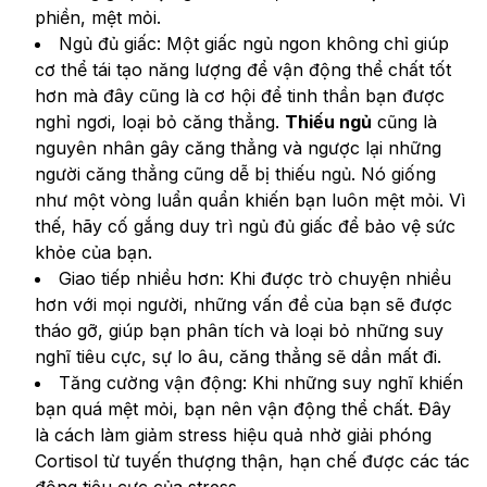
phiền, mệt mỏi.
Ngủ đủ giấc: Một giấc ngủ ngon không chỉ giúp 
cơ thể tái tạo năng lượng để vận động thể chất tốt 
hơn mà đây cũng là cơ hội để tinh thần bạn được 
nghỉ ngơi, loại bỏ căng thẳng. 
Thiếu ngủ
 cũng là 
nguyên nhân gây căng thẳng và ngược lại những 
người căng thẳng cũng dễ bị thiếu ngủ. Nó giống 
như một vòng luẩn quẩn khiến bạn luôn mệt mỏi. Vì 
thế, hãy cố gắng duy trì ngủ đủ giấc để bảo vệ sức 
khỏe của bạn.
Giao tiếp nhiều hơn: Khi được trò chuyện nhiều 
hơn với mọi người, những vấn đề của bạn sẽ được 
tháo gỡ, giúp bạn phân tích và loại bỏ những suy 
nghĩ tiêu cực, sự lo âu, căng thẳng sẽ dần mất đi.
Tăng cường vận động: Khi những suy nghĩ khiến 
bạn quá mệt mỏi, bạn nên vận động thể chất. Đây 
là cách làm giảm stress hiệu quả nhờ giải phóng 
Cortisol từ tuyến thượng thận, hạn chế được các tác 
động tiêu cực của stress.