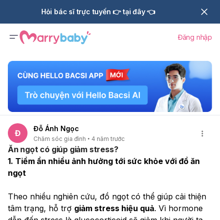
Hỏi bác sĩ trực tuyến 👉 tại đây 👈
Đăng nhập
Đỗ Ánh Ngọc
Đ
Chăm sóc gia đình
4 năm trước
Ăn ngọt có giúp giảm stress?
1. Tiềm ẩn nhiều ảnh hưởng tới sức khỏe với đồ ăn 
ngọt
Theo nhiều nghiên cứu, đồ ngọt có thể giúp cải thiện 
tâm trạng, hỗ trợ 
giảm stress hiệu quả
. Vì hormone 
dẫn đến stress là glucocorticoid sẽ giảm khi người ta 