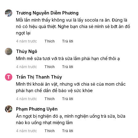
Trương Nguyễn Diễm Phương
Mỗi lần mình thấy không vui là lấy socola ra ăn. Đúng là 
nó có hiệu quả thiệt. Nghe bạn chia sẻ mình sẽ bớt ăn đồ 
ngọt lại
4 năm trước
Thích
Trả lời
Thủy Ngô
Mình mê sữa tươi với trà sữa lắm phải hạn chế thôi ạ
4 năm trước
Thích
Trả lời
T
Trần Thị Thanh Thúy
Mình thì khoái ăn vặt, nhưng với chia sẻ của mom chắc 
phải hạn chế dần để bảo vệ sức khỏe 
4 năm trước
Thích
Trả lời
Phạm Phương Uyên
Ăn ngọt bị nghiện đó ạ, mình nghiện uống trà sữa, bữa 
nào ko uống nhạt miệng lắm
4 năm trước
Thích
Trả lời