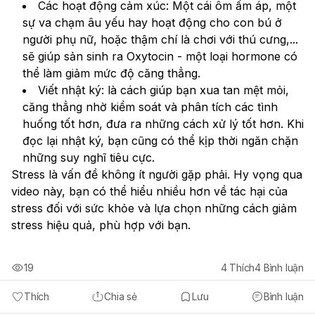
Các hoạt động cảm xúc: Một cái ôm ấm áp, một 
sự va chạm âu yếu hay hoạt động cho con bú ở 
người phụ nữ, hoặc thậm chí là chơi với thú cưng,... 
sẽ giúp sản sinh ra Oxytocin - một loại hormone có 
thể làm giảm mức độ căng thẳng.
Viết nhật ký: là cách giúp bạn xua tan mệt mỏi, 
căng thẳng nhờ kiểm soát và phân tích các tình 
huống tốt hơn, đưa ra những cách xử lý tốt hơn. Khi 
đọc lại nhật ký, bạn cũng có thể kịp thời ngăn chặn 
những suy nghĩ tiêu cực.
Stress là vấn đề không ít người gặp phải. Hy vọng qua 
video này, bạn có thể hiểu nhiều hơn về tác hại của 
stress đối với sức khỏe và lựa chọn những cách giảm 
stress hiệu quả, phù hợp với bạn.
19
4
Thích
4
Bình luận
Thích
Chia sẻ
Lưu
Bình luận