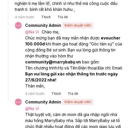
nghiện ti mẹ lắm 🤣, chính vì như thế mà công cuộc đấu 
tranh ti  bình rất khó khăn huhu ,
4 năm trước
Thích
Trả lời
Community Admin
Kiểm duyệt viên
@
Na Vi
Chào mẹ, 
Chúc mừng bạn đã may mắn nhận được 
evoucher 
100.000đ 
khi tham gia hoạt động “Góc tâm sự” của 
cộng đồng Bé sơ sinh. Bạn vui lòng gửi thông tin 
nhận thưởng vào hòm thư 
community@marrybaby.vn
 bao gồm: 
Tên chương trình:
Họ và Tên:
Điện thoại:
Địa chỉ: 
Email:
Bạn vui lòng gửi xác nhận thông tin trước ngày 
27/6/2022 nhé!
Thân mến,
4 năm trước
Thích
Trả lời
Community Admin
Kiểm duyệt viên
@
Na Vi
Thật tuyệt vời, cảm ơn mom đã gia nhập ngôi nhà 
màu hồng MarryBaby nha. Sắp tới MarryBaby sẽ tổ 
chức thật nhiều hoạt động để các mom giao lưu với 