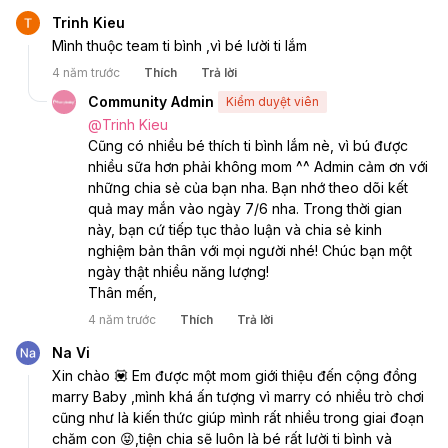
Trinh Kieu
Mình thuộc team ti bình ,vì bé lười ti lắm 
4 năm trước
Thích
Trả lời
Community Admin
Kiểm duyệt viên
@
Trinh Kieu
Cũng có nhiều bé thích ti bình lắm nè, vì bú được 
nhiều sữa hơn phải không mom ^^ Admin cảm ơn với 
những chia sẻ của bạn nha. Bạn nhớ theo dõi kết 
quả may mắn vào ngày 7/6 nha. Trong thời gian 
này, bạn cứ tiếp tục thảo luận và chia sẻ kinh 
nghiệm bản thân với mọi người nhé! Chúc bạn một 
ngày thật nhiều năng lượng! 
Thân mến, 
4 năm trước
Thích
Trả lời
Na Vi
Xin chào 💟 Em được một mom giới thiệu đến cộng đồng 
marry Baby ,mình khá ấn tượng vì marry có nhiều trò chơi 
cũng như là kiến thức giúp mình rất nhiều trong giai đoạn 
chăm con 😝,tiện chia sẽ luôn là bé rất lười ti bình và 