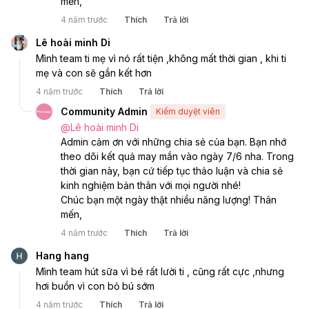
mến, 
4 năm trước
Thích
Trả lời
Lê hoài minh Di
Mình team ti mẹ vì nó rất tiện ,không mất thời gian , khi ti 
mẹ và con sẽ gắn kết hơn
4 năm trước
Thích
Trả lời
Community Admin
Kiểm duyệt viên
@
Lê hoài minh Di
Admin cảm ơn với những chia sẻ của bạn. Bạn nhớ 
theo dõi kết quả may mắn vào ngày 7/6 nha. Trong 
thời gian này, bạn cứ tiếp tục thảo luận và chia sẻ 
kinh nghiệm bản thân với mọi người nhé! 
Chúc bạn một ngày thật nhiều năng lượng! Thân 
mến, 
4 năm trước
Thích
Trả lời
Hang hang
Mình team hút sữa vì bé rất lười ti , cũng rất cực ,nhưng 
hơi buồn vì con bỏ bú sớm
4 năm trước
Thích
Trả lời