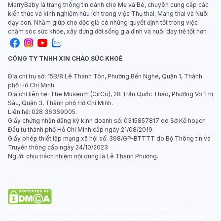
MarryBaby là trang thông tin dành cho Mẹ và Bé, chuyên cung cấp các
kiến thức và kinh nghiệm hữu ích trong việc Thụ thai, Mang thai và Nuôi
dạy con. Nhằm giúp cho độc giả có những quyết định tốt trong việc
chăm sóc sức khỏe, xây dựng đời sống gia đình và nuôi dạy trẻ tốt hơn
CÔNG TY TNHH XIN CHÀO SỨC KHOẺ
Địa chỉ trụ sở: 15B/8 Lê Thánh Tôn, Phường Bến Nghé, Quận 1, Thành
phố Hồ Chí Minh.
Địa chỉ liên hệ: The Museum (CirCo), 28 Trần Quốc Thảo, Phường Võ Thị
Sáu, Quận 3, Thành phố Hồ Chí Minh.
Liên hệ: 028 36369005.
Giấy chứng nhận đăng ký kinh doanh số: 0315857817 do Sở Kế hoạch
Đầu tư thành phố Hồ Chí Minh cấp ngày 21/08/2019.
Giấy phép thiết lập mạng xã hội số: 398/GP-BTTTT do Bộ Thông tin và
Truyền thông cấp ngày 24/10/2023
Người chịu trách nhiệm nội dung là Lê Thanh Phương.
© 2024 Bản quyền các bài viết thuộc tập đoàn Hello Health Group. Các
bài viết của MarryBaby chỉ mang tính chất tham khảo, không thay thế