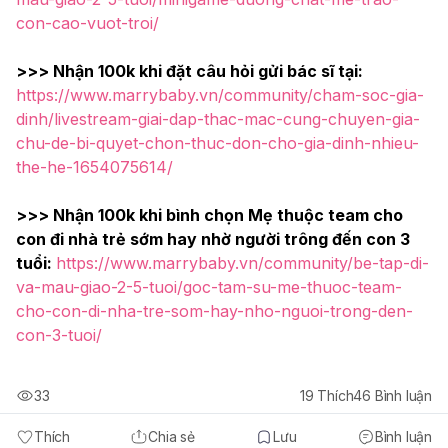
con-cao-vuot-troi/
>>> Nhận 100k khi đặt câu hỏi gửi bác sĩ tại:
https://www.marrybaby.vn/community/cham-soc-gia-
dinh/livestream-giai-dap-thac-mac-cung-chuyen-gia-
chu-de-bi-quyet-chon-thuc-don-cho-gia-dinh-nhieu-
the-he-1654075614/
>>> ﻿Nhận 100k khi bình chọn Mẹ thuộc team cho 
con đi nhà trẻ sớm hay nhờ người trông đến con 3 
tuổi: 
https://www.marrybaby.vn/community/be-tap-di-
va-mau-giao-2-5-tuoi/goc-tam-su-me-thuoc-team-
cho-con-di-nha-tre-som-hay-nho-nguoi-trong-den-
con-3-tuoi/
33
19
Thích
46
Bình luận
Thích
Chia sẻ
Lưu
Bình luận