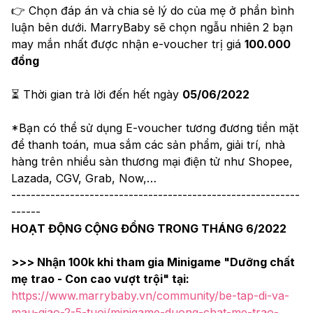
👉 Chọn đáp án và chia sẻ lý do của mẹ ở phần bình 
luận bên dưới. MarryBaby sẽ chọn ngẫu nhiên 2 bạn 
may mắn nhất được nhận e-voucher trị giá 
100.000 
đồng
⏳ Thời gian trả lời đến hết ngày 
05/06/2022
*Bạn có thể sử dụng E-voucher tương đương tiền mặt 
để thanh toán, mua sắm các sản phẩm, giải trí, nhà 
hàng trên nhiều sàn thương mại điện tử như Shopee, 
Lazada, CGV, Grab, Now,…
﻿-----------------------------------------------------------
------
HOẠT ĐỘNG CỘNG ĐỒNG TRONG THÁNG 6/2022
>>> Nhận 100k khi tham gia Minigame "Dưỡng chất 
mẹ trao - Con cao vượt trội" tại: 
https://www.marrybaby.vn/community/be-tap-di-va-
mau-giao-2-5-tuoi/minigame-duong-chat-me-trao-