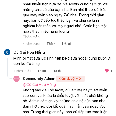
nhau nhiều hơn nữa nè. Và Admin cũng cảm ơn với 
những chia sẻ của bạn nha. Bạn nhớ theo dõi kết 
quả may mắn vào ngày 7/6 nha. Trong thời gian 
này, bạn cứ tiếp tục thảo luận và chia sẻ kinh 
nghiệm bản thân với mọi người nhé! Chúc bạn một 
ngày thật nhiều năng lượng! 
Thân mến, 
4 năm trước
Thích
Trả lời
Có Gai Hoa Hồng
Mình bị mất sữa lúc sinh nên bé ti sữa ngoài cũng buồn vì 
con ko đc ti mẹ , 
4 năm trước
Thích
Trả lời
1
Community Admin
Kiểm duyệt viên
@
Có Gai Hoa Hồng
Không sao đâu nè mom, dù là ti mẹ hay ti sct miễn 
sao con vui khỏe là điều tuyệt vời nhất phải không 
nè. Admin cảm ơn với những chia sẻ của bạn nha. 
Bạn nhớ theo dõi kết quả may mắn vào ngày 7/6 
nha. Trong thời gian này, bạn cứ tiếp tục thảo luận 