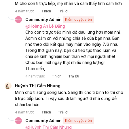
M cho con ti trực tiếp, mẹ nhàn và cảm thấy tình cảm hơn
4 năm trước
Thích
Trả lời
Community Admin
Kiểm duyệt viên
@
Hoàng An Lê Đăng
Cho con ti trực tiếp mình đỡ đau lưng hơn mom nhỉ. 
Admin cảm ơn với những chia sẻ của bạn nha. Bạn 
nhớ theo dõi kết quả may mắn vào ngày 7/6 nha. 
Trong thời gian này, bạn cứ tiếp tục thảo luận và 
chia sẻ kinh nghiệm bản thân với mọi người nhé! 
Chúc bạn một ngày thật nhiều năng lượng! 
Thân mến, 
4 năm trước
Thích
Trả lời
Huỳnh Thị Cẩm Nhung
Mình cho ti song song luôn. Sáng thì cho ti bình tối thì cho 
ti trực tiếp luôn. Ti vậy sau đi làm người ở nhà cũng dễ 
chăm bé hơn 
4 năm trước
Thích
Trả lời
Community Admin
Kiểm duyệt viên
@
Huỳnh Thị Cẩm Nhung