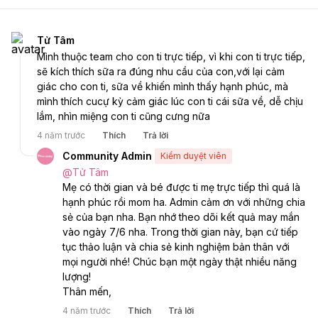
Tử Tâm
Mình thuộc team cho con ti trực tiếp, vì khi con ti trực tiếp, 
sẽ kích thích sữa ra đúng nhu cầu của con,với lại cảm 
giác cho con ti, sữa về khiến mình thấy hạnh phúc, mà 
mình thích cucự kỳ cảm giác lúc con ti cái sữa về, dễ chịu 
lắm, nhìn miệng con ti cũng cưng nữa
4 năm trước
Thích
Trả lời
Community Admin
Kiểm duyệt viên
@
Tử Tâm
Mẹ có thời gian và bé được ti mẹ trực tiếp thì quá là 
hạnh phúc rồi mom ha. Admin cảm ơn với những chia 
sẻ của bạn nha. Bạn nhớ theo dõi kết quả may mắn 
vào ngày 7/6 nha. Trong thời gian này, bạn cứ tiếp 
tục thảo luận và chia sẻ kinh nghiệm bản thân với 
mọi người nhé! Chúc bạn một ngày thật nhiều năng 
lượng! 
Thân mến, 
4 năm trước
Thích
Trả lời