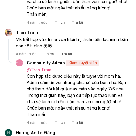
và chia sẻ kinh nghiệm bản thân với mọi người nhé! 
Chúc bạn một ngày thật nhiều năng lượng! 
Thân mến, 
4 năm trước
Thích
Trả lời
Tran Tram
Mk kết hợp vừa ti mẹ vừa ti bình , thuận tiện lúc mình bận 
con sẽ ti bình 💟💟
4 năm trước
Thích
Trả lời
Community Admin
Kiểm duyệt viên
@
Tran Tram
Con hợp tác được điều này là tuyệt vời mom ha. 
Admin cảm ơn với những chia sẻ của bạn nha. Bạn 
nhớ theo dõi kết quả may mắn vào ngày 7/6 nha. 
Trong thời gian này, bạn cứ tiếp tục thảo luận và 
chia sẻ kinh nghiệm bản thân với mọi người nhé! 
Chúc bạn một ngày thật nhiều năng lượng! 
Thân mến, 
4 năm trước
Thích
Trả lời
Hoàng An Lê Đăng