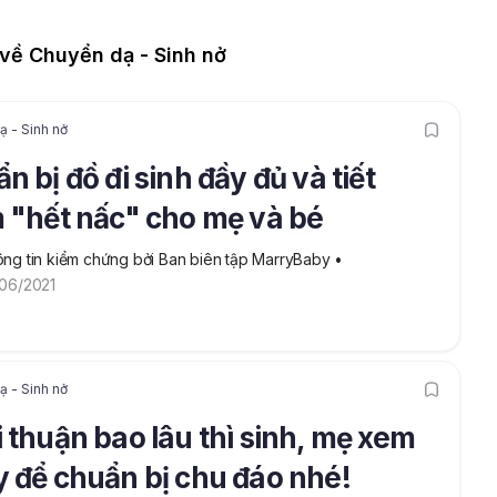
ề Chuyển dạ - Sinh nở
 - Sinh nở
n bị đồ đi sinh đầy đủ và tiết
 "hết nấc" cho mẹ và bé
ng tin kiểm chứng bởi Ban biên tập MarryBaby
 • 
06/2021
 - Sinh nở
 thuận bao lâu thì sinh, mẹ xem
 để chuẩn bị chu đáo nhé!