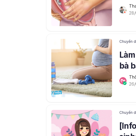
Tha
28/
Chuyển dạ
Làm 
bà 
Thô
26/
Chuyển dạ
[Inf