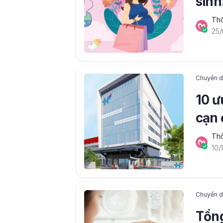
sinh
Thô
25/
Chuyển dạ
10 ư
cạn 
Thô
10/
Chuyển dạ
Tổng