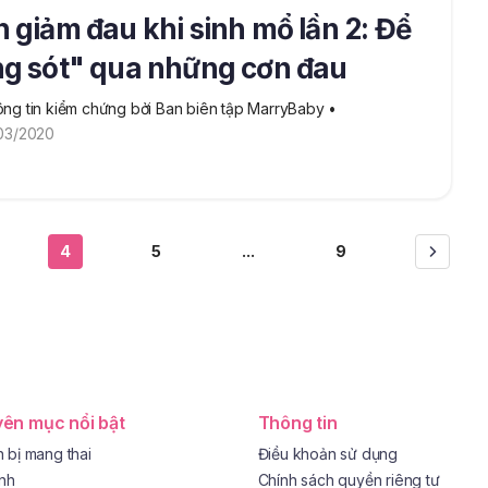
 giảm đau khi sinh mổ lần 2: Để
g sót" qua những cơn đau
ng tin kiểm chứng bởi Ban biên tập MarryBaby
 • 
03/2020
4
5
...
9
ên mục nổi bật
Thông tin
 bị mang thai
Điều khoản sử dụng
ình
Chính sách quyền riêng tư