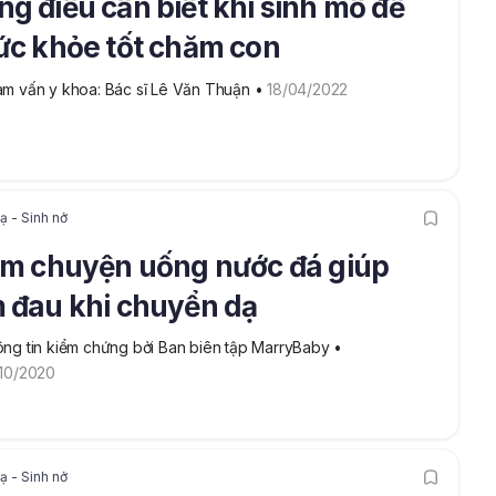
g điều cần biết khi sinh mổ để
ức khỏe tốt chăm con
m vấn y khoa: Bác sĩ Lê Văn Thuận
 • 
18/04/2022
 - Sinh nở
ẫm chuyện uống nước đá giúp
 đau khi chuyển dạ
ng tin kiểm chứng bởi Ban biên tập MarryBaby
 • 
10/2020
 - Sinh nở