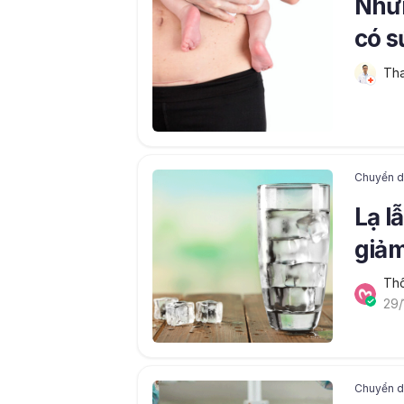
Nhữn
có s
Tha
Chuyển dạ
Lạ l
giảm
Thô
29/
Chuyển dạ