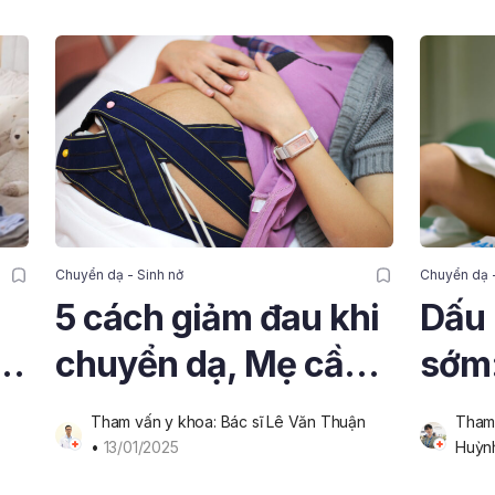
Chuyển dạ - Sinh nở
Chuyển dạ -
5 cách giảm đau khi
Dấu 
chuyển dạ, Mẹ cần
sớm:
u
biết để vượt cạn dễ
và c
Tham vấn y khoa: Bác sĩ Lê Văn Thuận
Tham 
dàng
cho
• 
13/01/2025
Huỳn