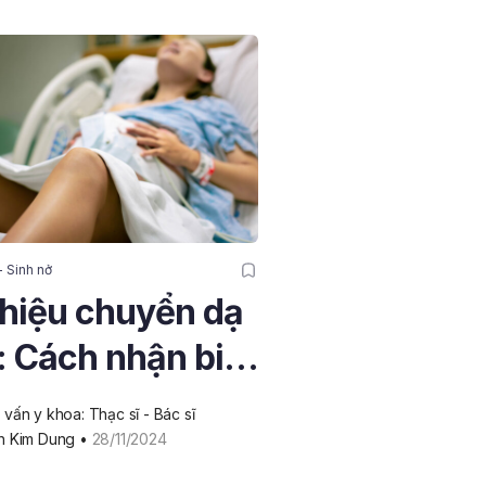
 Sinh nở
hiệu chuyển dạ
 Cách nhận biết
huẩn bị an toàn
vấn y khoa: Thạc sĩ - Bác sĩ 
 mẹ bầu
h Kim Dung
 • 
28/11/2024