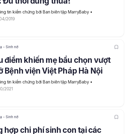
: Đủ thôi đừng thừa!
ng tin kiểm chứng bởi Ban biên tập MarryBaby
 • 
04/2019
 - Sinh nở
u điểm khiến mẹ bầu chọn vượt
ở Bệnh viện Việt Pháp Hà Nội
ng tin kiểm chứng bởi Ban biên tập MarryBaby
 • 
10/2021
 - Sinh nở
 hợp chi phí sinh con tại các