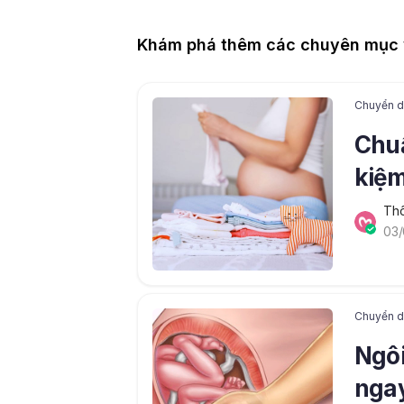
Khám phá thêm các chuyên mục v
Chuyển dạ
Chuẩ
kiệm
Thô
03/
Chuyển dạ
Ngôi
ngay