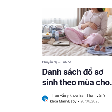
Chuyển dạ - Sinh nở
Danh sách đồ sơ
sinh theo mùa cho
mẹ bầu đón con yê
Tham vấn y khoa: Ban Tham vấn Y 
khoa MarryBaby
 • 
20/06/2025