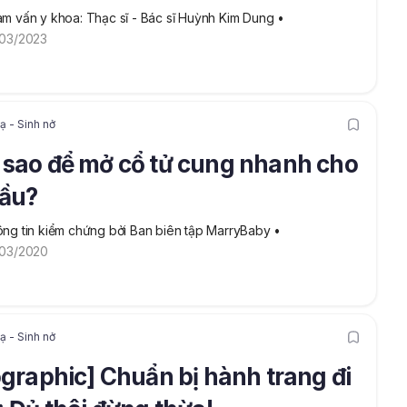
m vấn y khoa: Thạc sĩ - Bác sĩ Huỳnh Kim Dung
 • 
03/2023
 - Sinh nở
sao để mở cổ tử cung nhanh cho
bầu?
ng tin kiểm chứng bởi Ban biên tập MarryBaby
 • 
03/2020
 - Sinh nở
ographic] Chuẩn bị hành trang đi