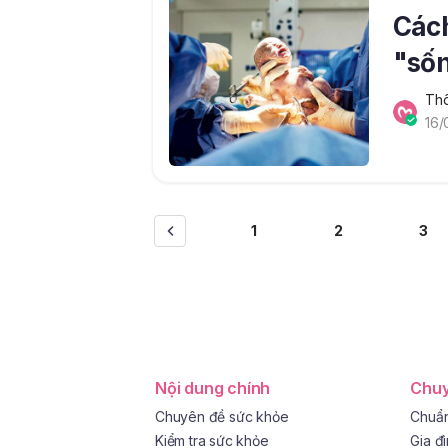
Cách
"sốn
Thô
16/
1
2
3
Nội dung chính
Chuy
Chuyên đề sức khỏe
Chuẩn
Kiểm tra sức khỏe
Gia đ