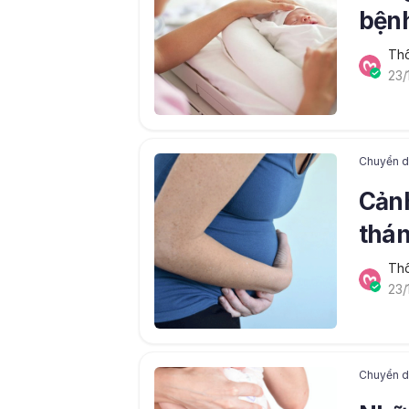
bệnh
Thô
23/
Chuyển dạ
Cảnh
thán
Thô
23/
Chuyển dạ