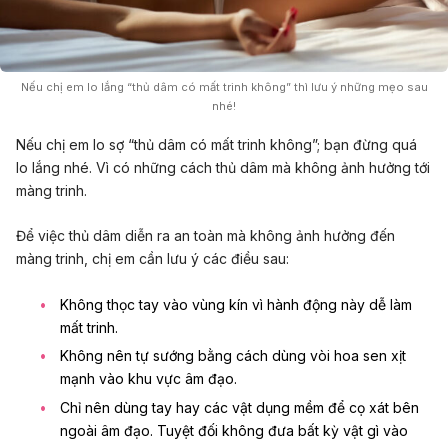
Nếu chị em lo lắng “thủ dâm có mất trinh không” thì lưu ý những mẹo sau
nhé!
Nếu chị em lo sợ “thủ dâm có mất trinh không”; bạn đừng quá
lo lắng nhé. Vì có những cách thủ dâm mà không ảnh hưởng tới
màng trinh.
Để việc thủ dâm diễn ra an toàn mà không ảnh hưởng đến
màng trinh, chị em cần lưu ý các điều sau:
Không thọc tay vào vùng kín vì hành động này dễ làm
mất trinh.
Không nên tự sướng bằng cách dùng vòi hoa sen xịt
mạnh vào khu vực âm đạo.
Chỉ nên dùng tay hay các vật dụng mềm để cọ xát bên
ngoài âm đạo. Tuyệt đối không đưa bất kỳ vật gì vào