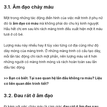
3.1. Âm đạo chảy máu
Một trong những tác động điển hình của việc mất trinh ở phụ nữ
đó là
âm đạo có máu
mà không phải do chu kỳ kinh nguyệt.
Hầu hết chị em sau khi rách màng trinh đều xuất hiện một ít máu
tươi ở cô bé.
Lượng máu này nhiều hay ít tùy vào từng cơ địa cũng như độ
dày mỏng của màng trinh. Ở những màng trinh có cấu tạo dày,
mỗi lần tác động chỉ rách một phần, nên lượng máu sẽ ít hơn
những người có màng trinh mỏng và rách hoàn toàn sau lần
đầu tác động.
>> Bạn có biết:
Tại sao quan hệ lần đầu không ra máu? Liệu
có liên quan đến trinh tiết?
3.2. Đau rát ở âm đạo
Đi kèm với việc chảy máu là cảm giác
đau rát ở âm đạo sau