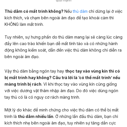
quá mạnh
Thủ dâm có mất trinh không?
Nếu
thủ dâm
chỉ dừng lại ở việc
kích thích, và chạm bên ngoài âm đạo để tạo khoái cảm thì
KHÔNG làm mất trinh.
Tuy nhiên, sự hưng phấn do thủ dâm mang lại sẽ càng lúc càng
đẩy lên cao trào khiến bạn dễ mất tỉnh táo và có những hành
động không kiểm soát, dẫn đến việc thủ dâm không chỉ diễn ra
bên ngoài âm đạo.
Vậy thủ dâm bằng ngón tay hay
thọc tay vào vùng kín thì có
bị mất trinh hay không?
Câu trả lời là ‘có thể mất trinh’ nếu
màng trinh bị rách
. Vì khi thọc tay vào vùng kín cũng giống
với việc dương vật thâm nhập âm đạo. Do đó việc dùng ngón
tay thủ có là có nguy cơ rách màng trinh.
Một lý do khác để minh chứng cho việc thủ dâm có thể bị mất
trinh là
thủ dâm nhiều lần
. Ở những lần đầu thủ dâm, bạn chỉ
kích thích nhẹ bên ngoài âm đạo, tuy nhiên sự tăng dần cực