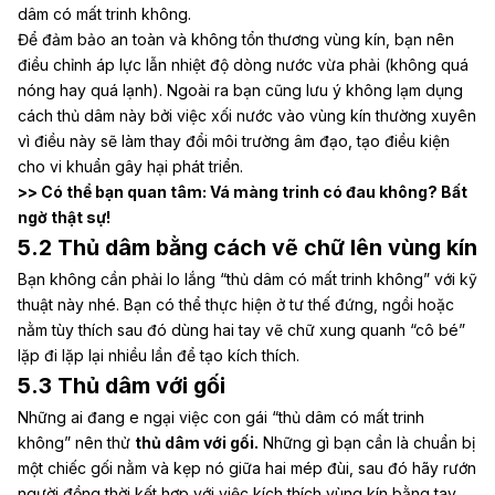
dâm có mất trinh không.
Để đảm bảo an toàn và không tổn thương vùng kín, bạn nên
điều chỉnh áp lực lẫn nhiệt độ dòng nước vừa phải (không quá
nóng hay quá lạnh). Ngoài ra bạn cũng lưu ý không lạm dụng
cách thủ dâm này bởi việc xối nước vào vùng kín thường xuyên
vì điều này sẽ làm thay đổi môi trường âm đạo, tạo điều kiện
cho vi khuẩn gây hại phát triển.
>> Có thể bạn quan tâm:
Vá màng trinh có đau không? Bất
ngờ thật sự!
5.2 Thủ dâm bằng cách vẽ chữ lên vùng kín
Bạn không cần phải lo lắng “thủ dâm có mất trinh không” với kỹ
thuật này nhé. Bạn có thể thực hiện ở tư thế đứng, ngồi hoặc
nằm tùy thích sau đó dùng hai tay vẽ chữ xung quanh “cô bé”
lặp đi lặp lại nhiều lần để tạo kích thích.
5.3 Thủ dâm với gối
Những ai đang e ngại việc con gái “thủ dâm có mất trinh
không” nên thử
thủ dâm với gối.
Những gì bạn cần là chuẩn bị
một chiếc gối nằm và kẹp nó giữa hai mép đùi, sau đó hãy rướn
người đồng thời kết hợp với việc kích thích vùng kín bằng tay