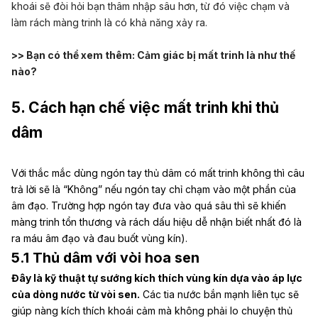
khoái sẽ đòi hỏi bạn thâm nhập sâu hơn, từ đó việc chạm và
làm rách màng trinh là có khả năng xảy ra.
>> Bạn có thể xem thêm:
Cảm giác bị mất trinh là như thế
nào?
5. Cách hạn chế việc mất trinh khi thủ
dâm
Với thắc mắc dùng ngón tay thủ dâm có mất trinh không thì câu
trả lời sẽ là “Không” nếu ngón tay chỉ chạm vào một phần của
âm đạo. Trường hợp ngón tay đưa vào quá sâu thì sẽ khiến
màng trinh tổn thương và rách dấu hiệu dễ nhận biết nhất đó là
ra máu âm đạo và đau buốt vùng kín).
5.1 Thủ dâm với vòi hoa sen
Đây là kỹ thuật tự sướng kích thích vùng kín dựa vào áp lực
của dòng nước từ vòi sen.
Các tia nước bắn mạnh liên tục sẽ
giúp nàng kích thích khoái cảm mà không phải lo chuyện thủ