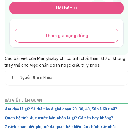
Hỏi bác sĩ
Tham gia cộng đồng
Các bài viết của MarryBaby chỉ có tính chất tham khảo, không
thay thế cho việc chẩn đoán hoặc điều trị y khoa.
Nguồn tham khảo
1. I can’t find my hymen. Did I lose it during masturbation?
https://www.plannedparenthood.org/learn/teens/ask-
BÀI VIẾT LIÊN QUAN
experts/i-cant-find-my-hymen-did-i-lose-it-during-
Âm đạo là gì? Sẽ thế nào ở giai đoạn 20, 30, 40, 50 và 60 tuổi?
masturbation
Quan hệ tình dục trước hôn nhân là gì? Có nên hay không?
Truy cập ngày 30/09/2022
7 cách nhận biết phụ nữ đã quan hệ nhiều lần chính xác nhất
2. Can a Doctor Tell if You’ve Been Masturbating?