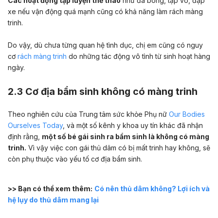
Các hoạt động tập luyện thể thao
như đá bóng, tập võ, đạp
xe nếu vận động quá mạnh cũng có khả năng làm rách màng
trinh.
Do vậy, dù chưa từng quan hệ tình dục, chị em cũng có nguy
cơ
rách màng trinh
do những tác động vô tình từ sinh hoạt hàng
ngày.
2.3 Cơ địa bẩm sinh không có màng trinh
Theo nghiên cứu của Trung tâm sức khỏe Phụ nữ
Our Bodies
Ourselves Today
, và một số kênh y khoa uy tín khác đã nhận
định rằng,
một số bé gái sinh ra bẩm sinh là không có màng
trinh.
Vì vậy việc con gái thủ dâm có bị mất trinh hay không, sẽ
còn phụ thuộc vào yếu tố cơ địa bẩm sinh.
>> Bạn có thể xem thêm:
Có nên thủ dâm không? Lợi ích và
hệ lụy do thủ dâm mang lại