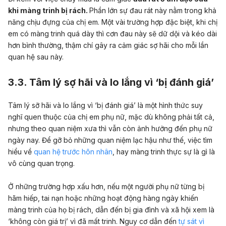
khi màng trinh bị rách.
Phần lớn sự đau rát này nằm trong khả
năng chịu đựng của chị em.
Một vài trường hợp đặc biệt, khi chị
em có màng trinh quá dày thì cơn đau này sẽ dữ dội và kéo dài
hơn bình thường, thậm chí gây ra cảm giác sợ hãi cho mỗi lần
quan hệ sau này.
3.3. Tâm lý sợ hãi và lo lắng vì ‘bị đánh giá’
Tâm lý sỡ hãi và lo lắng vì ‘bị đánh giá’ là một hình thức suy
nghĩ quen thuộc của chị em phụ nữ, mặc dù không phải tất cả,
nhưng theo quan niệm xưa thì vẫn còn ảnh hưởng đến phụ nữ
ngày nay. Để gỡ bỏ những quan niệm lạc hậu như thế, việc tìm
hiểu về
quan hệ trước hôn nhân
, hay màng trinh thực sự là gì là
vô cùng quan trọng.
Ở những trường hợp xấu hơn, nếu một người phụ nữ từng bị
hãm hiếp, tai nạn hoặc những hoạt động hàng ngày khiến
màng trinh của họ bị rách, dẫn đến bị gia đình và xã hội xem là
‘không còn giá trị’ vì đã mất trinh. Nguy cơ dẫn đến
tự sát vì