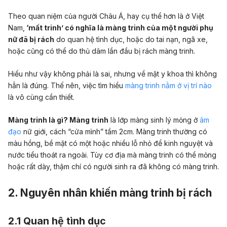
Theo quan niệm của người Châu Á, hay cụ thể hơn là ở Việt
Nam,
‘mất trinh’ có nghĩa là màng trinh của một người phụ
nữ đã bị rách
do quan hệ tình dục, hoặc do tai nạn, ngã xe,
hoặc cũng có thể do thủ dâm lần đầu bị rách màng trinh.
Hiểu như vậy không phải là sai, nhưng về mặt y khoa thì không
hẳn là đúng. Thế nên, việc tìm hiểu
màng trinh nằm ở vị trí nào
là vô cùng cần thiết.
Màng trinh là gì? Màng trinh
là lớp màng sinh lý mỏng ở
âm
đạo
nữ giới, cách “cửa mình” tầm 2cm. Màng trinh thường có
màu hồng, bề mặt có một hoặc nhiều lỗ nhỏ để kinh nguyệt và
nước tiểu thoát ra ngoài. Tùy cơ địa mà màng trinh có thể mỏng
hoặc rất dày, thậm chí có người sinh ra đã không có màng trinh.
2. Nguyên nhân khiến màng trinh bị rách
2.1 Quan hệ tình dục