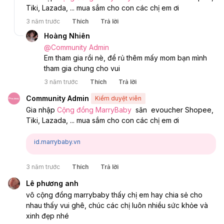
Tiki, Lazada, ... mua sắm cho con các chị em ơi
3 năm trước
Thích
Trả lời
Hoàng Nhiên
@
Community Admin
Em tham gia rồi nè, để rủ thêm mấy mom bạn mình 
tham gia chung cho vui
3 năm trước
Thích
Trả lời
Community Admin
Kiểm duyệt viên
Gia nhập 
Cộng đồng MarryBaby
  săn  evoucher Shopee, 
Tiki, Lazada, ... mua sắm cho con các chị em ơi
id.marrybaby.vn
3 năm trước
Thích
Trả lời
Lê phương anh
vô cộng đồng marrybaby thấy chị em hay chia sẻ cho 
nhau thấy vui ghê, chúc các chị luôn nhiều sức khỏe và 
xinh đẹp nhé