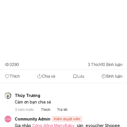
3290
3
Thích
10
Bình luận
Thích
Chia sẻ
Lưu
Bình luận
Thùy Trương
Cảm ơn bạn chia sẻ
3 năm trước
Thích
Trả lời
Community Admin
Kiểm duyệt viên
Gia nhập 
Cộng đồng MarryBaby
  săn  evoucher Shopee, 