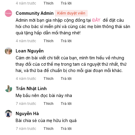
4 năm trước
Thích
Trả lời
Community Admin
Kiểm duyệt viên
Admin mời bạn gia nhập cộng đồng tại 
ĐÂY
  để đặt câu 
hỏi cho bác sĩ miễn phí và cùng các mẹ bỉm thông thái săn 
quà tặng hấp dẫn mối tháng nhé! 
4 năm trước
Thích
Trả lời
Loan Nguyễn
Cám ơn bài viết chi tiết của bạn, mình tìm hiểu về nhưng 
thay đổi của cơ thể mẹ trong tam cá nguyệt thứ nhất, thứ 
hai, và thứ ba để chuẩn bị cho mỗi giai đoạn mỗi khác.
4 năm trước
Thích
Trả lời
Trần Nhật Linh
Mẹ bầu nên đọc bài này nha
7 năm trước
Thích
Trả lời
Nguyễn Hà
Bài chia sẻ của mẹ hữu ích quá
7 năm trước
Thích
Trả lời