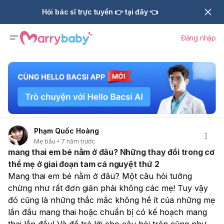
Hỏi bác sĩ trực tuyến 👉 tại đây 👈
Đăng nhập
Phạm Quốc Hoàng
Mẹ bầu
7 năm trước
mang thai em bé nằm ở đâu? Những thay đổi trong cơ
thể mẹ ở giai đoạn tam cá nguyệt thứ 2
Mang thai em bé nằm ở đâu? Một câu hỏi tưởng 
chừng như rất đơn giản phải không các mẹ! Tuy vậy 
đó cũng là những thắc mắc không hề ít của những mẹ 
lần đầu mang thai hoặc chuẩn bị có kế hoạch mang 
thai lần đầu! Và để trả lời cho câu hỏi trên cũng như 