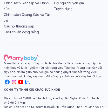
Chính sách Biên tập và Chỉnh
Đội ngũ chuyên gia
sửa
Tuyển dụng
Chính sách Quảng Cáo và Tài
trợ
Câu hỏi thường gặp
Tiêu chuẩn cộng đồng
MarryBaby là trang thông tin dành cho Mẹ và Bé, chuyên cung cấp các
kiến thức và kinh nghiệm hữu ích trong việc Thụ thai, Mang thai và Nuôi
dạy con. Nhằm giúp cho độc giả có những quyết định tốt trong việc
chăm sóc sức khỏe, xây dựng đời sống gia đình và nuôi dạy trẻ tốt hơn
CÔNG TY TNHH XIN CHÀO SỨC KHOẺ
Địa chỉ trụ sở: 15B/8 Lê Thánh Tôn, Phường Bến Nghé, Quận 1, Thành
phố Hồ Chí Minh.
Địa chỉ liên hệ: The Museum (CirCo), 28 Trần Quốc Thảo, Phường Võ Thị