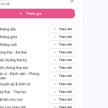
chủ đề
Tham gia
 tháng đầu
Theo dõi
 tháng giữa
Theo dõi
 tháng cuối
Theo dõi
ong thai - Đa thai
Theo dõi
iểu đường thai kỳ
Theo dõi
iến chứng thai sản
Theo dõi
ác sĩ - Bệnh viện - Phòng 
Theo dõi
hám
huyển dạ & Sinh nở
Theo dõi
ảy thai - Thai lưu
Theo dõi
ặt tên cho con
Theo dõi
ón con chào đời
Theo dõi