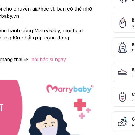
i cho chuyên gia/bác sĩ, bạn có thể nhờ 
baby.vn
B
6
ồng hành cùng MarryBaby, mọi hoạt 
hứng lớn nhất giúp cộng đồng 
B
5
ang thai =>  
hỏi bác sĩ ngay
B
5
C
4
C
4