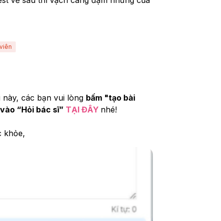
viên
i này, các bạn vui lòng 
bấm "tạo bài 
 vào “Hỏi bác sĩ” 
TẠI ĐÂY
nhé!
c khỏe,