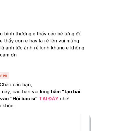
g bình thường e thấy các bé từng đó 
 e thấy con e hay la ré lên vui mừng 
y là ảnh tức ảnh ré kinh khủng e không 
e cảm ơn 
viên
Chào các bạn, 
i này, các bạn vui lòng 
bấm "tạo bài 
 vào “Hỏi bác sĩ” 
TẠI ĐÂY
nhé!
c khỏe,