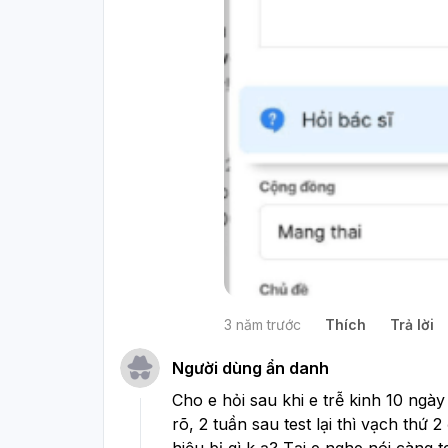
3 năm trước
Thích
Trả lời
Người dùng ẩn danh
Cho e hỏi sau khi e trễ kinh 10 ngày
rõ, 2 tuần sau test lại thì vạch thứ 2
hiệu bị gì k ạ? Tại e nghe nói càng 