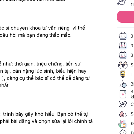
11
 sĩ chuyên khoa tư vấn riêng, vì thế 
 câu hỏi mà bạn đang thắc mắc.
3
3
3
như: thời gian, triệu chứng, tiền sử 
S
n tại, cân nặng lúc sinh, biểu hiện hay 
T
i… ), càng cụ thể bác sĩ có thể dễ dàng tư 
B
hất. 
B
k
C
i trình bày gây khó hiểu. Bạn có thể tự 
S
ải bài đăng và chọn sửa lại lỗi chính tả 
Đ
Đ