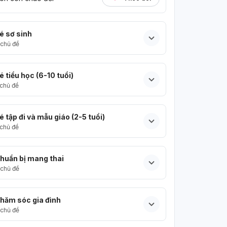
é sơ sinh
chủ đề
é tiểu học (6-10 tuổi)
chủ đề
é tập đi và mẫu giáo (2-5 tuổi)
chủ đề
huẩn bị mang thai
chủ đề
hăm sóc gia đình
chủ đề