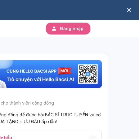
Đăng nhập
 cho thành viên cộng đồng
ộng đồng để được hỏi BÁC SĨ TRỰC TUYẾN và cơ
UÀ TẶNG + ƯU ĐÃI hấp dẫn!
ẹ bầu