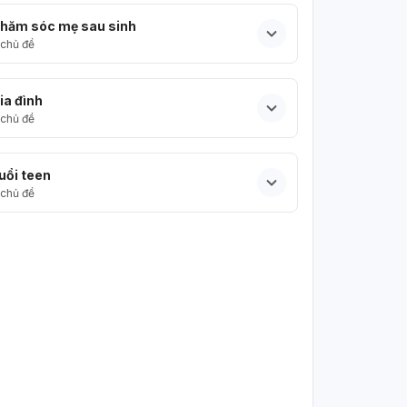
hăm sóc mẹ sau sinh
chủ đề
ia đình
chủ đề
uổi teen
chủ đề