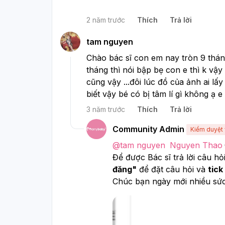
2 năm trước
Thích
Trả lời
tam nguyen
Chào bác sĩ con em nay tròn 9 thán
tháng thì nói bập bẹ con e thì k vậy
cũng vậy ...đôi lúc đồ của ảnh ai lấ
biết vậy bé có bị tâm lí gì không ạ 
3 năm trước
Thích
Trả lời
Community Admin
Kiểm duyệt 
@
tam nguyen
Nguyen Thao
Để được Bác sĩ trả lời câu hỏ
đăng"
 để đặt câu hỏi và 
tick
Chúc bạn ngày mới nhiều sứ