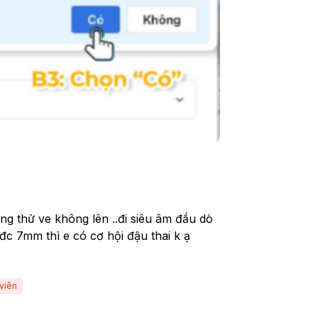
ng thử ve không lên ..đi siêu âm đầu dò 
e đc 7mm thì e có cơ hội đậu thai k ạ
viên