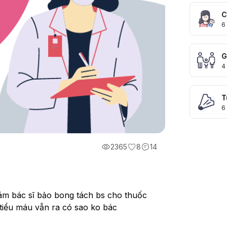
C
6
G
4
T
6
2365
8
14
ám bác sĩ bảo bong tách bs cho thuốc 
 tiểu máu vẫn ra có sao ko bác