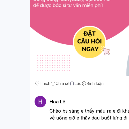
Thích
Chia sẻ
Lưu
Bình luận
Hoa Lê
Chào bs sáng e thấy máu ra e đi kh
về uống giờ e thấy dau buốt lưng đi