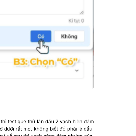
 thì test que thử lần đầu 2 vạch hiện đậm 
 ở dưới rất mờ, không biết đó phải là dấu 
test về sau thì vạch càng đậm nhưng của 