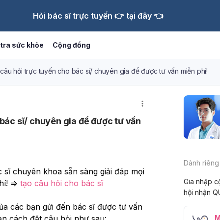
Hỏi bác sĩ trực tuyến 👉 tại đây 👈
tra sức khỏe
Cộng đồng
âu hỏi trực tuyến cho bác sĩ/ chuyên gia để được tư vấn miễn phí!
bác sĩ/ chuyên gia để được tư vấn
Dành riêng
sĩ chuyên khoa sẵn sàng giải đáp mọi 
Gia nhập c
í! => 
tạo câu hỏi cho bác sĩ
hội nhận Q
ủa các bạn gửi đến bác sĩ được tư vấn 
ạn cách đặt câu hỏi như sau:
M