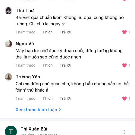
Thư Thư
Bài viết quá chuẩn luôn! Không hù dọa, cũng không ảo
tưởng. Ghi chú lại ngay ✅
1 năm trước
Thích
Trả lời
1
Ngọc Vũ
Mấy bạn trẻ nhớ đọc kỹ đoạn cuối, đừng tưởng không
thai là muốn sao cũng được nhen
1 năm trước
Thích
Trả lời
1
Trương Yến
Chị em đừng chủ quan nha, không bầu nhưng vẫn có thể
‘dính’ thứ khác á
1 năm trước
Thích
Trả lời
1
Xem thêm bình luận
Thị Xuân Bùi