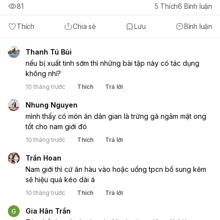
81
5
Thích
6
Bình luận
Thích
Chia sẻ
Lưu
Bình luận
Thanh Tú Bùi
nếu bị xuất tinh sớm thì những bài tập này có tác dụng
không nhỉ?
10 tháng trước
Thích
Trả lời
Nhung Nguyen
mình thấy có món ăn dân gian là trứng gà ngâm mật ong
tốt cho nam giới đó
10 tháng trước
Thích
Trả lời
Trần Hoan
Nam giới thì cứ ăn hàu vào hoặc uống tpcn bổ sung kẽm
sẽ hiệu quả kéo dài á
10 tháng trước
Thích
Trả lời
Gia Hân Trần