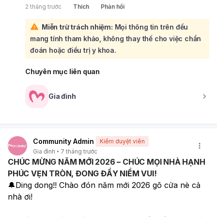
2 tháng trước
Thích
Phản hồi
Bạn nên đến gặp bác sĩ chuyên khoa Nam học hoặc Tiết
niệu để được thăm khám, xác định nguyên nhân chính
Miễn trừ trách nhiệm:
Mọi thông tin trên đều
xác và có phương pháp điều trị phù hợp, giúp cải thiện
mang tính tham khảo, không thay thế cho việc chẩn
chất lượng cuộc sống và quan hệ.
đoán hoặc điều trị y khoa.
Chuyên mục liên quan
Gia đình
Community Admin
Kiểm duyệt viên
Gia đình
7 tháng trước
CHÚC MỪNG NĂM MỚI 2026 – CHÚC MỌI NHÀ HẠNH
PHÚC VẸN TRÒN, ĐONG ĐẦY NIỀM VUI!
🔔Ding dong!! Chào đón năm mới 2026 gõ cửa nè cả 
nhà ơi!