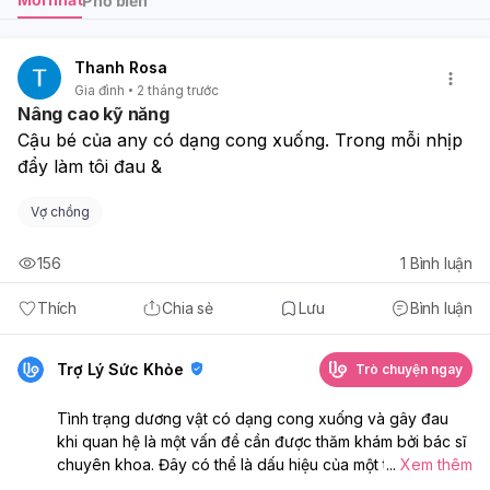
Phổ biến
Thanh Rosa
Gia đình
2 tháng trước
Nâng cao kỹ năng
Cậu bé của any có dạng cong xuống. Trong mỗi nhịp 
đẩy làm tôi đau &
Vợ chồng
156
1
Bình luận
Thích
Chia sẻ
Lưu
Bình luận
Trợ Lý Sức Khỏe
Trò chuyện ngay
Tình trạng dương vật có dạng cong xuống và gây đau
khi quan hệ là một vấn đề cần được thăm khám bởi bác sĩ
chuyên khoa. Đây có thể là dấu hiệu của một tình trạng y
...
Xem thêm
tế cần được chẩn đoán và điều trị kịp thời: