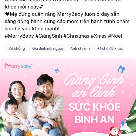
khỏe mỗi ngày💕
❤️Mẹ đừng quên rằng MarryBaby luôn ở đây sẵn 
sàng đồng hành cùng các mom trên hành trình chăm 
sóc bé yêu khỏe mạnh!
#MarryBaby #GiángSinh #Christmas #Xmas #Noel
Vợ chồng
Gia đình nội ngoại
Anh chị em
+
1 chủ đề khác