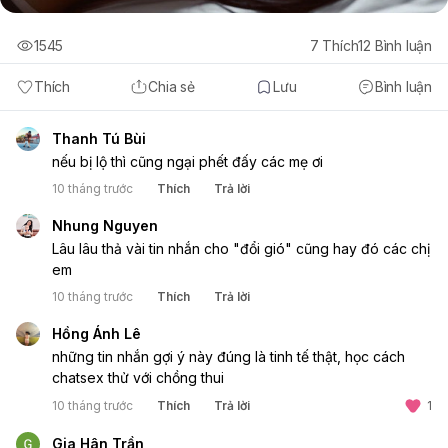
1545
7
Thích
12
Bình luận
Thích
Chia sẻ
Lưu
Bình luận
Thanh Tú Bùi
nếu bị lộ thì cũng ngại phết đấy các mẹ ơi
10 tháng trước
Thích
Trả lời
Nhung Nguyen
Lâu lâu thả vài tin nhắn cho "đổi gió" cũng hay đó các chị
em
10 tháng trước
Thích
Trả lời
Hồng Ánh Lê
những tin nhắn gợi ý này đúng là tinh tế thật, học cách
chatsex thử với chồng thui
10 tháng trước
Thích
Trả lời
1
Gia Hân Trần