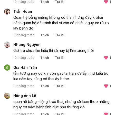
10 tháng trước
Thích
Trả lời
1
Trần Hoan
Quan hệ bằng miệng không có thai nhưng đây k phải
cách quan hệ để tránh thai vì vẫn có nhiều nguy cơ rủi ro
lây bệnh đó
10 tháng trước
Thích
Trả lời
Nhung Nguyen
Giới trẻ chưa tìm hiểu thì sẽ hay bị lầm tưởng thôi
10 tháng trước
Thích
Trả lời
1
Gia Hân Trần
tầm tường này có khi còn gây tai hại nữa ấy, như kiểu trc
kia nắm tay cũng có thai ấy hehe
10 tháng trước
Thích
Trả lời
1
Hồng Ánh Lê
quan hệ bằng miệng k có thai, nhưng sẽ kèm theo những
nguy cơ mắc bệnh tình dục như thường đó
10 tháng trước
Thích
Trả lời
1