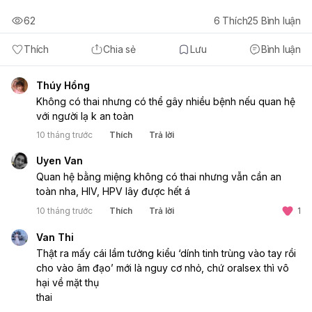
62
6
Thích
25
Bình luận
Thích
Chia sẻ
Lưu
Bình luận
Thúy Hồng
Không có thai nhưng có thể gây nhiều bệnh nếu quan hệ
với người lạ k an toàn
10 tháng trước
Thích
Trả lời
Uyen Van
Quan hệ bằng miệng không có thai nhưng vẫn cần an
toàn nha, HIV, HPV lây được hết á
10 tháng trước
Thích
Trả lời
1
Van Thi
Thật ra mấy cái lầm tưởng kiểu ‘dính tinh trùng vào tay rồi
cho vào âm đạo’ mới là nguy cơ nhỏ, chứ oralsex thì vô
hại về mặt thụ
thai