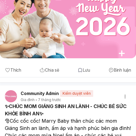
Thích
Chia sẻ
Lưu
Bình luận
Community Admin
Kiểm duyệt viên
Gia đình
7 tháng trước
✨CHÚC MOM GIÁNG SINH AN LÀNH - CHÚC BÉ SỨC
KHỎE BÌNH AN✨
🎅Cốc cốc cốc! Marry Baby thân chúc các mom 
Giáng Sinh an lành, ấm áp và hạnh phúc bên gia đình! 
Chúc các mom mùa Noel ấm áp - chúc các bé vui 