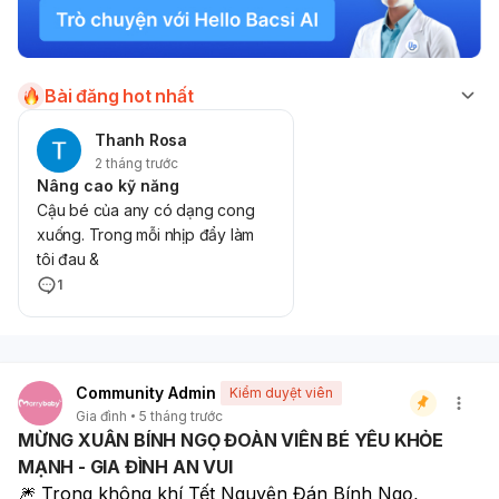
Bài đăng hot nhất
Thanh Rosa
2 tháng trước
Nâng cao kỹ năng
Cậu bé của any có dạng cong
xuống. Trong mỗi nhịp đẩy làm
tôi đau &
1
Community Admin
Kiểm duyệt viên
Gia đình
5 tháng trước
MỪNG XUÂN BÍNH NGỌ ĐOÀN VIÊN BÉ YÊU KHỎE
MẠNH - GIA ĐÌNH AN VUI
🎆 Trong không khí Tết Nguyên Đán Bính Ngọ, 