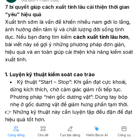
Gia đình
1 năm trước
7 bí quyết giúp cách xuất tinh lâu cải thiện thời gian
“yêu” hiệu quả
Xuất tinh sớm là vấn đề khiến nhiều nam giới lo lắng, 
ảnh hưởng đến tâm lý và chất lượng đời sống tình 
dục. Nếu bạn đang tìm kiếm 
cách xuất tinh lâu hơn
, 
bài viết này sẽ gợi ý những phương pháp đơn giản, 
hiệu quả và an toàn giúp cải thiện khả năng kiểm soát 
xuất tinh.
1. Luyện kỹ thuật kiểm soát cao trào
Kỹ thuật “Start – Stop”: Khi gần đạt cực khoái, 
dừng kích thích, chờ cảm giác giảm rồi tiếp tục.
Phương pháp “nén gốc dương vật”: Dùng tay bóp 
nhẹ ở gốc dương vật để giảm hưng phấn tạm thời.
👉 Những kỹ thuật này cần luyện tập đều đặn để đạt 
hiệu quả tốt hơn.
2. Chọn tư thế quan hệ phù hợp
Cộng đồng
Chủ đề
Tạo bài đăng
Hello Bacsi AI
Công cụ