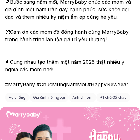
💕Bước sang năm mới, MarryBaby chúc các mom và 
gia đình một năm tràn đầy hạnh phúc, sức khỏe dồi 
dào và thêm nhiều kỷ niệm ấm áp cùng bé yêu. 
🥰Cảm ơn các mom đã đồng hành cùng MarryBaby 
trong hành trình lan tỏa giá trị yêu thương! 
🌟Cùng nhau tạo thêm một năm 2026 thật nhiều ý 
nghĩa các mom nhé! 
#MarryBaby #ChucMungNamMoi #HappyNewYear
Vợ chồng
Gia đình nội ngoại
Anh chị em
+
1 chủ đề khác