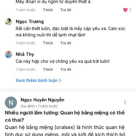
Mấy đoạn ví dụ ngôn từ duyên thiệt á
1 năm trước
Thích
Trả lời
1
Ngọc Trương
Rất cần thiết luôn, đặc biệt là mấy cặp yêu xa. Cảm xúc
mà không nuôi thì dễ lạnh nhạt lắm!
1 năm trước
Thích
Trả lời
Nhã Thy
Cái này hợp cho vợ chồng yêu xa quá trời luôn!
1 năm trước
Thích
Trả lời
Xem thêm bình luận
Ngọc Huyền Nguyễn
Gia đình
1 năm trước
Nhiều người lầm tưởng: Quan hệ bằng miệng có thể
có thai?
Quan hệ bằng miệng (oralsex) là hình thức quan hệ 
tình dục sử dụng miệng, môi và lưỡi để kích thích bộ 