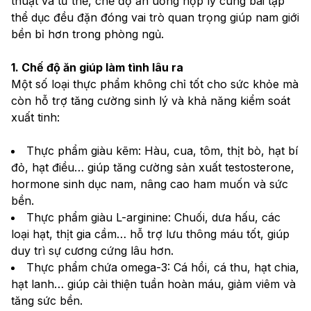
thuật và tư thế, chế độ ăn uống hợp lý cùng bài tập 
thể dục đều đặn đóng vai trò quan trọng giúp nam giới 
bền bỉ hơn trong phòng ngủ.
1. Chế độ ăn giúp làm tình lâu ra
Một số loại thực phẩm không chỉ tốt cho sức khỏe mà 
còn hỗ trợ tăng cường sinh lý và khả năng kiểm soát 
xuất tinh:
Thực phẩm giàu kẽm: Hàu, cua, tôm, thịt bò, hạt bí 
đỏ, hạt điều… giúp tăng cường sản xuất testosterone, 
hormone sinh dục nam, nâng cao ham muốn và sức 
bền.
Thực phẩm giàu L-arginine: Chuối, dưa hấu, các 
loại hạt, thịt gia cầm… hỗ trợ lưu thông máu tốt, giúp 
duy trì sự cương cứng lâu hơn.
Thực phẩm chứa omega-3: Cá hồi, cá thu, hạt chia, 
hạt lanh… giúp cải thiện tuần hoàn máu, giảm viêm và 
tăng sức bền.