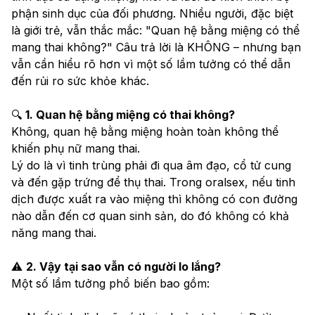
phận sinh dục của đối phương. Nhiều người, đặc biệt 
là giới trẻ, vẫn thắc mắc: "Quan hệ bằng miệng có thể 
mang thai không?" Câu trả lời là KHÔNG – nhưng bạn 
vẫn cần hiểu rõ hơn vì một số lầm tưởng có thể dẫn 
đến rủi ro sức khỏe khác.
🔍 
1. Quan hệ bằng miệng có thai không?
Không, quan hệ bằng miệng hoàn toàn không thể 
khiến phụ nữ mang thai.
Lý do là vì tinh trùng phải đi qua âm đạo, cổ tử cung 
và đến gặp trứng để thụ thai. Trong oralsex, nếu tinh 
dịch được xuất ra vào miệng thì không có con đường 
nào dẫn đến cơ quan sinh sản, do đó không có khả 
năng mang thai.
⚠️ 
2. Vậy tại sao vẫn có người lo lắng?
Một số lầm tưởng phổ biến bao gồm: