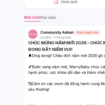
Hình ảnh
Mới nhất
Phổ biến
Community Admin
Kiểm duyệt viên
Gia đình
7 tháng trước
CHÚC MỪNG NĂM MỚI 2026 – CHÚC MO
ĐONG ĐẦY NIỀM VUI!
🔔Ding dong!! Chào đón năm mới 2026 gõ cử
💕Bước sang năm mới, MarryBaby chúc các 
hạnh phúc, sức khỏe dồi dào và thêm nhiề
🥰Cảm ơn các mom đã đồng hành cùng MarryB
yêu thương! 