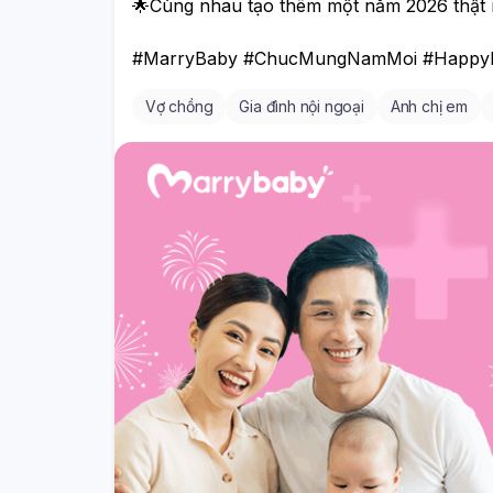
🌟Cùng nhau tạo thêm một năm 2026 thật n
#MarryBaby #ChucMungNamMoi #Happy
Vợ chồng
Gia đình nội ngoại
Anh chị em