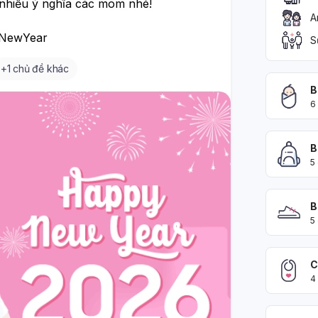
hiều ý nghĩa các mom nhé! 
A
NewYear
S
+
1 chủ đề khác
B
6
B
5
B
5
C
4