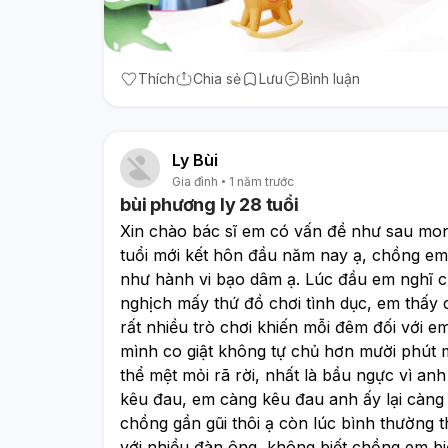
Thích
Chia sẻ
Lưu
Bình luận
Ly Bùi
Gia đình
1 năm trước
bùi phương ly 28 tuổi
Xin chào bác sĩ em có vấn đề như sau mon
tuổi mới kết hôn đầu năm nay ạ, chồng em 
như hành vi bạo dâm ạ. Lúc đầu em nghĩ ch
nghịch mấy thứ đồ chơi tình dục, em thấy 
rất nhiều trò chơi khiến mỗi đêm đối với e
mình co giật không tự chủ hơn mười phút m
thể mệt mỏi rã rời, nhất là bầu ngực vì a
kêu đau, em càng kêu đau anh ấy lại càng t
chồng gần gũi thôi ạ còn lúc bình thường 
với nhiều đàn ông, không biết chồng em bi