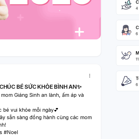
C
4
C
6
M
11
T
6
CHÚC BÉ SỨC KHỎE BÌNH AN✨
 mom Giáng Sinh an lành, ấm áp và 
bé vui khỏe mỗi ngày💕
ây sẵn sàng đồng hành cùng các mom 
nh!
s #Noel