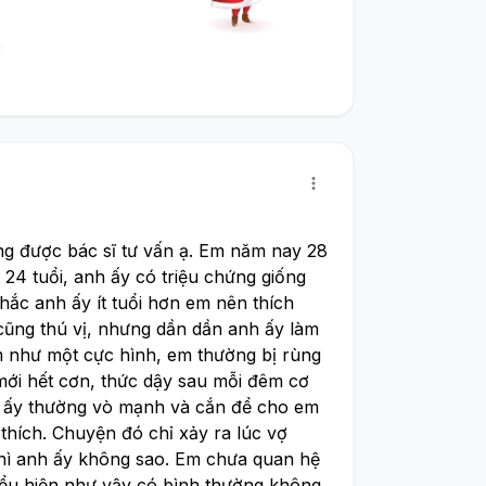
g được bác sĩ tư vấn ạ. Em năm nay 28 
24 tuổi, anh ấy có triệu chứng giống 
ắc anh ấy ít tuổi hơn em nên thích 
cũng thú vị, nhưng dần dần anh ấy làm 
m như một cực hình, em thường bị rùng 
ới hết cơn, thức dậy sau mỗi đêm cơ 
nh ấy thường vò mạnh và cắn để cho em 
hích. Chuyện đó chỉ xảy ra lúc vợ 
thì anh ấy không sao. Em chưa quan hệ 
ểu hiện như vậy có bình thường không 