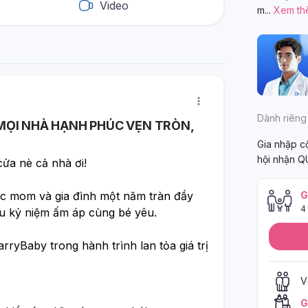
Video
m
...
Xem th
Dành riêng
̣I NHÀ HẠNH PHÚC VẸN TRÒN,
Gia nhập 
hội nhận Q
a nè cả nhà ơi!
mom và gia đình một năm tràn đầy 
G
4
u kỷ niệm ấm áp cùng bé yêu. 
aby trong hành trình lan tỏa giá trị 
V
G