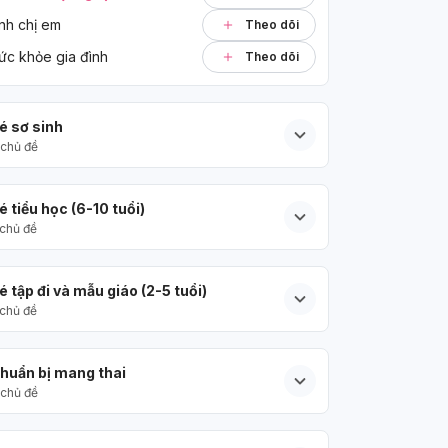
nh chị em
Theo dõi
ức khỏe gia đình
Theo dõi
é sơ sinh
chủ đề
é tiểu học (6-10 tuổi)
chủ đề
é tập đi và mẫu giáo (2-5 tuổi)
chủ đề
huẩn bị mang thai
chủ đề