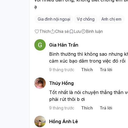
ạ 
Gia đình nội ngoại
Vợ chồng
Anh chị em
Thích
Chia sẻ
Lưu
Bình luận
Gia Hân Trần
Bình thường thì không sao nhưng khi
cảm xúc bạo dâm trong việc đó rồi
9 tháng trước
Thích
Trả lời
Thúy Hồng
Tốt nhất là nói chuyện thẳng thắn v
phải rút thôi b ơi
9 tháng trước
Thích
Trả lời
Hồng Ánh Lê