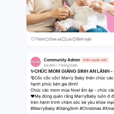
Thích
Chia sẻ
Lưu
Bình luận
Community Admin
Kiểm duyệt viên
Gia đình
7 tháng trước
✨CHÚC MOM GIÁNG SINH AN LÀNH - 
🎅Cốc cốc cốc! Marry Baby thân chúc các
hạnh phúc bên gia đình! 
Chúc các mom mùa Noel ấm áp - chúc các 
❤️Mẹ đừng quên rằng MarryBaby luôn ở đ
trên hành trình chăm sóc bé yêu khỏe mạ
#MarryBaby #GiángSinh #Christmas #Xma