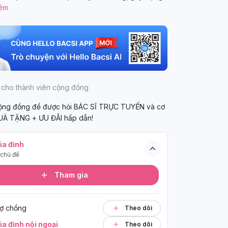
êm
 cho thành viên cộng đồng
cộng đồng để được hỏi BÁC SĨ TRỰC TUYẾN và cơ
UÀ TẶNG + ƯU ĐÃI hấp dẫn!
ia đình
chủ đề
Tham gia
ợ chồng
Theo dõi
ia đình nội ngoại
Theo dõi