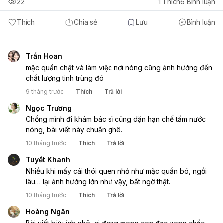
22
1
Thích
6
Bình luận
Thích
Chia sẻ
Lưu
Bình luận
Trần Hoan
mặc quần chật và làm việc nơi nóng cũng ảnh hưởng đến 
chất lượng tinh trùng đó 
9 tháng trước
Thích
Trả lời
Ngọc Trương
Chồng mình đi khám bác sĩ cũng dặn hạn chế tắm nước 
nóng, bài viết này chuẩn ghê.
10 tháng trước
Thích
Trả lời
Tuyết Khanh
Nhiều khi mấy cái thói quen nhỏ như mặc quần bó, ngồi 
lâu… lại ảnh hưởng lớn như vậy, bất ngờ thật.
10 tháng trước
Thích
Trả lời
Hoàng Ngân
Bài viết hữu ích ghê, ai đang mong con đọc xong chắc 