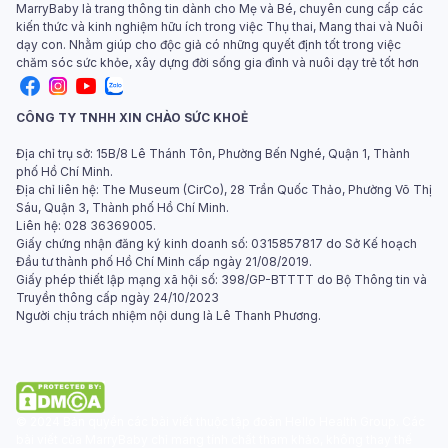
MarryBaby là trang thông tin dành cho Mẹ và Bé, chuyên cung cấp các
kiến thức và kinh nghiệm hữu ích trong việc Thụ thai, Mang thai và Nuôi
dạy con. Nhằm giúp cho độc giả có những quyết định tốt trong việc
chăm sóc sức khỏe, xây dựng đời sống gia đình và nuôi dạy trẻ tốt hơn
CÔNG TY TNHH XIN CHÀO SỨC KHOẺ
Địa chỉ trụ sở: 15B/8 Lê Thánh Tôn, Phường Bến Nghé, Quận 1, Thành
phố Hồ Chí Minh.
Địa chỉ liên hệ: The Museum (CirCo), 28 Trần Quốc Thảo, Phường Võ Thị
Sáu, Quận 3, Thành phố Hồ Chí Minh.
Liên hệ: 028 36369005.
Giấy chứng nhận đăng ký kinh doanh số: 0315857817 do Sở Kế hoạch
Đầu tư thành phố Hồ Chí Minh cấp ngày 21/08/2019.
Giấy phép thiết lập mạng xã hội số: 398/GP-BTTTT do Bộ Thông tin và
Truyền thông cấp ngày 24/10/2023
Người chịu trách nhiệm nội dung là Lê Thanh Phương.
© 2024 Bản quyền các bài viết thuộc tập đoàn Hello Health Group. Các
bài viết của MarryBaby chỉ mang tính chất tham khảo, không thay thế