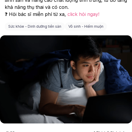
khả năng thụ thai và có con. 
❓ Hỏi bác sĩ miễn phí từ xa, 
click hỏi ngay! 
Sức khỏe - Dinh dưỡng tiền sản
Vô sinh - Hiếm muộn