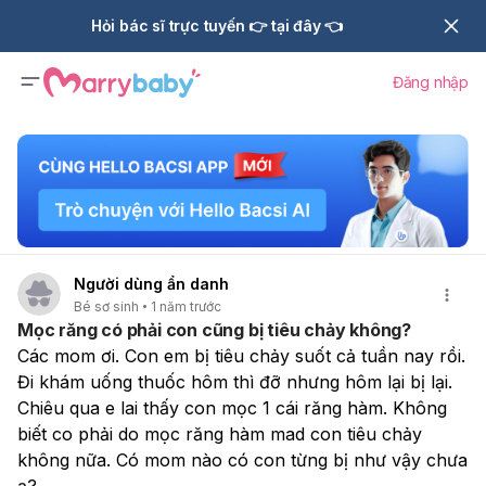
Hỏi bác sĩ trực tuyến 👉 tại đây 👈
Đăng nhập
Người dùng ẩn danh
Bé sơ sinh
1 năm trước
Mọc răng có phải con cũng bị tiêu chảy không?
Các mom ơi. Con em bị tiêu chảy suốt cả tuần nay rồi. 
Đi khám uống thuốc hôm thì đỡ nhưng hôm lại bị lại. 
Chiêu qua e lai thấy con mọc 1 cái răng hàm. Không 
biết co phải do mọc răng hàm mad con tiêu chảy 
không nữa. Có mom nào có con từng bị như vậy chưa 
ạ? 