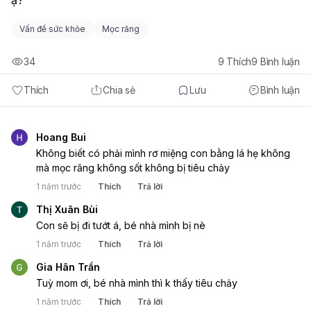
Vấn đề sức khỏe
Mọc răng
34
9
Thích
9
Bình luận
Thích
Chia sẻ
Lưu
Bình luận
Hoang Bui
Không biết có phải mình rơ miệng con bằng lá hẹ không 
mà mọc răng không sốt không bị tiêu chảy 
1 năm trước
Thích
Trả lời
Thị Xuân Bùi
Con sẽ bị đi tướt á, bé nhà mình bị nè 
1 năm trước
Thích
Trả lời
Gia Hân Trần
Tuỳ mom ơi, bé nhà mình thì k thấy tiêu chảy 
1 năm trước
Thích
Trả lời