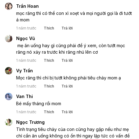
Trần Hoan
mọc răng thì có thể con xì xoẹt và mọi người gọi là đi tướt 
á mom 
1 năm trước
Thích
Trả lời
Ngọc Vũ
 mẹ ăn uống hay gì cũng phải để ý xem, còn tướt mọc 
răng nó xảy ra trước khi răng nhú lên cơ
1 năm trước
Thích
Trả lời
Vy Trần
Mọc răng thì chỉ bị tướt không phải tiêu chảy mom ạ
1 năm trước
Thích
Trả lời
Van Thi
Bé mấy tháng rồi mom
1 năm trước
Thích
Trả lời
Ngọc Trương
Tình trạng tiêu chảy của con cũng hay gặp nếu như mẹ 
chỉ cần ăn uống không có ổn thì ngay lập tức có vấn đề 