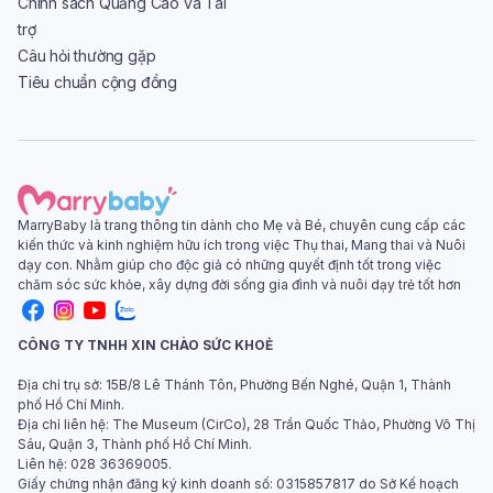
Chính sách Quảng Cáo và Tài
trợ
Câu hỏi thường gặp
Tiêu chuẩn cộng đồng
MarryBaby là trang thông tin dành cho Mẹ và Bé, chuyên cung cấp các
kiến thức và kinh nghiệm hữu ích trong việc Thụ thai, Mang thai và Nuôi
dạy con. Nhằm giúp cho độc giả có những quyết định tốt trong việc
chăm sóc sức khỏe, xây dựng đời sống gia đình và nuôi dạy trẻ tốt hơn
CÔNG TY TNHH XIN CHÀO SỨC KHOẺ
Địa chỉ trụ sở: 15B/8 Lê Thánh Tôn, Phường Bến Nghé, Quận 1, Thành
phố Hồ Chí Minh.
Địa chỉ liên hệ: The Museum (CirCo), 28 Trần Quốc Thảo, Phường Võ Thị
Sáu, Quận 3, Thành phố Hồ Chí Minh.
Liên hệ: 028 36369005.
Giấy chứng nhận đăng ký kinh doanh số: 0315857817 do Sở Kế hoạch