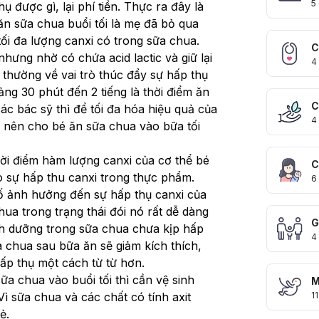
5
 được gì, lại phí tiền. Thực ra đây là 
ăn sữa chua buổi tối là mẹ đã bỏ qua 
ối đa lượng canxi có trong sữa chua.

C
ưng nhờ có chứa acid lactic và giữ lại 
4
thường về vai trò thúc đẩy sự hấp thụ 
ảng 30 phút đến 2 tiếng là thời điểm ăn 
C
ác bác sỹ thì để tối đa hóa hiệu quả của 
4
ẹ nên cho bé ăn sữa chua vào bữa tối 
hời điểm hàm lượng canxi của cơ thể bé 
C
o sự hấp thu canxi trong thực phẩm. 
6
ố ảnh hưởng đến sự hấp thụ canxi của 
hua trong trạng thái đói nó rất dễ dàng 
G
nh dưỡng trong sữa chua chưa kịp hấp 
4
ữa chua sau bữa ăn sẽ giảm kích thích, 
p thụ một cách từ từ hơn.

a chua vào buổi tối thì cần vệ sinh 
M
 sữa chua và các chất có tính axit 
11
ẻ.