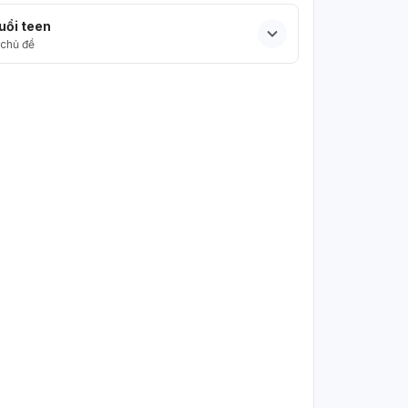
uổi teen
chủ đề