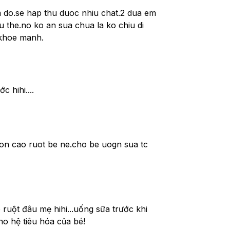
m do.se hap thu duoc nhiu chat.2 dua em 
 the.no ko an sua chua la ko chiu di 
 khoe manh.
 hihi....
on cao ruot be ne.cho be uogn sua tc 
ruột đâu mẹ hihi...uống sữa trước khi 
o hệ tiêu hóa của bé!