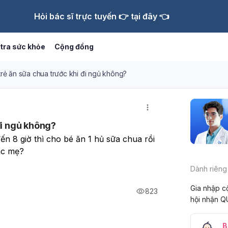
Hỏi bác sĩ trực tuyến 👉 tại đây 👈
tra sức khỏe
Cộng đồng
rẻ ăn sữa chua trước khi đi ngủ không?
đi ngủ không?
ến 8 giờ thì cho bé ăn 1 hủ sữa chua rồi 
ác mẹ?
Dành riêng
Gia nhập c
823
hội nhận Q
B