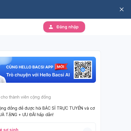
Đăng nhập
 cho thành viên cộng đồng
ộng đồng để được hỏi BÁC SĨ TRỰC TUYẾN và cơ
UÀ TẶNG + ƯU ĐÃI hấp dẫn!
é sơ sinh