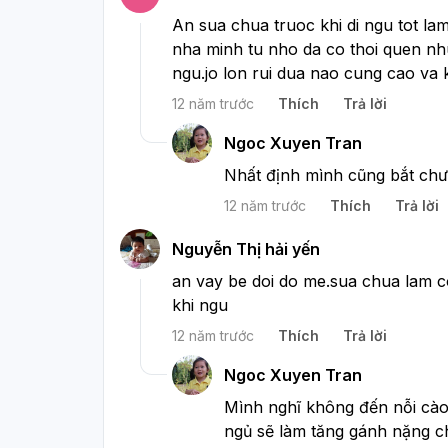
An sua chua truoc khi di ngu tot la
nha minh tu nho da co thoi quen nhu
ngu.jo lon rui dua nao cung cao va
12 năm trước
Thích
Trả lời
Ngoc Xuyen Tran
Nhất định mình cũng bắt chước
12 năm trước
Thích
Trả lời
Nguyễn Thị hải yến
an vay be doi do me.sua chua lam c
khi ngu
12 năm trước
Thích
Trả lời
Ngoc Xuyen Tran
Mình nghĩ không đến nỗi cào 
ngủ sẽ làm tăng gánh nặng ch