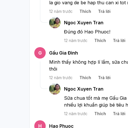
la gio vang de be hap thu can xi tot
12 năm trước
Thích
Trả lời
Ngoc Xuyen Tran
Đúng đó Hao Phuoc!
12 năm trước
Thích
Trả lời
G
Gấu Gia Đình
Mình thấy không hợp lí lắm, sữa ch
thôi
12 năm trước
Thích
Trả lời
Ngoc Xuyen Tran
Sữa chua tốt mà mẹ Gấu Gia 
nhiều lợi khuẩn giúp bé tiêu 
12 năm trước
Thích
Trả lời
H
Hao Phuoc