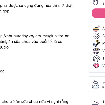
6
 phải được sử dụng đúng nữa thì mới thật 
g góp!
Ă
ttp://phunutoday.vn/lam-me/giup-tre-an-
G
l, ăn sữa chua vào buổi tối là có 
M
 20gio
V
T
V
ọc!
B
5
cho trẻ ăn sữa chua nữa vì nghĩ rằng 
B