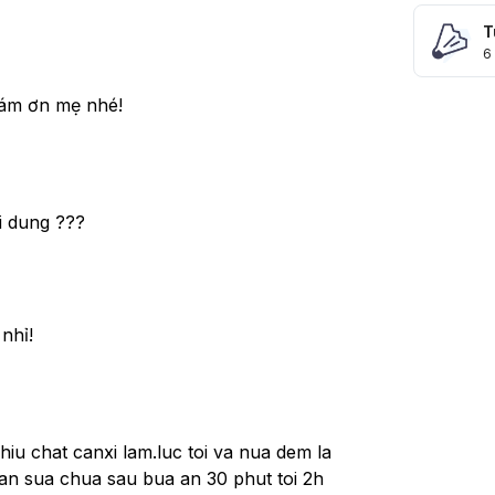
T
6
Cám ơn mẹ nhé!
ai dung ???
nhỉ!
iu chat canxi lam.luc toi va nua dem la 
.an sua chua sau bua an 30 phut toi 2h 