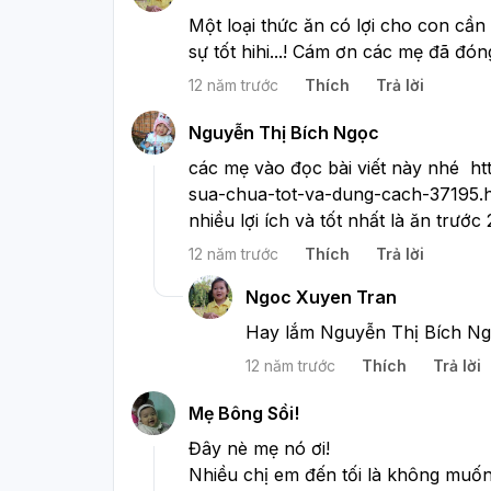
Một loại thức ăn có lợi cho con cần
sự tốt hihi...! Cám ơn các mẹ đã đón
12 năm trước
Thích
Trả lời
Nguyễn Thị Bích Ngọc
các mẹ vào đọc bài viết này nhé  h
sua-chua-tot-va-dung-cach-37195.htm
nhiều lợi ích và tốt nhất là ăn trước
12 năm trước
Thích
Trả lời
Ngoc Xuyen Tran
Hay lắm Nguyễn Thị Bích Ng
12 năm trước
Thích
Trả lời
Mẹ Bông Sồi!
Đây nè mẹ nó ơi!

Nhiều chị em đến tối là không muốn 