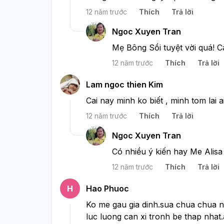
12 năm trước
Thích
Trả lời
Ngoc Xuyen Tran
Mẹ Bông Sồi tuyệt vời quá! 
12 năm trước
Thích
Trả lời
Lam ngoc thien Kim
Cai nay minh ko biết , minh tom lai 
12 năm trước
Thích
Trả lời
Ngoc Xuyen Tran
Có nhiều ý kiến hay Me Alisa 
12 năm trước
Thích
Trả lời
H
Hao Phuoc
Ko me gau gia dinh.sua chua chua nh
luc luong can xi tronh be thap nhat