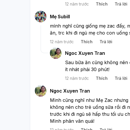
12 năm trước
Thích
Trả lời
Mẹ Subill
mình nghĩ cũng giống mẹ zac đấy, m
ăn, trc khi đi ngủ mẹ cho con uống s
12 năm trước
Thích
Trả lời
Ngoc Xuyen Tran
Sau bữa ăn cũng không nên 
ít nhát phải 30 phút!
12 năm trước
Thích
Trả lời
Ngoc Xuyen Tran
Mình cũng nghĩ như Mẹ Zac nhưng mìn
không nên cho trẻ uống sữa rồi đi n
trước khi đi ngủ sẽ hấp thu tối ưu c
Mình phân vân quá!
12 năm trước
Thích
Trả lời