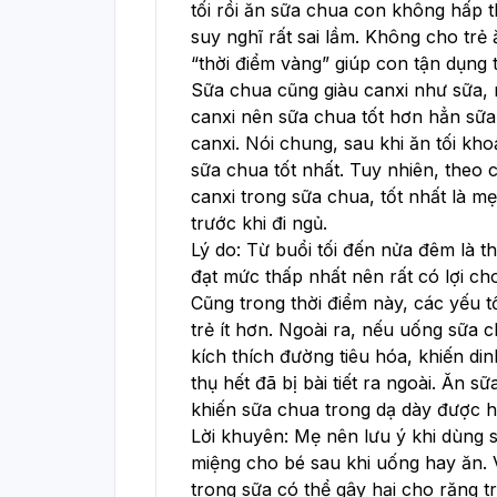
tối rồi ăn sữa chua con không hấp thụ
suy nghĩ rất sai lầm. Không cho trẻ 
“thời điểm vàng” giúp con tận dụng t
Sữa chua cũng giàu canxi như sữa, nh
canxi nên sữa chua tốt hơn hẳn sữa 
canxi. Nói chung, sau khi ăn tối kho
sữa chua tốt nhất. Tuy nhiên, theo c
canxi trong sữa chua, tốt nhất là m
trước khi đi ngủ.

Lý do: Từ buổi tối đến nửa đêm là t
đạt mức thấp nhất nên rất có lợi ch
Cũng trong thời điểm này, các yếu t
trẻ ít hơn. Ngoài ra, nếu uống sữa c
kích thích đường tiêu hóa, khiến di
thụ hết đã bị bài tiết ra ngoài. Ăn s
khiến sữa chua trong dạ dày được hấ
Lời khuyên: Mẹ nên lưu ý khi dùng sữ
miệng cho bé sau khi uống hay ăn. Vì
trong sữa có thể gây hại cho răng tr