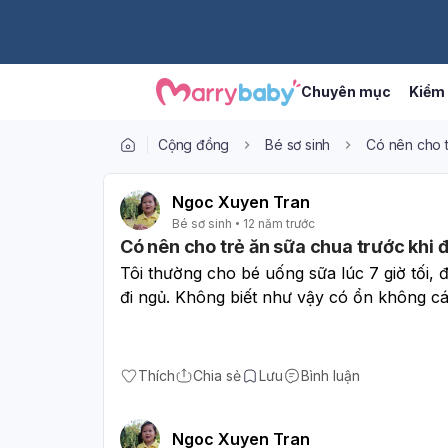
Chuyên mục
Kiểm 
Cộng đồng
Bé sơ sinh
Có nên cho t
Ngoc Xuyen Tran
Bé sơ sinh
12 năm trước
Có nên cho trẻ ăn sữa chua trước khi 
Tôi thường cho bé uống sữa lúc 7 giờ tối, đ
đi ngủ. Không biết như vậy có ổn không c
Thích
Chia sẻ
Lưu
Bình luận
Ngoc Xuyen Tran