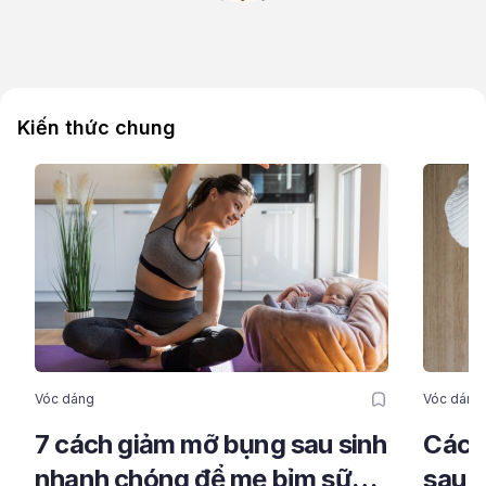
Kiến thức chung
Vóc dáng
Vóc dáng
7 cách giảm mỡ bụng sau sinh
Cách
nhanh chóng để mẹ bỉm sữa
sau s