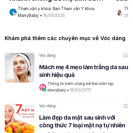
lấy lại vóc dáng
Tham vấn y khoa: Ban Tham vấn Y khoa 
Tham
MarryBaby
 • 
16/06/2025
26/
Khám phá thêm các chuyên mục về Vóc dáng
Vóc dáng
Mách mẹ 4 mẹo làm trắng da sau
sinh hiệu quả
Thông tin kiểm chứng bởi Ban biên tập 
16/03/2017
MarryBaby
 • 
Vóc dáng
Làm đẹp da mặt sau sinh với
công thức 7 loại mặt nạ tự nhiên