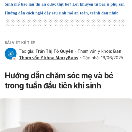
Sinh mổ bao lâu thì ăn được thịt bò? Lời khuyên từ bác sĩ phụ sản
Hướng dẫn cách ngồi dậy sau sinh mổ an toàn, tránh đau nhức
BÀI VIẾT KẾ TIẾP
Tác giả:
Trần Thị Tố Quyên
Tham vấn y khoa:
Ban
Tham vấn Y khoa MarryBaby
Cập nhật 16/06/2025
Hướng dẫn chăm sóc mẹ và bé
trong tuần đầu tiên khi sinh