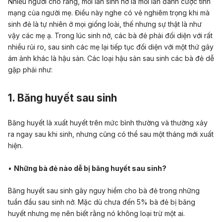
Nhiều người cho rằng, mỗi lần sinh nở là mỗi lần đánh cược tính
mạng của người mẹ. Điều này nghe có vẻ nghiêm trọng khi mà
sinh đẻ là tự nhiên ở mọi giống loài, thế nhưng sự thật là như
vậy các mẹ ạ. Trong lúc sinh nở, các bà đẻ phải đối diện với rất
nhiều rủi ro, sau sinh các mẹ lại tiếp tục đối diện với một thứ gây
ám ảnh khác là hậu sản. Các loại hậu sản sau sinh các bà đẻ dễ
gặp phải như:
1. Băng huyết sau sinh
Băng huyết
là xuất huyết trên mức bình thường và thường xảy
ra ngay sau khi sinh, nhưng cũng có thể sau một tháng mới xuất
hiện.
•
Những bà đẻ nào dễ bị băng huyết sau sinh?
Băng huyết sau sinh gây nguy hiểm cho bà đẻ trong những
tuần đầu sau sinh nở. Mặc dù chưa đến 5% bà đẻ bị băng
huyết nhưng mẹ nên biết rằng nó không loại trừ một ai.