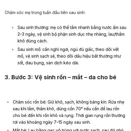
Chăm sóc mẹ trong tuần đầu tiên sau sinh:
Sau sinh thường: mẹ có thể tắm nhanh bằng nước ấm sau
2–3 ngày, vệ sinh bộ phận sinh dục nhẹ nhàng, lau/thấm
khô đúng cách.
Sau
sinh mổ
: cần nghỉ ngơi, ngủ đủ giấc, theo dõi vết
mổ, vệ sinh sạch sẽ, theo dõi dấu hiệu bất thường như
sốt, đau bụng,
sản dịch
kéo dài.
3. Bước 3: Vệ sinh rốn – mắt – da cho bé
Chăm sóc rốn bé
: Giữ khô, sạch, không băng kín. Rửa nhẹ
sau khi tắm, thấm khô, dùng cồn 70° nếu cần để lau rốn
cho bé đến khi rốn khô và rụng. Thời gian rụng rốn thường
rơi vào khoảng ngày 7–15 ngày sau sinh.
Mắt bé: Lau bằng gạc vô trùng với nước sạch, sau đó nhỏ