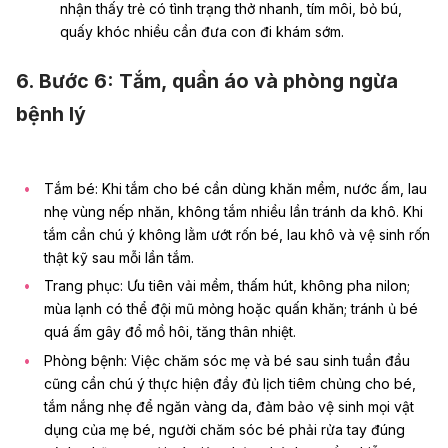
nhận thấy trẻ có tình trạng thở nhanh, tím môi, bỏ bú,
quấy khóc nhiều cần đưa con đi khám sớm.
6. Bước 6: Tắm, quần áo và phòng ngừa
bệnh lý
Tắm bé: Khi tắm cho bé cần dùng khăn mềm, nước ấm, lau
nhẹ vùng nếp nhăn, không tắm nhiều lần tránh da khô. Khi
tắm cần chú ý không lằm ướt rốn bé, lau khô và vệ sinh rốn
thật kỹ sau mỗi lần tắm.
Trang phục: Ưu tiên vải mềm, thấm hút, không pha nilon;
mùa lạnh có thể đội mũ mỏng hoặc quấn khăn; tránh ủ bé
quá ấm gây đổ mồ hôi, tăng thân nhiệt.
Phòng bệnh: Việc chăm sóc mẹ và bé sau sinh tuần đầu
cũng cần chú ý thực hiện đầy đủ
lịch tiêm chủng cho bé
,
tắm nắng nhẹ để ngăn vàng da, đảm bảo vệ sinh mọi vật
dụng của mẹ bé, người chăm sóc bé phải rửa tay đúng