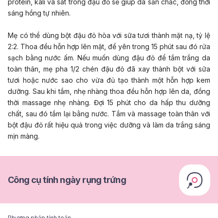
protein, kali và sắt trong đậu đỏ sẽ giúp da săn chắc, đồng thời
sáng hồng tự nhiên.
Mẹ có thể dùng bột đậu đỏ hòa với sữa tươi thành mặt nạ, tỷ lệ
2:2. Thoa đều hỗn hợp lên mặt, để yên trong 15 phút sau đó rửa
sạch bằng nước ấm. Nếu muốn dùng đậu đỏ để tắm trắng da
toàn thân, mẹ pha 1/2 chén đậu đỏ đã xay thành bột với sữa
tươi hoặc nước sao cho vừa đủ tạo thành một hỗn hợp kem
dưỡng. Sau khi tắm, nhẹ nhàng thoa đều hỗn hợp lên da, đồng
thời massage nhẹ nhàng. Đợi 15 phút cho da hấp thu dưỡng
chất, sau đó tắm lại bằng nước. Tắm và massage toàn thân với
bột đậu đỏ rất hiệu quả trong việc dưỡng và làm da trắng sáng
mịn màng.
Công cụ tính ngày rụng trứng
Phương pháp tính toán