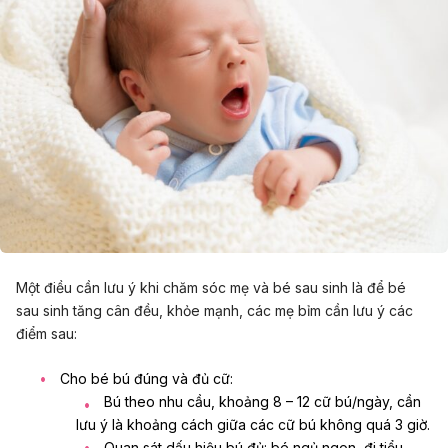
Một điều cần lưu ý khi chăm sóc mẹ và bé sau sinh là để bé
sau sinh tăng cân đều, khỏe mạnh, các mẹ bỉm cần lưu ý các
điểm sau:
Cho bé bú đúng và đủ cữ:
Bú theo nhu cầu, khoảng 8 – 12 cữ bú/ngày, cần
lưu ý là khoảng cách giữa các cữ bú không quá 3 giờ.
Quan sát dấu hiệu bú đủ: bé ngủ ngon, đi tiểu