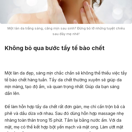
Một làn da trắng sáng, căng mịn sau sinh? Đừng bỏ lỡ những tuyệt chiêu
sau đây mẹ nhé!
Không bỏ qua bước tẩy tế bào chết
Một làn da đẹp, sáng mịn chắc chắn sẽ không thể thiếu việc tẩy
tế bào chết hàng tuần. Tẩy da chết thường xuyên sẽ giúp da
mịn màng, tạo độ ẩm, và quan trọng nhất: Giúp da bạn sáng
dần lên.
Để làm hỗn hợp tẩy da chết rất đơn giản, mẹ chỉ cần trộn bã cà
phê và dầu dừa với nhau. Sau đó dùng hỗn hợp massage nhẹ
nhàng toàn thân trong 15 phút. Tắm lại bằng nước ấm. Với da
mặt, mẹ có thể kết hợp bột yến mạch và mật ong. Làm ướt mặt