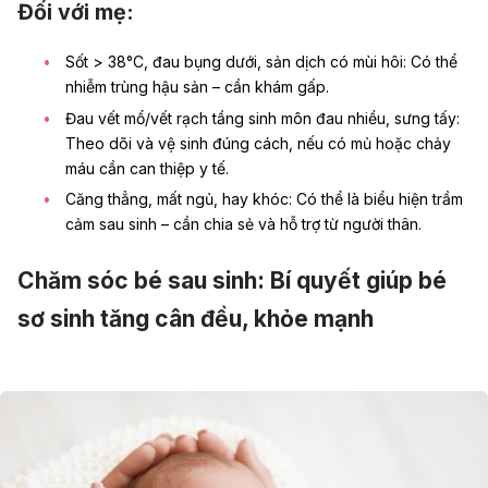
Đối với mẹ:
Sốt > 38°C, đau bụng dưới, sản dịch có mùi hôi: Có thể
nhiễm trùng hậu sản – cần khám gấp.
Đau vết mổ
/vết rạch tầng sinh môn đau nhiều, sưng tấy:
Theo dõi và vệ sinh đúng cách, nếu có mủ hoặc chảy
máu cần can thiệp y tế.
Căng thẳng, mất ngủ, hay khóc: Có thể là biểu hiện
trầm
cảm sau sinh
– cần chia sẻ và hỗ trợ từ người thân.
Chăm sóc bé sau sinh: Bí quyết giúp bé
sơ sinh tăng cân đều, khỏe mạnh