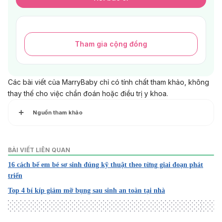
Tham gia cộng đồng
Các bài viết của MarryBaby chỉ có tính chất tham khảo, không
thay thế cho việc chẩn đoán hoặc điều trị y khoa.
Nguồn tham khảo
11 POSTNATAL CARE OF THE MOTHER AND NEWBORN.
BÀI VIẾT LIÊN QUAN
https://www.ncbi.nlm.nih.gov/books/NBK304191/
Ngày truy
16 cách bế em bé sơ sinh đúng kỹ thuật theo từng giai đoạn phát
cập 08/6/2025
triển
Postnatal Care for Mothers and Newborns
Top 4 bí kíp giảm mỡ bụng sau sinh an toàn tại nhà
https://www.who.int/docs/default-source/mca-
documents/nbh/brief-postnatal-care-for-mothers-and-