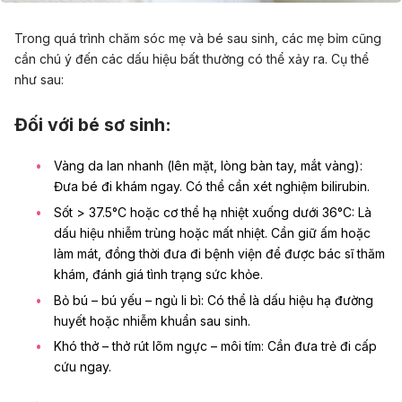
Trong quá trình chăm sóc mẹ và bé sau sinh, các mẹ bỉm cũng
cần chú ý đến các dấu hiệu bất thường có thể xảy ra. Cụ thể
như sau:
Đối với bé sơ sinh:
Vàng da lan nhanh
(lên mặt, lòng bàn tay, mắt vàng):
Đưa bé đi khám ngay. Có thể cần xét nghiệm bilirubin.
Sốt > 37.5°C hoặc cơ thể hạ nhiệt xuống dưới 36°C: Là
dấu hiệu nhiễm trùng hoặc mất nhiệt. Cần giữ ấm hoặc
làm mát, đồng thời đưa đi bệnh viện để được bác sĩ thăm
khám, đánh giá tình trạng sức khỏe.
Bỏ bú – bú yếu – ngủ li bì: Có thể là dấu hiệu hạ đường
huyết hoặc nhiễm khuẩn sau sinh.
Khó thở – thở rút lõm ngực – môi tím: Cần đưa trẻ đi cấp
cứu ngay.