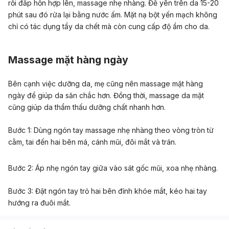
rồi đắp hỗn hợp lên, massage nhẹ nhàng. Để yên trên da 15-20
phút sau đó rửa lại bằng nước ấm. Mặt nạ bột yến mạch không
chỉ có tác dụng tẩy da chết mà còn cung cấp độ ẩm cho da.
Massage mặt hàng ngày
Bên cạnh việc dưỡng da, mẹ cũng nên massage mặt hàng
ngày để giúp da săn chắc hơn. Đồng thời, massage da mặt
cũng giúp da thẩm thấu dưỡng chất nhanh hơn.
Bước 1: Dùng ngón tay massage nhẹ nhàng theo vòng tròn từ
cằm, tai đến hai bên má, cánh mũi, đôi mắt và trán.
Bước 2: Áp nhẹ ngón tay giữa vào sát gốc mũi, xoa nhẹ nhàng.
Bước 3: Đặt ngón tay trỏ hai bên đỉnh khóe mắt, kéo hai tay
hướng ra đuôi mắt.