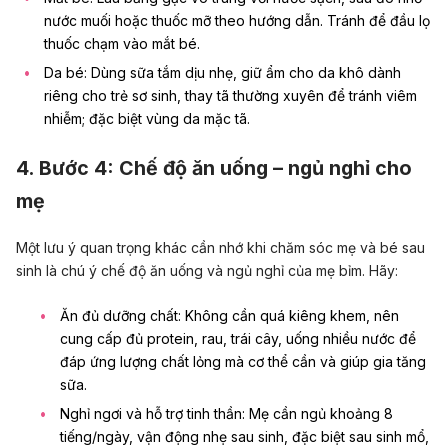
nước muối hoặc thuốc mỡ theo hướng dẫn. Tránh để đầu lọ
thuốc chạm vào mắt bé.
Da bé: Dùng sữa tắm dịu nhẹ, giữ ẩm cho da khô dành
riêng cho trẻ sơ sinh, thay tã thường xuyên để tránh viêm
nhiễm; đặc biệt vùng da mặc tã.
4. Bước 4: Chế độ ăn uống
–
ngủ nghỉ cho
mẹ
Một lưu ý quan trọng khác cần nhớ khi chăm sóc mẹ và bé sau
sinh là chú ý chế độ ăn uống và ngủ nghỉ của mẹ bỉm. Hãy:
Ăn đủ dưỡng chất: Không cần quá kiêng khem, nên
cung cấp đủ protein, rau, trái cây, uống nhiều nước để
đáp ứng lượng chất lỏng mà cơ thể cần và giúp gia tăng
sữa.
Nghỉ ngơi và hỗ trợ tinh thần: Mẹ cần ngủ khoảng 8
tiếng/ngày, vận động nhẹ sau sinh, đặc biệt sau sinh mổ,