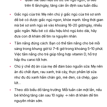
trên 6 lần/ngày, tăng cân ổn định sau tuần đầu.
Giấc ngủ của trẻ: Mẹ nên chú ý giấc ngủ của trẻ sơ sinh
để bé có được giấc ngủ ngon, khỏe mạnh. tổng thời gian
mà bé sơ sinh ngủ sẽ vào khoảng 16–20 giờ/ngày, nhiều
giấc ngắn. Nếu bé có dấu hiệu khó ngủ kéo dài, hãy
đưa con đi khám để tìm ra nguyên nhân.
Tắm nắng đúng cách: Bạn có thể tắm nắng cho bé mỗi
sáng trong khung giờ từ 7–8 giờ trong khoảng 5–10 phút.
Việc tắm nắng cho trẻ giúp tổng hợp vitamin D, hỗ trợ
hấp thu canxi tốt hơn.
Chú ý chế độ ăn của mẹ để đảm bảo nguồn sữa: Mẹ nên
ăn đủ chất đạm, rau xanh, trái cây, thực phẩm lợi sữa
như đu đủ xanh hầm chân giò, mè đen, cá chép, gạo
lứt…
Theo dõi biểu đồ tăng trưởng: Mỗi tuần cân một lần, nếu
bé không tăng cân sau 10 ngày → nên đi khám để tìm
nguyên nhân sớm.