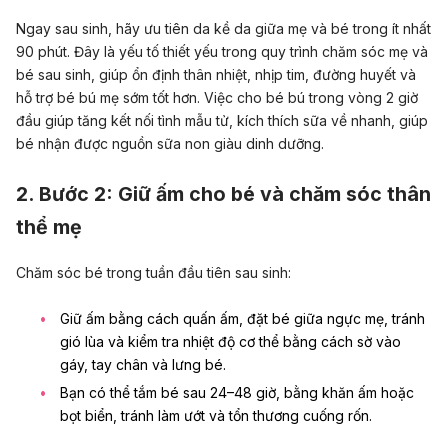
Ngay sau sinh, hãy ưu tiên da kề da giữa mẹ và bé trong ít nhất
90 phút. Đây là yếu tố thiết yếu trong quy trình chăm sóc mẹ và
bé sau sinh, giúp ổn định thân nhiệt, nhịp tim, đường huyết và
hỗ trợ bé bú mẹ sớm tốt hơn. Việc cho bé bú trong vòng 2 giờ
đầu giúp tăng kết nối tình mẫu tử, kích thích sữa về nhanh, giúp
bé nhận được nguồn
sữa non
giàu dinh dưỡng.
2. Bước 2: Giữ ấm cho bé và chăm sóc thân
thể mẹ
Chăm sóc bé trong tuần đầu tiên sau sinh:
Giữ ấm bằng cách quấn ấm, đặt bé giữa ngực mẹ, tránh
gió lùa và kiểm tra nhiệt độ cơ thể bằng cách sờ vào
gáy, tay chân và lưng bé.
Bạn có thể tắm bé sau 24–48 giờ, bằng khăn ấm hoặc
bọt biển, tránh làm ướt và tổn thương cuống rốn.