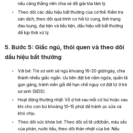
nếu căng thẳng nên chia sẻ để giải tỏa tâm lý.
Theo dõi các dấu hiệu bất thường của cơ thể: Kiểm tra
sản dịch, theo dõi quá trình co hồi tử cung, tình trạng
đau bụng, đại tiện và tiểu tiện, dấu hiệu sốt bất thường
để kịp thời xử lý.
5. Bước 5: Giấc ngủ, thói quen và theo dõi
dấu hiệu bất thường
Với bé: Trẻ sơ sinh sẽ ngủ khoảng 16–20 giờ/ngày, chia
thành nhiều giấc ngắn. Ưu tiên đặt bé nằm ngửa, quấn tã
gọn gàng, tránh mền gối để hạn chế nguy cơ
đột tử ở trẻ
sơ sinh (SIDS)
.
Hoạt động thường nhật:
Vỗ ợ hơi
sau mỗi cữ bú hoặc sau
khi cho con bú khoảng 10–15 phút để tránh ọc sữa và
khó chịu.
Theo dõi sức khỏe bé: Theo dõi số tã ướt/bẩn, màu sắc
của phân, nước tiểu, theo dõi thân nhiệt của bé. Nếu