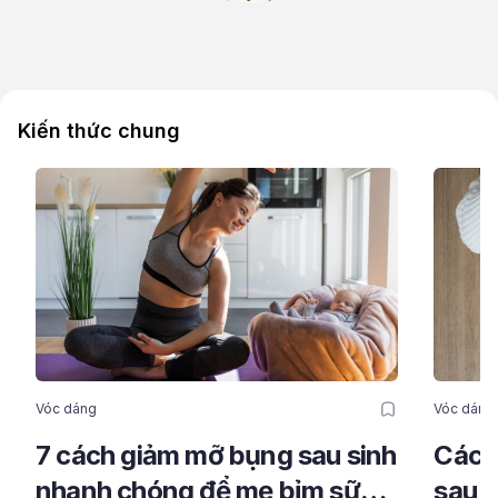
Kiến thức chung
Vóc dáng
Vóc dáng
7 cách giảm mỡ bụng sau sinh
Cách
nhanh chóng để mẹ bỉm sữa
sau s