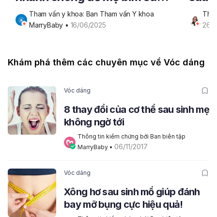
lấy lại vóc dáng
Tham vấn y khoa: Ban Tham vấn Y khoa 
Tham
MarryBaby
 • 
16/06/2025
26/
Khám phá thêm các chuyên mục về Vóc dáng
Vóc dáng
8 thay đổi của cơ thể sau sinh mẹ
không ngờ tới
Thông tin kiểm chứng bởi Ban biên tập 
06/11/2017
MarryBaby
 • 
Vóc dáng
Xông hơ sau sinh mổ giúp đánh
bay mỡ bụng cực hiệu quả!