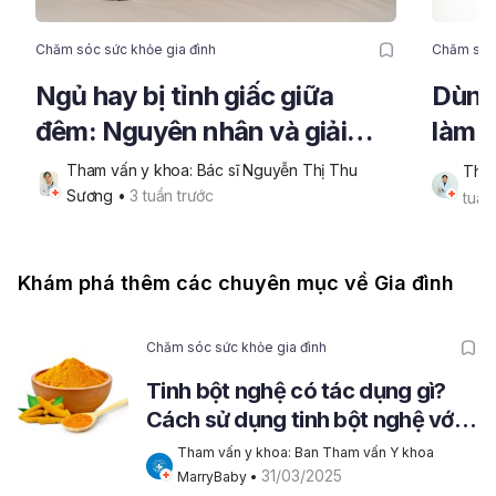
Chăm sóc sức khỏe gia đình
Chăm sóc 
Ngủ hay bị tỉnh giấc giữa
Dùng 
đêm: Nguyên nhân và giải
làm 
pháp lấy lại giấc ngủ trọn vẹn
da n
Tham vấn y khoa: Bác sĩ Nguyễn Thị Thu 
Tham
Sương
 • 
3 tuần trước
tuần
Khám phá thêm các chuyên mục về Gia đình
Chăm sóc sức khỏe gia đình
Tinh bột nghệ có tác dụng gì?
Cách sử dụng tinh bột nghệ với
mật ong
Tham vấn y khoa: Ban Tham vấn Y khoa 
31/03/2025
MarryBaby
 • 