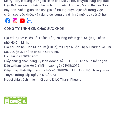
MarryBaby là trang thông tin dành cho Mẹ và Bé, chuyên cung cấp các
kiến thức và kinh nghiệm hữu ích trong việc Thụ thai, Mang thai và Nuôi
dạy con. Nhằm giúp cho độc giả có những quyết định tốt trong việc
chăm sóc sức khỏe, xây dựng đời sống gia đình và nuôi dạy trẻ tốt hơn
CÔNG TY TNHH XIN CHÀO SỨC KHOẺ
Địa chỉ trụ sở: 15B/8 Lê Thánh Tôn, Phường Bến Nghé, Quận 1, Thành
phố Hồ Chí Minh.
Địa chỉ liên hệ: The Museum (CirCo), 28 Trần Quốc Thảo, Phường Võ Thị
Sáu, Quận 3, Thành phố Hồ Chí Minh.
Liên hệ: 028 36369005.
Giấy chứng nhận đăng ký kinh doanh số: 0315857817 do Sở Kế hoạch
Đầu tư thành phố Hồ Chí Minh cấp ngày 21/08/2019.
Giấy phép thiết lập mạng xã hội số: 398/GP-BTTTT do Bộ Thông tin và
Truyền thông cấp ngày 24/10/2023
Người chịu trách nhiệm nội dung là Lê Thanh Phương.
© 2024 Bản quyền các bài viết thuộc tập đoàn Hello Health Group. Các
bài viết của MarryBaby chỉ mang tính chất tham khảo, không thay thế