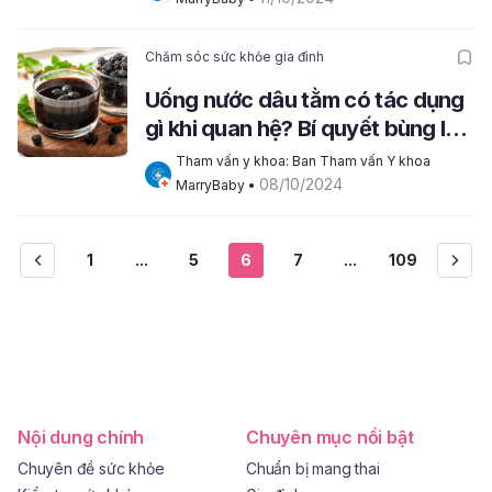
Chăm sóc sức khỏe gia đình
Uống nước dâu tằm có tác dụng
gì khi quan hệ? Bí quyết bùng lửa
yêu
Tham vấn y khoa: Ban Tham vấn Y khoa 
08/10/2024
MarryBaby
 • 
1
...
5
6
7
...
109
Nội dung chính
Chuyên mục nổi bật
Chuyên đề sức khỏe
Chuẩn bị mang thai