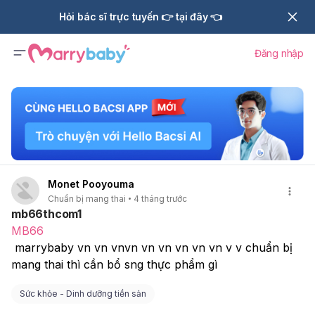
Hỏi bác sĩ trực tuyến 👉 tại đây 👈
Đăng nhập
Monet Pooyouma
Chuẩn bị mang thai
4 tháng trước
mb66thcom1
MB66
 marrybaby vn vn vnvn vn vn vn vn vn v v chuẩn bị 
mang thai thì cần bổ sng thực phẩm gì
Sức khỏe - Dinh dưỡng tiền sản