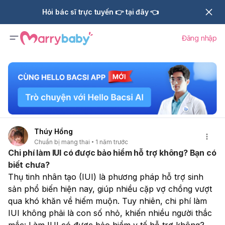
Hỏi bác sĩ trực tuyến 👉 tại đây 👈
Đăng nhập
Thúy Hồng
Chuẩn bị mang thai
1 năm trước
Chi phí làm IUI có được bảo hiểm hỗ trợ không? Bạn có
biết chưa?
Thụ tinh nhân tạo (IUI) là phương pháp hỗ trợ sinh 
sản phổ biến hiện nay, giúp nhiều cặp vợ chồng vượt 
qua khó khăn về hiếm muộn. Tuy nhiên, chi phí làm 
IUI không phải là con số nhỏ, khiến nhiều người thắc 
mắc: Làm IUI có được bảo hiểm y tế hỗ trợ không?