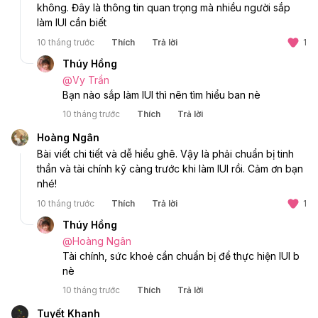
không. Đây là thông tin quan trọng mà nhiều người sắp 
làm IUI cần biết
10 tháng trước
Thích
Trả lời
1
Thúy Hồng
@
Vy Trần
Bạn nào sắp làm IUI thì nên tìm hiểu ban nè 
10 tháng trước
Thích
Trả lời
Hoàng Ngân
Bài viết chi tiết và dễ hiểu ghê. Vậy là phải chuẩn bị tinh 
thần và tài chính kỹ càng trước khi làm IUI rồi. Cảm ơn bạn 
nhé!
10 tháng trước
Thích
Trả lời
1
Thúy Hồng
@
Hoàng Ngân
Tài chính, sức khoẻ cần chuẩn bị để thực hiện IUI b 
nè 
10 tháng trước
Thích
Trả lời
Tuyết Khanh