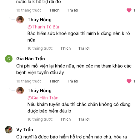
nước là k hỗ trợ rồi đó 
10 tháng trước
Thích
Trả lời
1
Thúy Hồng
@
Thanh Tú Bùi
Bảo hiểm sức khoẻ ngoài thì mình k dùng nên k rõ 
nữa 
10 tháng trước
Thích
Trả lời
Gia Hân Trần
Chi phí mỗi viện lại khác nữa, nên các mẹ tham khảo các 
bệnh viện tuyến đầu ấy 
10 tháng trước
Thích
Trả lời
1
Thúy Hồng
@
Gia Hân Trần
Nếu khám tuyến đầu thì chắc chắn không có dùng 
được bảo hiểm đâu b
10 tháng trước
Thích
Trả lời
Vy Trần
Cứ nghĩ là được bảo hiểm hỗ trợ phần nào chứ, hóa ra 