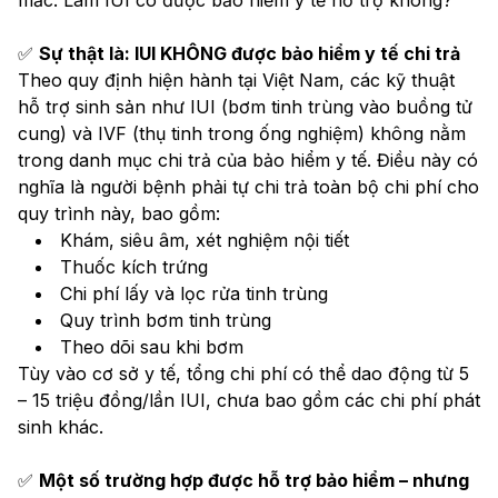
✅ 
Sự thật là: IUI KHÔNG được bảo hiểm y tế chi trả
Theo quy định hiện hành tại Việt Nam, các kỹ thuật 
hỗ trợ sinh sản như IUI (bơm tinh trùng vào buồng tử 
cung) và IVF (thụ tinh trong ống nghiệm) không nằm 
trong danh mục chi trả của bảo hiểm y tế. Điều này có 
nghĩa là người bệnh phải tự chi trả toàn bộ chi phí cho 
quy trình này, bao gồm:
Khám, siêu âm, xét nghiệm nội tiết
Thuốc kích trứng
Chi phí lấy và lọc rửa tinh trùng
Quy trình bơm tinh trùng
Theo dõi sau khi bơm
Tùy vào cơ sở y tế, tổng chi phí có thể dao động từ 5 
– 15 triệu đồng/lần IUI, chưa bao gồm các chi phí phát 
sinh khác.
✅ 
Một số trường hợp được hỗ trợ bảo hiểm – nhưng 