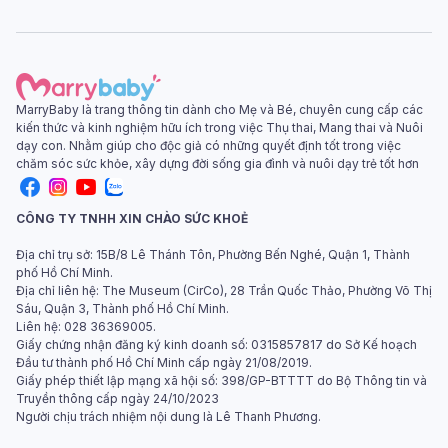
MarryBaby là trang thông tin dành cho Mẹ và Bé, chuyên cung cấp các
kiến thức và kinh nghiệm hữu ích trong việc Thụ thai, Mang thai và Nuôi
dạy con. Nhằm giúp cho độc giả có những quyết định tốt trong việc
chăm sóc sức khỏe, xây dựng đời sống gia đình và nuôi dạy trẻ tốt hơn
CÔNG TY TNHH XIN CHÀO SỨC KHOẺ
Địa chỉ trụ sở: 15B/8 Lê Thánh Tôn, Phường Bến Nghé, Quận 1, Thành
phố Hồ Chí Minh.
Địa chỉ liên hệ: The Museum (CirCo), 28 Trần Quốc Thảo, Phường Võ Thị
Sáu, Quận 3, Thành phố Hồ Chí Minh.
Liên hệ: 028 36369005.
Giấy chứng nhận đăng ký kinh doanh số: 0315857817 do Sở Kế hoạch
Đầu tư thành phố Hồ Chí Minh cấp ngày 21/08/2019.
Giấy phép thiết lập mạng xã hội số: 398/GP-BTTTT do Bộ Thông tin và
Truyền thông cấp ngày 24/10/2023
Người chịu trách nhiệm nội dung là Lê Thanh Phương.