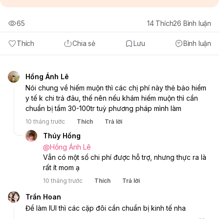
65
14
Thích
26
Bình luận
Thích
Chia sẻ
Lưu
Bình luận
Hồng Ánh Lê
Nói chung về hiếm muộn thì các chị phí này thẻ bảo hiểm 
y tế k chi trả đâu, thế nên nếu khám hiếm muộn thì cần 
chuẩn bị tầm 30-100tr tuỳ phương pháp mình làm
10 tháng trước
Thích
Trả lời
Thúy Hồng
@
Hồng Ánh Lê
Vẫn có một số chi phí được hỗ trợ, nhưng thực ra là 
rất ít mom ạ
10 tháng trước
Thích
Trả lời
Trần Hoan
Để làm IUI thì các cặp đôi cần chuẩn bị kinh tế nha 