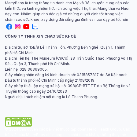
MarryBaby là trang thông tin dành cho Mẹ và Bé, chuyên cung cấp các
kiến thức và kinh nghiệm hữu ích trong việc Thụ thai, Mang thai và Nuôi
dạy con. Nhằm giúp cho độc giả có những quyết định tốt trong việc
chăm sóc sức khỏe, xây dựng đời sống gia đình và nuôi dạy trẻ tốt hơn
CÔNG TY TNHH XIN CHÀO SỨC KHOẺ
Địa chỉ trụ sở: 15B/8 Lê Thánh Tôn, Phường Bến Nghé, Quận 1, Thành
phố Hồ Chí Minh.
Địa chỉ liên hệ: The Museum (CirCo), 28 Trần Quốc Thảo, Phường Võ Thị
Sáu, Quận 3, Thành phố Hồ Chí Minh.
Liên hệ: 028 36369005.
Giấy chứng nhận đăng ký kinh doanh số: 0315857817 do Sở Kế hoạch
Đầu tư thành phố Hồ Chí Minh cấp ngày 21/08/2019.
Giấy phép thiết lập mạng xã hội số: 398/GP-BTTTT do Bộ Thông tin và
Truyền thông cấp ngày 24/10/2023
Người chịu trách nhiệm nội dung là Lê Thanh Phương.
© 2024 Bản quyền các bài viết thuộc tập đoàn Hello Health Group. Các
bài viết của MarryBaby chỉ mang tính chất tham khảo, không thay thế