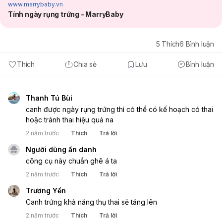
www.marrybaby.vn
Tính ngày rụng trứng - MarryBaby
5
Thích
6
Bình luận
Thích
Chia sẻ
Lưu
Bình luận
Thanh Tú Bùi
canh được ngày rụng trứng thì có thể có kế hoạch có thai 
hoặc tránh thai hiệu quả na
2 năm trước
Thích
Trả lời
Người dùng ẩn danh
công cụ này chuẩn ghê á ta
2 năm trước
Thích
Trả lời
Trương Yến
Canh trứng khả năng thụ thai sẽ tăng lên
2 năm trước
Thích
Trả lời