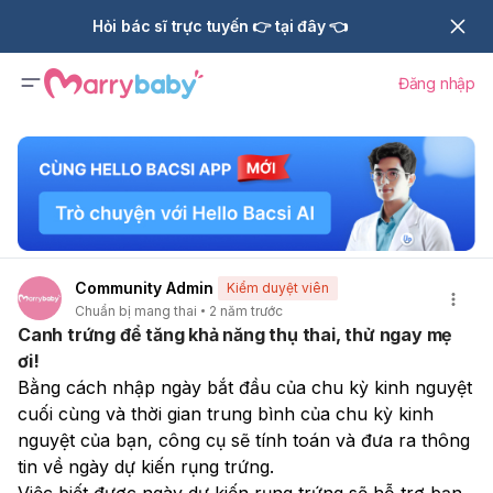
Hỏi bác sĩ trực tuyến 👉 tại đây 👈
Đăng nhập
Community Admin
Kiểm duyệt viên
Chuẩn bị mang thai
2 năm trước
Canh trứng để tăng khả năng thụ thai, thử ngay mẹ
ơi!
Bằng cách nhập ngày bắt đầu của chu kỳ kinh nguyệt 
cuối cùng và thời gian trung bình của chu kỳ kinh 
nguyệt của bạn, công cụ sẽ tính toán và đưa ra thông 
tin về ngày dự kiến rụng trứng.
Việc biết được ngày dự kiến rụng trứng sẽ hỗ trợ bạn 