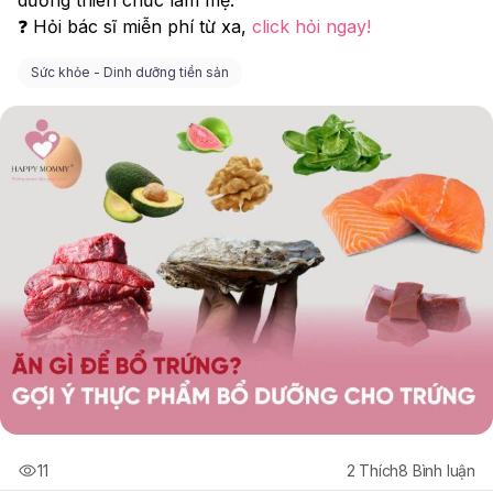
❓ Hỏi bác sĩ miễn phí từ xa, 
click hỏi ngay! 
Sức khỏe - Dinh dưỡng tiền sản
11
2
Thích
8
Bình luận