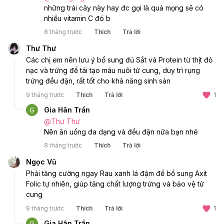
những trái cây này hay đc gọi là quả mọng sẽ có 
nhiều vitamin C đó b
8 tháng trước
Thích
Trả lời
Thư Thư
Các chị em nên lưu ý bổ sung đủ Sắt và Protein từ thịt đỏ 
nạc và trứng để tái tạo máu nuôi tử cung, duy trì rụng 
trứng đều đặn, rất tốt cho khả năng sinh sản
9 tháng trước
Thích
Trả lời
1
Gia Hân Trần
@
Thư Thư
Nên ăn uống đa dạng và đều đặn nữa bạn nhé 
8 tháng trước
Thích
Trả lời
Ngọc Vũ
Phải tăng cường ngay Rau xanh lá đậm để bổ sung Axit 
Folic tự nhiên, giúp tăng chất lượng trứng và bảo vệ tử 
cung
9 tháng trước
Thích
Trả lời
1
Gia Hân Trần