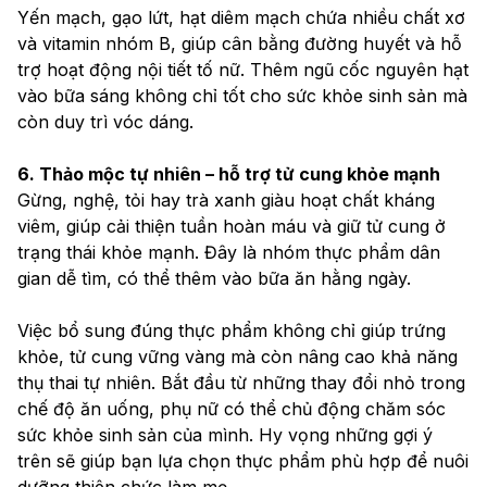
Yến mạch, gạo lứt, hạt diêm mạch chứa nhiều chất xơ 
và vitamin nhóm B, giúp cân bằng đường huyết và hỗ 
trợ hoạt động nội tiết tố nữ. Thêm ngũ cốc nguyên hạt 
vào bữa sáng không chỉ tốt cho sức khỏe sinh sản mà 
còn duy trì vóc dáng.
6. Thảo mộc tự nhiên – hỗ trợ tử cung khỏe mạnh
Gừng, nghệ, tỏi hay trà xanh giàu hoạt chất kháng 
viêm, giúp cải thiện tuần hoàn máu và giữ tử cung ở 
trạng thái khỏe mạnh. Đây là nhóm thực phẩm dân 
gian dễ tìm, có thể thêm vào bữa ăn hằng ngày.
Việc bổ sung đúng thực phẩm không chỉ giúp trứng 
khỏe, tử cung vững vàng mà còn nâng cao khả năng 
thụ thai tự nhiên. Bắt đầu từ những thay đổi nhỏ trong 
chế độ ăn uống, phụ nữ có thể chủ động chăm sóc 
sức khỏe sinh sản của mình. Hy vọng những gợi ý 
trên sẽ giúp bạn lựa chọn thực phẩm phù hợp để nuôi 
dưỡng thiên chức làm mẹ.