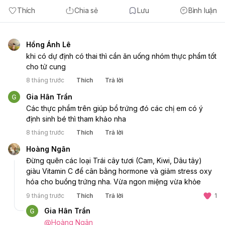
Thích
Chia sẻ
Lưu
Bình luận
Hồng Ánh Lê
khi có dự định có thai thì cần ăn uống nhóm thực phẩm tốt 
cho tử cung  
8 tháng trước
Thích
Trả lời
Gia Hân Trần
Các thực phẩm trên giúp bổ trứng đó các chị em có ý 
định sinh bé thì tham khảo nha 
8 tháng trước
Thích
Trả lời
Hoàng Ngân
Đừng quên các loại Trái cây tươi (Cam, Kiwi, Dâu tây) 
giàu Vitamin C để cân bằng hormone và giảm stress oxy 
hóa cho buồng trứng nha. Vừa ngon miệng vừa khỏe
9 tháng trước
Thích
Trả lời
1
Gia Hân Trần
@
Hoàng Ngân