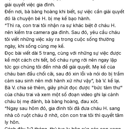
giải quyết việc gia đình. 
Đến nơi, bà bàng hoàng khi biết, sự việc cần giải quyết 
đó là chuyện bé H. bị mẹ kế bạo hành.
“Thì ra, con trai tôi nhận ra sự khác biệt ở cháu H. 
nên kiểm tra camera gia đình. Sau đó, yêu cầu cháu 
tôi viết những việc xảy ra trong cuộc sống thường 
ngày, khi sống cùng mẹ kế. 
Đọc bài viết dài 5 trang, cùng với những sự việc được 
kể một cách chi tiết, bố cháu rụng rời nên ngay lập 
tức gọi chúng tôi đến nhà để giải quyết. Mẹ kế của 
cháu ban đầu chối cãi, sau đó xin lỗi và nói do bị trầm 
cảm sau sinh nên mới hành xử như vậy”, bà V. kể lại.
Bà V. chia sẻ thêm, giây phút đọc được "bức tâm thư" 
của cháu trai và xem một số đoạn video ghi lại cảnh 
cháu bị mẹ đánh, bà bàng hoàng, đau xót. 
“Ngay sau hôm đó, gia đình tôi đã đưa cháu H. sang 
nhà cô ruột cháu ở nhờ, còn con trai tôi thì quyết tâm 
ly hôn.
Cách đây 1-2 tháng, thủ tục ly hôn của các con xong 