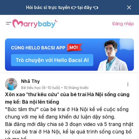
Hỏi bác sĩ trực tuyến 👉 tại đây 👈
Đăng nhập
Nhã Thy
Bé tiểu học (6-10 tuổi)
10 tháng trước
Xôn xao 'thư kêu cứu' của bé trai Hà Nội sống cùng
mẹ kế: Bà nội lên tiếng
"Bức tâm thư" của bé trai ở Hà Nội kể về cuộc sống 
chung với mẹ kế đang khiến dư luận dậy sóng.
Bài đăng mới đây chia sẻ 3 đoạn video và 5 trang nhật 
ký của bé trai ở Hà Nội, kể lại quá trình sống cùng bố 
và mẹ kế. 