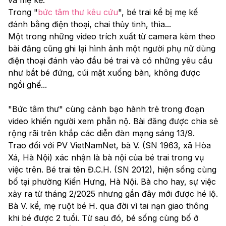
Trong "
bức tâm thư kêu cứu
", bé trai kể bị mẹ kế 
đánh bằng điện thoại, chai thủy tinh, thìa... 
Một trong những video trích xuất từ camera kèm theo 
bài đăng cũng ghi lại hình ảnh một người phụ nữ dùng 
điện thoại đánh vào đầu bé trai và có những yêu cầu 
như bắt bé đứng, cúi mặt xuống bàn, không được 
ngồi ghế...
"Bức tâm thư" cùng cảnh bạo hành trẻ trong đoạn 
video khiến người xem phẫn nộ. Bài đăng được chia sẻ 
rộng rãi trên khắp các diễn đàn mạng sáng 13/9.
Trao đổi với PV VietNamNet, bà V. (SN 1963, xã Hòa 
Xá, Hà Nội) xác nhận là bà nội của bé trai trong vụ 
việc trên. Bé trai tên Đ.C.H. (SN 2012), hiện sống cùng 
bố tại phường Kiến Hưng, Hà Nội. Bà cho hay, sự việc 
xảy ra từ tháng 2/2025 nhưng gần đây mới được hé lộ.
Bà V. kể, mẹ ruột bé H. qua đời vì tai nạn giao thông 
khi bé được 2 tuổi. Từ sau đó, bé sống cùng bố ở 