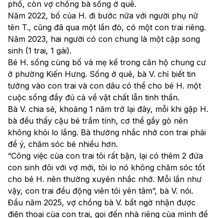
phố, còn vợ chồng bà sống ở quê. 
Năm 2022, bố của H. đi bước nữa với người phụ nữ 
tên T., cũng đã qua một lần đò, có một con trai riêng. 
Năm 2023, hai người có con chung là một cặp song 
sinh (1 trai, 1 gái). 
Bé H. sống cùng bố và mẹ kế trong căn hộ chung cư 
ở phường Kiến Hưng. Sống ở quê, bà V. chỉ biết tin 
tưởng vào con trai và con dâu có thể cho bé H. một 
cuộc sống đầy đủ cả về vật chất lẫn tinh thần.
Bà V. chia sẻ, khoảng 1 năm trở lại đây, mỗi khi gặp H. 
bà đều thấy cậu bé trầm tính, cơ thể gầy gò nên 
không khỏi lo lắng. Bà thường nhắc nhở con trai phải 
để ý, chăm sóc bé nhiều hơn.
“Công việc của con trai tôi rất bận, lại có thêm 2 đứa 
con sinh đôi với vợ mới, tôi lo nó không chăm sóc tốt 
cho bé H. nên thường xuyên nhắc nhở. Mỗi lần như 
vậy, con trai đều động viên tôi yên tâm”, bà V. nói.
Đầu năm 2025, vợ chồng bà V. bất ngờ nhận được 
điện thoại của con trai, gọi đến nhà riêng của mình để 