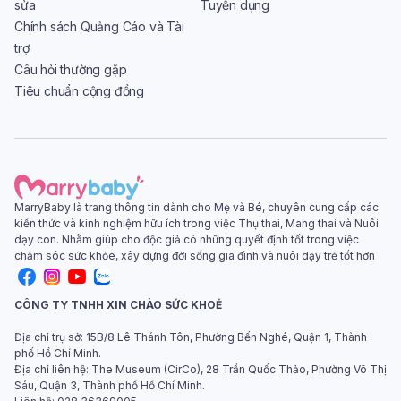
sửa
Tuyển dụng
Chính sách Quảng Cáo và Tài
trợ
Câu hỏi thường gặp
Tiêu chuẩn cộng đồng
MarryBaby là trang thông tin dành cho Mẹ và Bé, chuyên cung cấp các
kiến thức và kinh nghiệm hữu ích trong việc Thụ thai, Mang thai và Nuôi
dạy con. Nhằm giúp cho độc giả có những quyết định tốt trong việc
chăm sóc sức khỏe, xây dựng đời sống gia đình và nuôi dạy trẻ tốt hơn
CÔNG TY TNHH XIN CHÀO SỨC KHOẺ
Địa chỉ trụ sở: 15B/8 Lê Thánh Tôn, Phường Bến Nghé, Quận 1, Thành
phố Hồ Chí Minh.
Địa chỉ liên hệ: The Museum (CirCo), 28 Trần Quốc Thảo, Phường Võ Thị
Sáu, Quận 3, Thành phố Hồ Chí Minh.