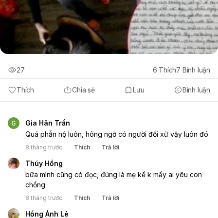
27
6
Thích
7
Bình luận
Thích
Chia sẻ
Lưu
Bình luận
Gia Hân Trần
Quá phẫn nộ luôn, hông ngờ có người đối xử vậy luôn đó 
8 tháng trước
Thích
Trả lời
Thúy Hồng
bữa mình cũng có đọc, đúng là mẹ kế k mấy ai yêu con 
chồng 
8 tháng trước
Thích
Trả lời
Hồng Ánh Lê