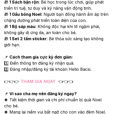
🎁 
1 Sách bận rộn
: Bé học trong lúc chơi, giúp phát 
triển trí tuệ, tư duy và kỹ năng vận động tinh.
🎁 
1 Gấu bông Noel
: Người bạn đồng hành ấm áp trên 
chặng đường phát triển toàn diện của con.
🎁 
1 Bộ sáp màu
: Không độc hại khi lỡ ngậm phải, 
không gây dị ứng da, an toàn cho bé.
🎁 
1 Set 2 tấm sticker
: Bé thỏa sức sáng tạo không 
giới hạn.
📌 
Cách tham gia cực kỳ đơn giản:
1️⃣ Điền thông tin đăng ký nhận quà.
2️⃣ Đăng nhập/đăng ký tài khoản Hello Bacsi.
👉👉👉 
THAM GIA NGAY
  👈👈👈
📌 
Vì sao cha mẹ nên đăng ký ngay?
🍀 Tiết kiệm thời gian và chi phí chuẩn bị quà Noel 
cho bé.
🍀 Mang lại niềm vui bất ngờ cho con vào đêm Noel.