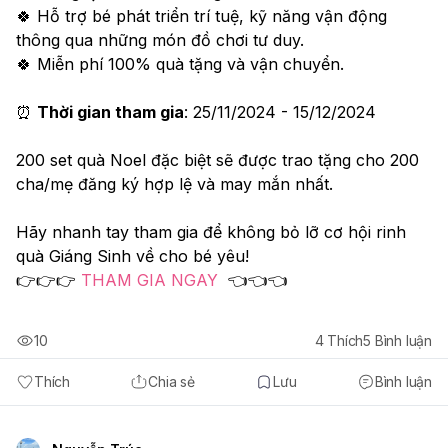
🍀 Hỗ trợ bé phát triển trí tuệ, kỹ năng vận động 
thông qua những món đồ chơi tư duy.
🍀 Miễn phí 100% quà tặng và vận chuyển.
⏰ 
Thời gian tham gia
: 25/11/2024 - 15/12/2024
200 set quà Noel đặc biệt sẽ được trao tặng cho 200 
cha/mẹ đăng ký hợp lệ và may mắn nhất.
Hãy nhanh tay tham gia để không bỏ lỡ cơ hội rinh 
quà Giáng Sinh về cho bé yêu!
👉👉👉 
THAM GIA NGAY
  👈👈👈
10
4
Thích
5
Bình luận
Thích
Chia sẻ
Lưu
Bình luận