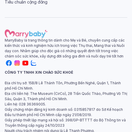
Tiêu chuẩn cộng đồng
MarryBaby là trang thông tin dành cho Mẹ và Bé, chuyên cung cấp các
kiến thức và kinh nghiệm hữu ích trong việc Thụ thai, Mang thai và Nuôi
dạy con. Nhằm giúp cho độc giả có những quyết định tốt trong việc
chăm sóc sức khỏe, xây dựng đời sống gia đình và nuôi dạy trẻ tốt hơn
CÔNG TY TNHH XIN CHÀO SỨC KHOẺ
Địa chỉ trụ sở: 15B/8 Lê Thánh Tôn, Phường Bến Nghé, Quận 1, Thành
phố Hồ Chí Minh.
Địa chỉ liên hệ: The Museum (CirCo), 28 Trần Quốc Thảo, Phường Võ Thị
Sáu, Quận 3, Thành phố Hồ Chí Minh.
Liên hệ: 028 36369005.
Giấy chứng nhận đăng ký kinh doanh số: 0315857817 do Sở Kế hoạch
Đầu tư thành phố Hồ Chí Minh cấp ngày 21/08/2019.
Giấy phép thiết lập mạng xã hội số: 398/GP-BTTTT do Bộ Thông tin và
Truyền thông cấp ngày 24/10/2023
Người chịu trách nhiệm nội dung là Lê Thanh Phương.