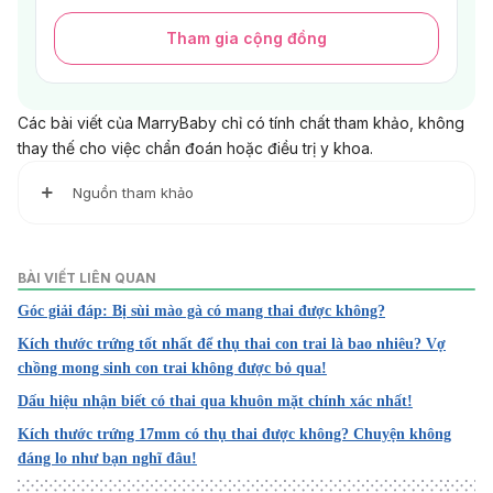
Tham gia cộng đồng
Các bài viết của MarryBaby chỉ có tính chất tham khảo, không
thay thế cho việc chẩn đoán hoặc điều trị y khoa.
Nguồn tham khảo
1. Polycystic Ovary Syndrome (PCOS)
BÀI VIẾT LIÊN QUAN
https://www.hopkinsmedicine.org/health/conditions-and-
Góc giải đáp: Bị sùi mào gà có mang thai được không?
diseases/polycystic-ovary-syndrome-pcos#
Kích thước trứng tốt nhất để thụ thai con trai là bao nhiêu? Vợ
Truy cập ngày 17/11/2022
chồng mong sinh con trai không được bỏ qua!
Dấu hiệu nhận biết có thai qua khuôn mặt chính xác nhất!
2. Polycystic ovary syndrome (PCOS)
Kích thước trứng 17mm có thụ thai được không? Chuyện không
https://www.mayoclinic.org/diseases-
đáng lo như bạn nghĩ đâu!
conditions/pcos/symptoms-causes/syc-20353439