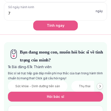
Số ngày hành kinh
ngày
Tính ngay
Bạn đang mong con, muốn hỏi bác sĩ về tình
trạng của mình?
1k
Bài đăng
6.1k
Thành viên
·
Bác sĩ sẽ trực tiếp giải đáp miễn phí mọi thắc của bạn trong hành trình
chuẩn bị mang thai! Click gửi câu hỏi ngay!
Sức khỏe - Dinh dưỡng tiền sản
Thụ thai
V
Hỏi bác sĩ