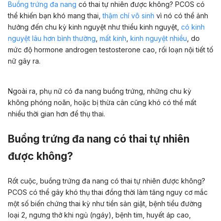
Buồng trứng đa nang
có thai tự nhiên được không? PCOS có
thể khiến bạn khó mang thai,
thậm chí vô sinh
vì nó có thể ảnh
hưởng đến chu kỳ kinh nguyệt như thiểu kinh nguyệt,
có kinh
nguyệt lâu hơn bình thường
,
mất kinh
,
kinh nguyệt nhiều
, do
mức độ hormone androgen testosterone cao, rối loạn nội tiết tố
nữ gây ra.
Ngoài ra, phụ nữ có đa nang buồng trứng, những chu kỳ
không phóng noãn, hoặc bị thừa cân cũng khó có thể mất
nhiều thời gian hơn để thụ thai.
Buồng trứng đa nang có thai tự nhiên
được không?
Rốt cuộc, buồng trứng đa nang có thai tự nhiên được không?
PCOS có thể gây khó thụ thai đồng thời làm tăng nguy cơ mắc
một số biến chứng thai kỳ như
tiền sản giật
,
bệnh tiểu đường
loại 2
, ngưng thở khi ngủ (ngáy), bệnh tim,
huyết áp cao
,