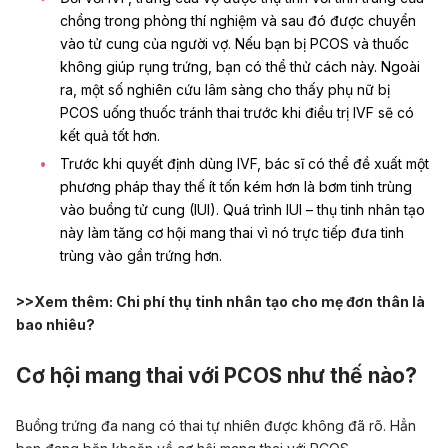
chồng
trong phòng thí nghiệm và sau đó được chuyển
vào tử cung của người vợ. Nếu bạn bị PCOS và thuốc
không giúp rụng trứng, bạn có thể thử cách này. Ngoài
ra, một số nghiên cứu lâm sàng cho thấy phụ nữ bị
PCOS uống thuốc tránh thai trước khi điều trị IVF sẽ có
kết quả tốt hơn.
Trước khi quyết định dùng IVF, bác sĩ có thể đề xuất một
phương pháp thay thế ít tốn kém hơn là
bơm tinh trùng
vào buồng tử cung (IUI)
.
Quá trình IUI
–
thụ tinh nhân tạo
này làm tăng cơ hội mang thai vì nó trực tiếp
đưa tinh
trùng vào gần trứng hơn
.
>>Xem thêm:
Chi phí thụ tinh nhân tạo cho mẹ đơn thân là
bao nhiêu?
Cơ hội mang thai với PCOS như thế nào?
Buồng trứng đa nang có thai tự nhiên được không đã rõ. Hẳn