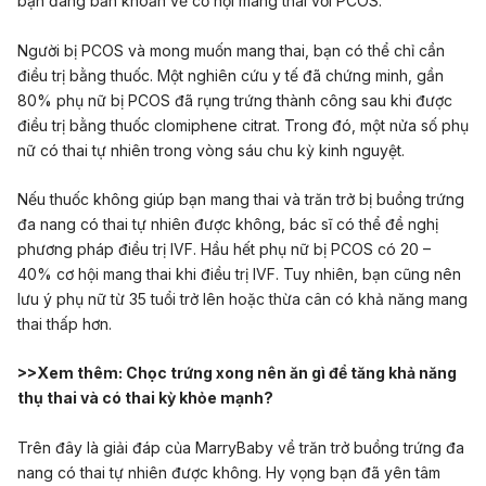
bạn đang băn khoăn về cơ hội mang thai với PCOS.
Người bị PCOS và mong muốn mang thai, bạn có thể chỉ cần
điều trị bằng thuốc. Một nghiên cứu y tế đã chứng minh, gần
80% phụ nữ bị PCOS đã rụng trứng thành công sau khi được
điều trị bằng thuốc clomiphene citrat. Trong đó, một nửa số phụ
nữ có thai tự nhiên trong vòng sáu chu kỳ kinh nguyệt.
Nếu thuốc không giúp bạn mang thai và trăn trở bị buồng trứng
đa nang có thai tự nhiên được không, bác sĩ có thể đề nghị
phương pháp điều trị IVF. Hầu hết phụ nữ bị PCOS có 20 –
40% cơ hội mang thai khi điều trị IVF. Tuy nhiên, bạn cũng nên
lưu ý phụ nữ từ 35 tuổi trở lên hoặc thừa cân có khả năng mang
thai thấp hơn.
>>Xem thêm:
Chọc trứng xong nên ăn gì để tăng khả năng
thụ thai và có thai kỳ khỏe mạnh?
Trên đây là giải đáp của MarryBaby về trăn trở buồng trứng đa
nang có thai tự nhiên được không. Hy vọng bạn đã yên tâm