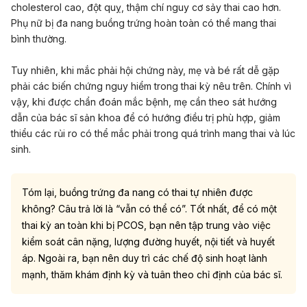
cholesterol cao, đột quỵ, thậm chí
nguy cơ sảy thai
cao hơn.
Phụ nữ bị đa nang buồng trứng hoàn toàn có thể mang thai
bình thường.
Tuy nhiên, khi mắc phải hội chứng này, mẹ và bé rất dễ gặp
phải các biến chứng nguy hiểm trong thai kỳ nêu trên. Chính vì
vậy, khi được chẩn đoán mắc bệnh, mẹ cần theo sát hướng
dẫn của bác sĩ sản khoa để có hướng điều trị phù hợp, giảm
thiểu các rủi ro có thể mắc phải trong quá trình mang thai và lúc
sinh.
Tóm lại, buồng trứng đa nang có thai tự nhiên được
không? Câu trả lời là “vẫn có thể có”. Tốt nhất, để có một
thai kỳ an toàn khi bị PCOS, bạn nên tập trung vào việc
kiểm soát cân nặng, lượng đường huyết, nội tiết và huyết
áp. Ngoài ra, bạn nên duy trì các chế độ sinh hoạt lành
mạnh, thăm khám định kỳ và tuân theo chỉ định của bác sĩ.