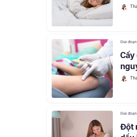
Tha
Giai đoạn
Cấy 
nguy
Tha
Giai đoạn
Đột 