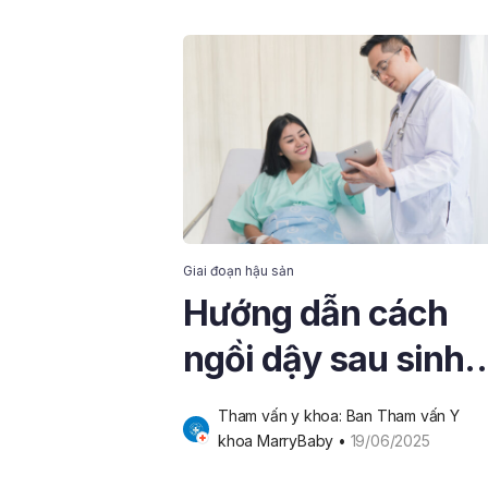
Giai đoạn hậu sản
Hướng dẫn cách
ngồi dậy sau sinh
mổ an toàn, tránh
Tham vấn y khoa: Ban Tham vấn Y 
đau nhức
khoa MarryBaby
 • 
19/06/2025