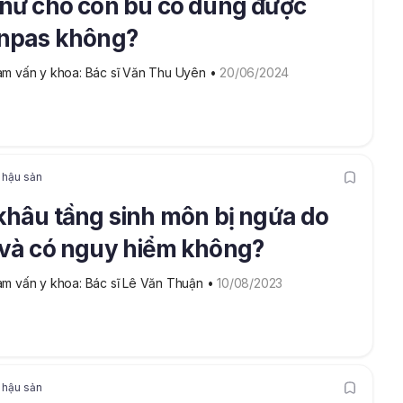
nữ cho con bú có dùng được
onpas không?
m vấn y khoa: Bác sĩ Văn Thu Uyên
 • 
20/06/2024
 hậu sản
khâu tầng sinh môn bị ngứa do
và có nguy hiểm không?
m vấn y khoa: Bác sĩ Lê Văn Thuận
 • 
10/08/2023
 hậu sản