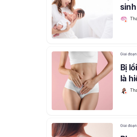
sinh
Tha
Giai đoạn
Bị l
là h
khô
Tha
Giai đoạn