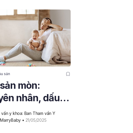
ậu sản
sản mòn:
ên nhân, dấu
 và phương
vấn y khoa: Ban Tham vấn Y 
 phục hồi
 MarryBaby
 • 
21/05/2025