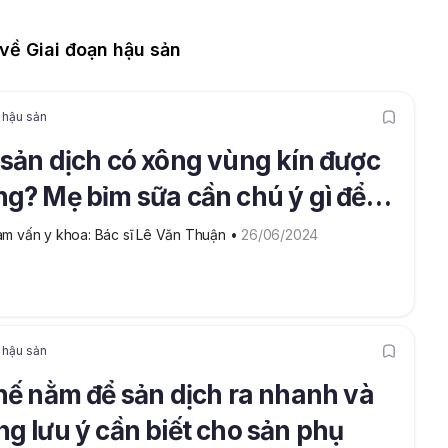
nha
ề Giai đoạn hậu sản
 hậu sản
sản dịch có xông vùng kín được
g? Mẹ bỉm sữa cần chú ý gì để
đảm an toàn?
m vấn y khoa: Bác sĩ Lê Văn Thuận
 • 
26/06/2024
 hậu sản
hế nằm để sản dịch ra nhanh và
g lưu ý cần biết cho sản phụ