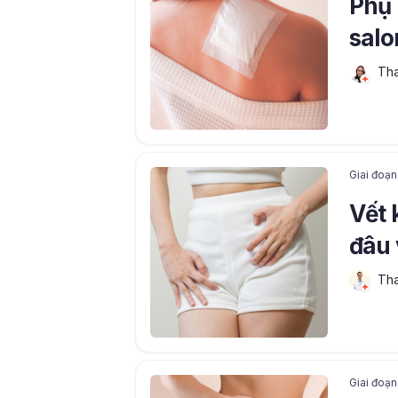
Phụ 
sal
Tha
Giai đoạn
Vết 
đâu 
Tha
Giai đoạn