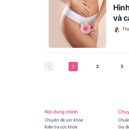
Hình
và c
Tha
1
2
3
Nội dung chính
Chuy
Chuyên đề sức khỏe
Chuẩn
Kiểm tra sức khỏe
Gia đ