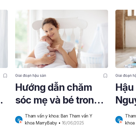
Giai đoạn hậu sản
Giai đoạn h
Hướng dẫn chăm
Hậu 
sóc mẹ và bé trong
Nguy
tuần đầu tiên khi
hiệu
Tham vấn y khoa: Ban Tham vấn Y 
Tham 
sinh
pháp
khoa MarryBaby
 • 
16/06/2025
khoa