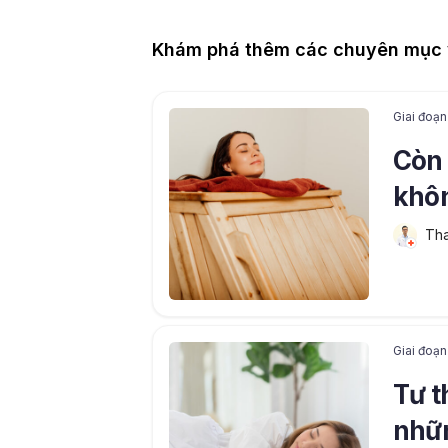
Khám phá thêm các chuyên mục v
Giai đoạn
Còn 
khôn
bảo 
Tha
Giai đoạn
Tư t
nhữn