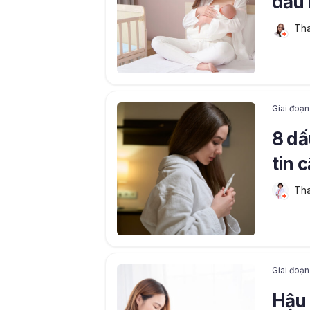
dấu 
Tha
Giai đoạn
8 dấ
tin 
Tha
Giai đoạn
Hậu 