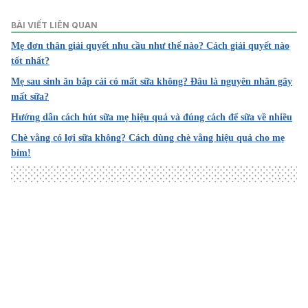
1. Galactocele
https://www.ncbi.nlm.nih.gov/books/NBK578180/
BÀI VIẾT LIÊN QUAN
Truy cập ngày 31/10/2023
Mẹ đơn thân giải quyết nhu cầu như thế nào? Cách giải quyết nào
tốt nhất?
2. Fibroadenoma
https://www.mayoclinic.org/diseases-
Mẹ sau sinh ăn bắp cải có mất sữa không? Đâu là nguyên nhân gây
conditions/fibroadenoma/symptoms-causes/syc-
mất sữa?
20352752#
Hướng dẫn cách hút sữa mẹ hiệu quả và đúng cách để sữa về nhiều
Truy cập ngày 31/10/2023
Chè vằng có lợi sữa không? Cách dùng chè vằng hiệu quả cho mẹ
3. Implantation Cramping vs. Period Cramps
bỉm!
https://rmccares.org/2023/10/10/implantation-cramping-
vs-period-cramps/
Truy cập ngày 31/10/2023
4. How Fast Can You Get Pregnant While Breastfeeding?
https://parenting.firstcry.com/articles/pregnancy-while-
Loading
breastfeeding-symptoms-and-health-
tips/#isitsafetobreastfeedwhileyouarepregnant
Truy cập ngày 31/10/2023