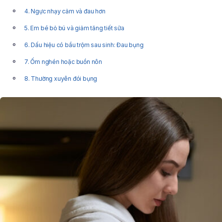
4. Ngực nhạy cảm và đau hơn
5. Em bé bỏ bú và giảm tăng tiết sữa
6. Dấu hiệu có bầu trộm sau sinh: Đau bụng
7. Ốm nghén hoặc buồn nôn
8. Thường xuyên đói bụng