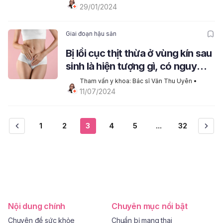
29/01/2024
Giai đoạn hậu sản
Bị lồi cục thịt thừa ở vùng kín sau
sinh là hiện tượng gì, có nguy
hiểm không?
Tham vấn y khoa: Bác sĩ Văn Thu Uyên
 • 
11/07/2024
1
2
3
4
5
...
32
Nội dung chính
Chuyên mục nổi bật
Chuyên đề sức khỏe
Chuẩn bị mang thai