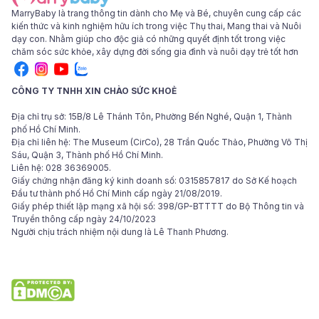
MarryBaby là trang thông tin dành cho Mẹ và Bé, chuyên cung cấp các
kiến thức và kinh nghiệm hữu ích trong việc Thụ thai, Mang thai và Nuôi
dạy con. Nhằm giúp cho độc giả có những quyết định tốt trong việc
chăm sóc sức khỏe, xây dựng đời sống gia đình và nuôi dạy trẻ tốt hơn
CÔNG TY TNHH XIN CHÀO SỨC KHOẺ
Địa chỉ trụ sở: 15B/8 Lê Thánh Tôn, Phường Bến Nghé, Quận 1, Thành
phố Hồ Chí Minh.
Địa chỉ liên hệ: The Museum (CirCo), 28 Trần Quốc Thảo, Phường Võ Thị
Sáu, Quận 3, Thành phố Hồ Chí Minh.
Liên hệ: 028 36369005.
Giấy chứng nhận đăng ký kinh doanh số: 0315857817 do Sở Kế hoạch
Đầu tư thành phố Hồ Chí Minh cấp ngày 21/08/2019.
Giấy phép thiết lập mạng xã hội số: 398/GP-BTTTT do Bộ Thông tin và
Truyền thông cấp ngày 24/10/2023
Người chịu trách nhiệm nội dung là Lê Thanh Phương.
© 2024 Bản quyền các bài viết thuộc tập đoàn Hello Health Group. Các