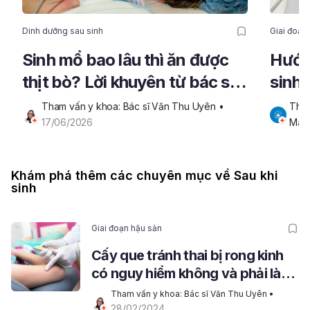
Dinh dưỡng sau sinh
Giai đoạn
Sinh mổ bao lâu thì ăn được
Hướn
thịt bò? Lời khuyên từ bác sĩ
sinh 
phụ sản
nhức
Tham vấn y khoa: Bác sĩ Văn Thu Uyên
 • 
Tham
17/06/2026
Mar
Khám phá thêm các chuyên mục về Sau khi
sinh
Giai đoạn hậu sản
Cấy que tránh thai bị rong kinh
có nguy hiểm không và phải làm
sao?
Tham vấn y khoa: Bác sĩ Văn Thu Uyên
 • 
28/02/2024