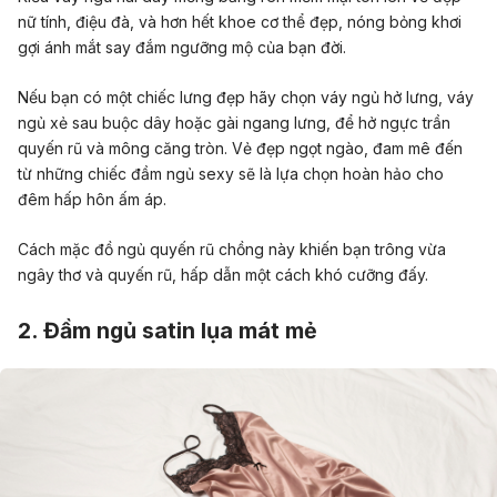
nữ tính, điệu đà, và hơn hết khoe cơ thể đẹp, nóng bỏng khơi
gợi ánh mắt say đắm ngưỡng mộ của bạn đời.
Nếu bạn có một chiếc lưng đẹp hãy chọn váy ngủ hở lưng, váy
ngủ xẻ sau buộc dây hoặc gài ngang lưng, để hở ngực trần
quyến rũ và mông căng tròn. Vẻ đẹp ngọt ngào, đam mê đến
từ những chiếc đầm ngủ sexy sẽ là lựa chọn hoàn hảo cho
đêm hấp hôn ấm áp.
Cách mặc đồ ngủ quyến rũ chồng này
khiến bạn trông vừa
ngây thơ và quyến rũ, hấp dẫn một cách khó cưỡng đấy.
2. Đầm ngủ satin lụa mát mẻ