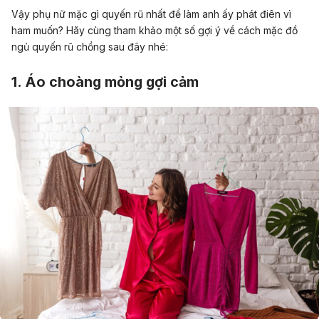
Vậy
phụ nữ mặc gì quyến rũ nhất
để làm anh ấy phát điên vì
ham muốn? Hãy cùng tham khảo một số gợi ý về
cách mặc đồ
ngủ quyến rũ chồng
sau đây nhé:
1. Áo choàng mỏng gợi cảm