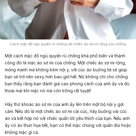
Cách mặc đồ ngủ quyến rũ chồng với chiếc áo sơ mi rộng của chồng
Một cách mặc đồ ngủ quyến rũ chồng khá phổ biến và thành
công đó là mặc áo sơ mi của chồng. Một chiếc áo sơ mi rộng,
mỏng manh mà không kèm nội y, với cúc áo buông lơi sẽ giúp
bạn sẽ trở nên sexy hơn bao giờ hết. Nó không chỉ cho chồng
bạn thấy rằng bạn đánh giá cao phong cách của anh ấy và đủ
thoải mái khi mặc nó mà còn trông rất tuyệt!
Hãy thử khoác áo sơ mi của anh ấy lên trên một bộ nội y gợi
cảm. Nếu đó là một chiếc áo sơ mi cài cúc, hãy buông vài cúc
áo và kết hợp nó với chiếc quần lót yêu thích của bạn. Nếu anh
ấy có áo thun họa tiết, bạn có thể mặc chúng với quần đùi hoặc
không mặc gì cả.