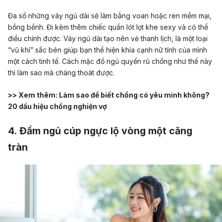
Đa số những váy ngủ dài sẽ làm bằng voan hoặc ren mềm mại,
bồng bềnh. Đi kèm thêm chiếc quần lót lọt khe sexy và có thể
điều chỉnh được. Váy ngủ dài tạo nên vẻ thanh lịch, là một loại
“vũ khí” sắc bén giúp bạn thể hiện khía cạnh nữ tính của mình
một cách tinh tế.
Cách mặc đồ ngủ quyến rũ chồng như thế này
thì làm sao mà chàng thoát được.
>> Xem thêm:
Làm sao để biết chồng có yêu mình không?
20 dấu hiệu chồng nghiện vợ
4. Đầm ngủ cúp ngực lộ vòng một căng
tràn