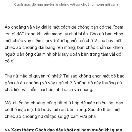
Cách mặc đồ ngủ quyến rũ chồng với áo choàng mỏng gợi cảm
Áo choàng và váy dài là một cách để chồng bạn có thể ‘’xem
lén gì đó’’ trong khi vẫn mang lại chút bí ẩn. Cho dù bạn chọn
một chiếc váy mềm mại với đường viền cổ chữ V sâu hay một
chiếc áo choàng dài bằng ren mỏng, bạn chắc chắn sẽ khiến
người đàn ông của mình phải suy đoán bên trong tấm vải đó
có gì.
Phụ nữ mặc gì quyến rũ nhất? Tại sao không chọn một bộ bao
gồm cả áo choàng và váy ngủ nhỉ? Những bộ này thường có
chất liệu vải mềm mại hơn, như satin và nhung.
Một chiếc áo choàng cũng rất phù hợp để mặc nhiều lớp, bạn
có thể mặc một bộ bodysuit ren bên trong. Sau đó thêm một
chiếc áo choàng hở để tạo sự gợi cảm vừa phải.
>> Xem thêm:
Cách dạo đầu khơi gợi ham muốn khi quan