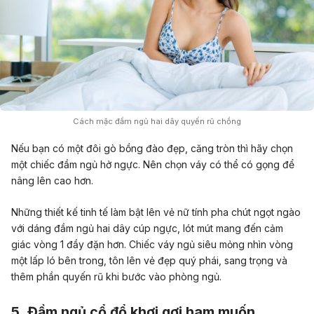
Cách mặc đầm ngủ hai dây quyến rũ chồng
Nếu bạn có một đôi gò bồng đào đẹp, căng tròn thì hãy chọn
một chiếc đầm
ngủ hở ngực. Nên chọn váy
có thể có gọng để
nâng lên cao hơn.
Những thiết kế tinh tế làm bật lên vẻ nữ tính pha chút ngọt ngào
với dáng đầm ngủ hai dây cúp ngực, lót mút mang đến cảm
giác vòng 1 đầy đặn hơn. Chiếc váy ngủ siêu mỏng nhìn vòng
một lấp ló bên trong, tôn lên vẻ đẹp quý phái, sang trọng và
thêm phần quyến rũ khi bước vào phòng ngủ.
5. Đầm ngủ cổ đổ khơi gợi ham muốn