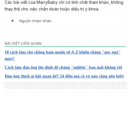
Các bài viết của MarryBaby chỉ có tính chất tham khảo, không
thay thế cho việc chẩn đoán hoặc điều trị y khoa.
Nguồn tham khảo
1. Missing that Red Hot Passion? How to Seduce Your Hus
band
BÀI VIẾT LIÊN QUAN
10 cách làm cho chồng ham muốn từ A-Z khiến chàng "gục ngã"
https://lbibinders.org/how-to-seduce-your-husband/
ngay!
Ngày truy cập: 13/10/2023
Cách làm đàn ông lên đỉnh để chàng "nghiện" bạn mãi không rời
Đàn ông thích gì khi quan hệ? 24 điều mà cô vợ nào cũng nên biết!
2. Sexy Shirt Switch
https://tvtropes.org/pmwiki/pmwiki.php/Main/SexyShirtSwi
tch
Ngày truy cập: 13/10/2023
Loading
3. Keep the Spark Alive in Your Marriage
https://www.hopkinsmedicine.org/health/wellness-and-pr