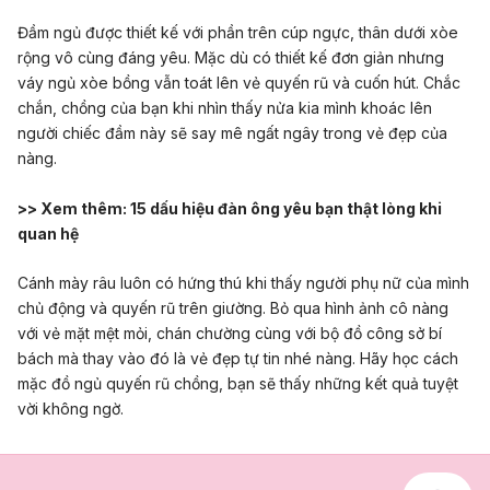
Đầm ngủ được thiết kế với phần trên cúp ngực, thân dưới xòe
rộng vô cùng đáng yêu. Mặc dù có thiết kế đơn giản nhưng
váy ngủ xòe bồng vẫn toát lên vẻ quyến rũ và cuốn hút. Chắc
chắn, chồng của bạn khi nhìn thấy nửa kia mình khoác lên
người chiếc đầm này sẽ say mê ngất ngây trong vẻ đẹp của
nàng.
>> Xem thêm:
15 dấu hiệu đàn ông yêu bạn thật lòng khi
quan hệ
Cánh mày râu luôn có hứng thú khi thấy người phụ nữ của mình
chủ động và quyến rũ trên giường. Bỏ qua hình ảnh cô nàng
với vẻ mặt mệt mỏi, chán chường cùng với bộ đồ công sở bí
bách mà thay vào đó là vẻ đẹp tự tin nhé nàng.
Hãy học cách
mặc đồ ngủ quyến rũ chồng
, bạn sẽ thấy những kết quả tuyệt
vời không ngờ.