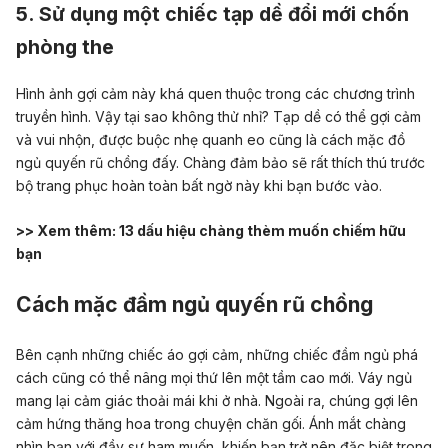
5. Sử dụng m
ột chiếc tạp dề đổi mới chốn
phòng the
Hình ảnh gợi cảm này khá quen thuộc trong các chương trình
truyền hình. Vậy tại sao không thử nhỉ? Tạp dề có thể gợi cảm
và vui nhộn, được buộc nhẹ quanh eo
cũng là cách mặc đồ
ngủ quyến rũ chồng đấy
. Chàng đảm bảo sẽ rất thích thú trước
bộ trang phục hoàn toàn bất ngờ này khi bạn bước vào.
>> Xem thêm:
13 dấu hiệu chàng thèm muốn chiếm hữu
bạn
Cách mặc đầm ngủ quyến rũ chồng
Bên cạnh những chiếc áo gợi cảm, những chiếc đầm ngủ phá
cách cũng
có thể nâng mọi thứ lên một tầm cao mới. Váy ngủ
mang lại cảm giác thoải mái khi ở nhà. Ngoài ra, chúng gợi lên
cảm hứng thăng hoa trong chuyện chăn gối.
Ánh mắt chàng
nhìn bạn với đầy sự ham muốn, khiến bạn trở nên đặc biệt trong