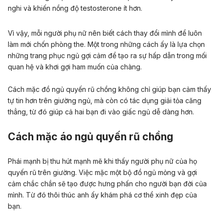
nghi và khiến nồng độ testosterone ít hơn.
Vì vậy,
mỗi người phụ nữ nên biết cách thay đổi mình để luôn
làm mới chốn phòng the. Một trong những cách ấy là lựa chọn
những trang phục ngủ gợi cảm
để tạo
ra sự hấp dẫn trong mối
quan hệ và
khơi gợi ham muốn của chàng
.
Cách mặc đồ ngủ quyến rũ chồng
không chỉ giúp bạn cảm thấy
tự tin hơn trên giường ngủ,
mà còn có
tác dụng giải tỏa căng
thẳng
, từ đó giúp cả hai bạn đi vào giấc ngủ dễ dàng hơn.
Cách mặc áo ngủ quyến rũ chồng
Phái mạnh bị thu hút mạnh mẽ khi thấy người phụ nữ của họ
quyến rũ trên giường.
Việc mặc một bộ đồ ngủ mỏng và gợi
cảm chắc chắn sẽ tạo được hưng phấn cho người bạn đời của
mình. Từ đó thôi thúc anh ấy khám phá cơ thể xinh đẹp của
bạn.