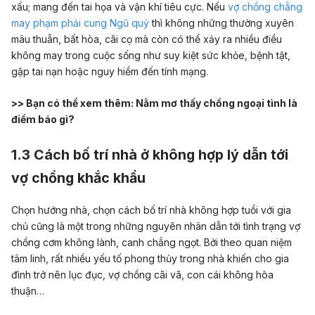
xấu; mang đến tai họa và vận khí tiêu cực. Nếu
vợ chồng chẳng
may phạm phải cung Ngũ quỷ
thì không những thường xuyên
mâu thuẫn, bất hòa, cãi cọ mà còn có thể xảy ra nhiều điều
không may trong cuộc sống như suy kiệt sức khỏe, bệnh tật,
gặp tai nạn hoặc nguy hiểm đến tính mạng.
>> Bạn có thể xem thêm:
Nằm mơ thấy chồng ngoại tình là
điềm báo gì?
1.3 Cách bố trí nhà ở không hợp lý dẫn tới
vợ chồng khắc khẩu
Chọn hướng nhà, chọn cách bố trí nhà không hợp tuổi với gia
chủ cũng là một trong những nguyên nhân dẫn tới tình trạng vợ
chồng cơm không lành, canh chẳng ngọt. Bởi theo quan niệm
tâm linh, rất nhiều yếu tố phong thủy trong nhà khiến cho gia
đình trở nên lục đục, vợ chồng cãi vã, con cái không hòa
thuận…