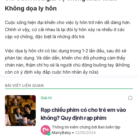
Không dọa ly hôn
Cuộc sống hiện đại khiến cho việc ly hôn trở nên dễ dàng hơn.
Chính vì vậy, cứ cãi nhau là lại đòi ly hôn xảy ra nhiều ở các
cặp vợ chồng, đặc biệt là những đôi trẻ.
Việc dọa ly hôn chỉ có tác dụng trong 1-2 lần đầu, sau đó sẽ
phản tác dụng. Và dần dần, khiến cho đối phương cảm thấy
chán nản, thậm chí họ sẽ là người chủ động buông tay (không
còn có ý định xây đắp cuộc hôn nhân ấy nữa).
BÀI VIẾT LIÊN QUAN
Giải trí
Rạp chiếu phim có cho trẻ em vào
không? Quy định rạp phim
Thông tin kiểm chứng bởi Ban biên tập 
MarryBaby
 • 
22/05/2024