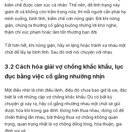
kiềm chế được cảm xúc cá nhân. Thế nên, để tình trạng này
giảm đi và không còn trầm trọng nữa, thì mỗi người cần phải hạ
mình xuống, bình tĩnh, kiềm chế cơn nóng giận. Bởi khi nóng
giận, chúng ta thường cố gắng buông những lời khó nghe,
thậm chí xúc phạm hoặc làm tổn thương bạn đời.
Tốt hơn hết, khi nóng giận, hãy im lặng hoặc tránh xa nhau một
chút để lấy lại bình tĩnh. Sau đó mới nói chuyện với nhau.
3.2 Cách hóa giải vợ chồng khắc khẩu, lục
đục bằng việc cố gắng nhường nhịn
Một điều nhịn là chín điều lành, điều đó chưa bao giờ là sai, đặc
biệt là với những cặp vợ chồng khắc khẩu. Dù có bất kỳ
chuyện gì xảy ra, hãy cố gắng nhường nhau một chút sẽ giữ
được hòa khí trong gia đình. Đừng hơn thua nhau, đừng cố để
chiến thắng lẫn nhau, bởi thắng thua vợ chồng không quan
trọng, quan trọng nhất là vợ chồng đồng lòng, hòa thuận, gia
đình vui vẻ.