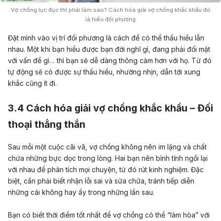
Vợ chồng lục đục thì phải làm sao? Cách hóa giải vợ chồng khắc khẩu đó
là hiểu đối phương
Đặt mình vào vị trí đối phương là cách để có thể thấu hiểu lẫn
nhau. Một khi bạn hiểu được bạn đời nghĩ gì, đang phải đối mặt
với vấn đề gì… thì bạn sẽ dễ dàng thông cảm hơn với họ. Từ đó
tự động sẽ có được sự thấu hiểu, nhường nhịn, dẫn tới xung
khắc cũng ít đi.
3.4
Cách hóa giải vợ chồng khắc khẩu –
Đối
thoại thẳng thắn
Sau mỗi một cuộc cãi vã, vợ chồng không nên im lặng và chất
chứa những bực dọc trong lòng. Hai bạn nên bình tĩnh ngồi lại
với nhau để phân tích mọi chuyện, từ đó rút kinh nghiệm. Đặc
biệt, cần phải biết nhận lỗi sai và sửa chữa, tránh tiếp diễn
những cái không hay ấy trong những lần sau.
Bạn có biết thời điểm tốt nhất để vợ chồng có thể “làm hòa” với