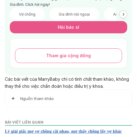
Gia đình. Click hỏi ngay!
Vợ chồng
Gia đình nội ngoại
Anh chị em
Hỏi bác sĩ
Tham gia cộng đồng
Các bài viết của MarryBaby chỉ có tính chất tham khảo, không
thay thế cho việc chẩn đoán hoặc điều trị y khoa.
Nguồn tham khảo
1. I can’t seem to stop arguing with my partner. What can
we do?
BÀI VIẾT LIÊN QUAN
https://www.relate.org.uk/relationship-help/help-
Lý giải giấc mơ vợ chồng cãi nhau, mơ thấy chồng lấy vợ khác
relationships/arguing-and-conflict/i-cant-seem-stop-