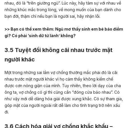
nhau, đó là “trên giường ngủ”. Lúc này, hãy tâm sự với nhau về
những khúc mắc trong lòng, về mong muốn của bạn dành cho
bạn đời, thậm chí nếu bạn là người sai, hãy nhận lỗi.
>> Bạn có thể xem thêm:
Ngủ mơ thấy sinh em bé báo điềm
gì? Có phải ‘sinh dữ tử lành’ không?
3.5 Tuyệt đối không cãi nhau trước mặt
người khác
Một trong những sai lầm vợ chồng thường mắc phải đó là cãi
nhau trước mặt người khác vì họ cảm thấy không kiềm chế
được cơn nóng giận của mình. Tuy nhiên, theo lời dạy của cha
ông ta, vợ chồng có gì thì cũng cần “đóng cửa bảo nhau”. Có
như vậy mới dễ dàng hóa giải được xung khắc. Có sự tham gia,
góp mặt của người ngoài rất dễ làm cho tình trạng trở nên xấu
đi.
3.6 Cách hóa giải vợ chồng khắc khẩu –