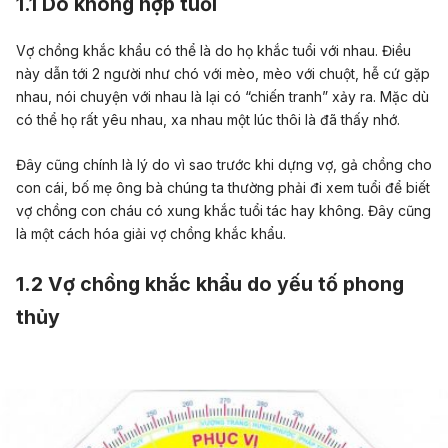
1.1 Do không hợp tuổi
Vợ chồng khắc khẩu có thể là do họ khắc tuổi với nhau. Điều
này dẫn tới 2 người như chó với mèo, mèo với chuột, hễ cứ gặp
nhau, nói chuyện với nhau là lại có “chiến tranh” xảy ra. Mặc dù
có thể họ rất yêu nhau, xa nhau một lúc thôi là đã thấy nhớ.
Đây cũng chính là lý do vì sao trước khi dựng vợ, gả chồng cho
con cái, bố mẹ ông bà chúng ta thường phải đi xem tuổi để biết
vợ chồng con cháu có xung khắc tuổi tác hay không. Đây cũng
là một cách hóa giải vợ chồng khắc khẩu.
1.2 Vợ chồng khắc khẩu do yếu tố phong
thủy