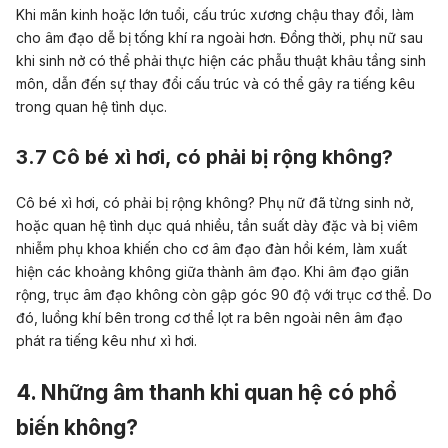
Khi mãn kinh hoặc lớn tuổi, cấu trúc xương chậu thay đổi, làm
cho âm đạo dễ bị tống khí ra ngoài hơn. Đồng thời, phụ nữ sau
khi sinh nở có thể phải thực hiện các phẫu thuật khâu tầng sinh
môn, dẫn đến sự thay đổi cấu trúc và có thể gây ra tiếng kêu
trong quan hệ tình dục.
3.7 Cô bé xì hơi, có phải bị rộng không?
Cô bé xì hơi, có phải bị rộng không? Phụ nữ đã từng sinh nở,
hoặc quan hệ tình dục quá nhiều, tần suất dày đặc và bị viêm
nhiễm phụ khoa khiến cho cơ âm đạo đàn hồi kém, làm xuất
hiện các khoảng không giữa thành âm đạo. Khi âm đạo giãn
rộng, trục âm đạo không còn gập góc 90 độ với trục cơ thể. Do
đó, luồng khí bên trong cơ thể lọt ra bên ngoài nên âm đạo
phát ra tiếng kêu như xì hơi.
4. Những âm thanh khi quan hệ có phổ
biến không?