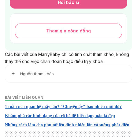
Hỏi bác sĩ
Tham gia cộng đồng
Các bài viết của MarryBaby chỉ có tính chất tham khảo, không
thay thế cho việc chẩn đoán hoặc điều trị y khoa.
Nguồn tham khảo
1. What is queefing?
https://www.plannedparenthood.org/learn/teens/ask-
BÀI VIẾT LIÊN QUAN
experts/how-can-i-prevent-queefing-during-sex-its-so-
1 tuần nên quan hệ mấy lần? "Chuyện ấy" bao nhiêu mới đủ?
embarrassing
Khám phá các hình dạng của cô bé để biết dạng nào là đẹp
Truy cập ngày: 03/10/2023
Những cách làm cho phụ nữ lên đỉnh nhiều lần và sướng phát điên
2. Why Do I Pass Gas During Sex?
https://health.clevelandclinic.org/pass-gas-sex/