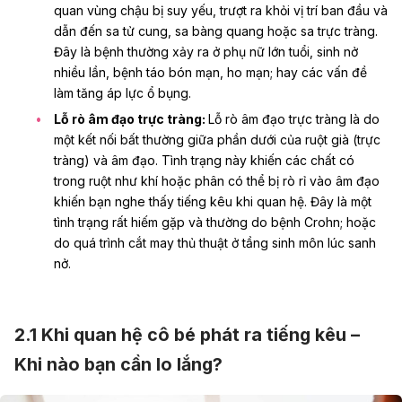
quan vùng chậu bị suy yếu, trượt ra khỏi vị trí ban đầu và
dẫn đến sa tử cung, sa bàng quang hoặc sa trực tràng.
Đây là bệnh thường xảy ra ở phụ nữ lớn tuổi, sinh nở
nhiều lần, bệnh táo bón mạn, ho mạn; hay các vấn đề
làm tăng áp lực ổ bụng.
Lỗ rò âm đạo trực tràng:
Lỗ rò âm đạo trực tràng là do
một kết nối bất thường giữa phần dưới của ruột già (trực
tràng) và âm đạo. Tình trạng này khiến các chất có
trong ruột như khí hoặc phân có thể bị rò rỉ vào âm đạo
khiến bạn nghe thấy tiếng kêu khi quan hệ. Đây là một
tình trạng rất hiếm gặp và thường do bệnh Crohn; hoặc
do quá trình cắt may thủ thuật ở tầng sinh môn lúc sanh
nở.
2.1 Khi quan hệ cô bé phát ra tiếng kêu –
Khi nào bạn cần lo lắng?