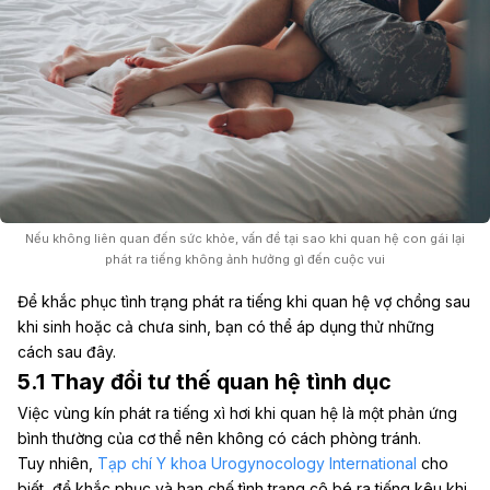
Nếu không liên quan đến sức khỏe, vấn đề tại sao khi quan hệ con gái lại
phát ra tiếng không ảnh hưởng gì đến cuộc vui
Để khắc phục tình trạng phát ra tiếng khi quan hệ vợ chồng sau
khi sinh hoặc cả chưa sinh, bạn có thể áp dụng thử những
cách sau đây.
5.1 Thay đổi tư thế quan hệ tình dục
Việc vùng kín phát ra tiếng xì hơi khi quan hệ là một phản ứng
bình thường của cơ thể nên không có cách phòng tránh.
Tuy nhiên,
Tạp chí Y khoa Urogynocology International
cho
biết, để khắc phục và hạn chế tình trạng cô bé ra tiếng kêu khi