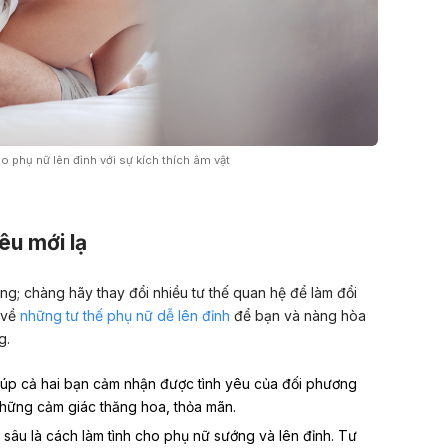
 phụ nữ lên đỉnh với sự kích thích âm vật
êu mới lạ
g; chàng hãy thay đổi nhiều tư thế quan hệ để làm đổi
ý về
những tư thế phụ nữ dễ lên đỉnh
để bạn và nàng hòa
g.
giúp cả hai bạn cảm nhận được tình yêu của đối phương
hững cảm giác thăng hoa, thỏa mãn.
âu là cách làm tình cho phụ nữ sướng và lên đỉnh. Tư