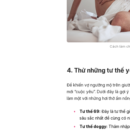
Cách làm cho
4. Thử những tư thế y
Để khiến vợ ngưỡng mộ trên giườn
mới “cuộc yêu”. Dưới đây là gợi 
làm một với những hơi thở ấm nồn
Tư thế 69:
Đây là tư thế 
sâu sắc nhất để cùng có n
Tư thế doggy:
Thâm nhập s