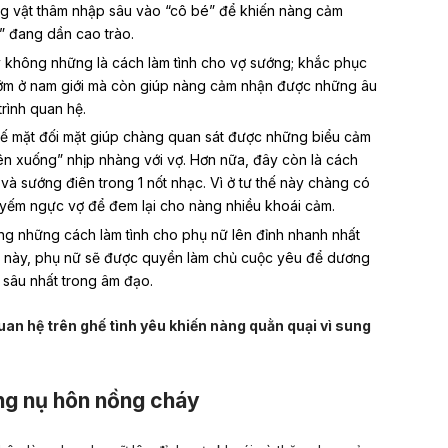
 vật thâm nhập sâu vào “cô bé” để khiến nàng cảm
” đang dần cao trào.
 không những là cách làm tình cho vợ sướng; khắc phục
 sớm ở nam giới mà còn giúp nàng cảm nhận được những âu
rình quan hệ.
ế mặt đối mặt giúp chàng quan sát được những biểu cảm
ên xuống” nhịp nhàng với vợ. Hơn nữa, đây còn là cách
 và sướng điên trong 1 nốt nhạc. Vì ở tư thế này chàng có
 yếm ngực vợ để đem lại cho nàng nhiều khoái cảm.
ng những cách làm tình cho phụ nữ lên đỉnh nhanh nhất
úc này, phụ nữ sẽ được quyền làm chủ cuộc yêu để dương
rí sâu nhất trong âm đạo.
uan hệ trên ghế tình yêu khiến nàng quằn quại vì sung
ng nụ hôn nồng cháy