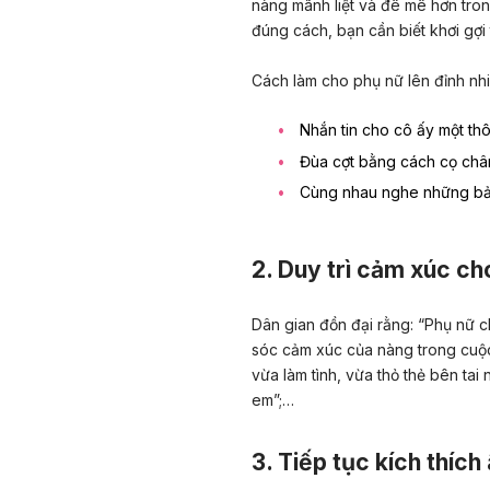
nàng mãnh liệt và đê mê hơn tron
đúng cách, bạn cần biết khơi gợi 
Cách làm cho phụ nữ lên đỉnh nhiề
Nhắn tin cho cô ấy một th
Đùa cợt bằng cách cọ chân
Cùng nhau nghe những bản
2. Duy trì cảm xúc ch
Dân gian đồn đại rằng: “Phụ nữ 
sóc cảm xúc của nàng trong cuộc
vừa làm tình, vừa thỏ thẻ bên ta
em”;…
3. Tiếp tục kích thích