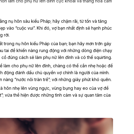
ôn làm cho phụ nữ lên đỉnh cực khoái và thăng hoa cảm
ằng nụ hôn sâu kiểu Pháp; hãy chậm rãi, từ tốn và tăng
ẹp vào “cuộc vui”. Khi đó, vợ bạn nhất định sẽ hạnh phúc
 rời.
t trong nụ hôn kiểu Pháp của bạn; bạn hãy mơn trớn gáy
u tai để khiến nàng rung động với những dòng điện chạy
cổ đúng cách sẽ làm phụ nữ lên đỉnh và có thể squirting.
ể làm cho phụ nữ lên đỉnh, chàng có thể cắn nhẹ hoặc để
nh động đánh dấu chủ quyền vợ chính là người của mình.
 nàng “nước nôi tràn trề”; với những giây phút khó quên.
và
hôn nhẹ lên vùng ngực
, vùng bụng hay eo của vợ để
t”; vừa thể hiện được những tình cảm và sự quan tâm của