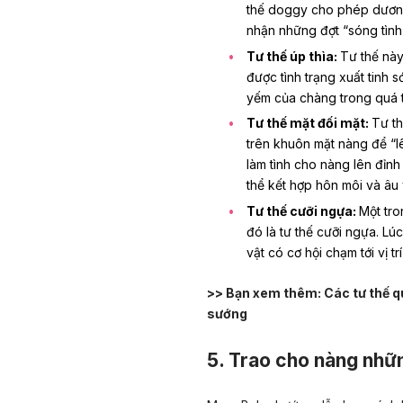
thế doggy cho phép dương
nhận những đợt “sóng tình
Tư thế úp thìa:
Tư thế này
được tình trạng xuất tinh
yếm của chàng trong quá t
Tư thế mặt đối mặt:
Tư th
trên khuôn mặt nàng để “l
làm tình cho nàng lên đỉnh
thể kết hợp hôn môi và âu
Tư thế cưỡi ngựa:
Một tro
đó là tư thế cưỡi ngựa. L
vật có cơ hội chạm tới vị t
>> Bạn xem thêm:
Các tư thế q
sướng
5. Trao cho nàng nhữ