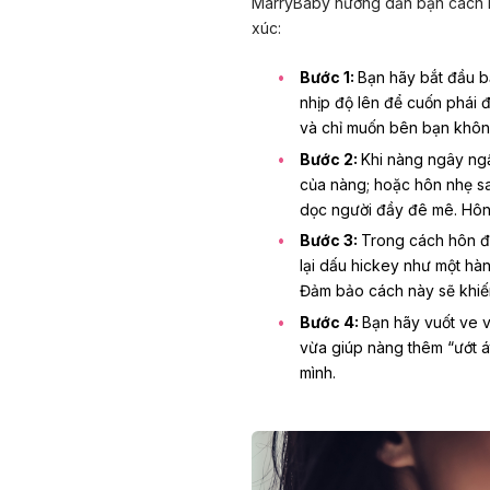
MarryBaby hướng dẫn bạn cách h
xúc:
Bước 1:
Bạn hãy bắt đầu b
nhịp độ lên để cuốn phái đ
và chỉ muốn bên bạn không
Bước 2:
Khi nàng ngây ngấ
của nàng; hoặc hôn nhẹ sa
dọc người đầy đê mê. Hôn 
Bước 3:
Trong cách hôn đ
lại dấu hickey như một hà
Đảm bảo cách này sẽ khiến
Bước 4:
Bạn hãy vuốt ve 
vừa giúp nàng thêm “ướt á
mình.