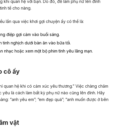
g khi quan hệ với bạn. Do đó, để làm phụ nữ lên đỉnh
tinh tế cho nàng.
u lần qua việc khơi gợi chuyện ấy có thể là:
ông điệp gợi cảm vào buổi sáng.
 tinh nghịch dưới bàn ăn vào bữa tối.
 nhạc hoặc xem một bộ phim tình yêu lãng mạn.
o cô ấy
chỉ quan hệ khi có cảm xúc yêu thương.” Việc chàng chăm
 yêu là cách làm bất kỳ phụ nữ nào cũng lên đỉnh. Hãy
i nàng: “anh yêu em”; “em đẹp quá”; “anh muốn được ở bên
 âm vật