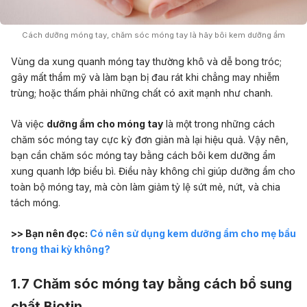
Cách dưỡng móng tay, chăm sóc móng tay là hãy bôi kem dưỡng ẩm
Vùng da xung quanh móng tay thường khô và dễ bong tróc;
gây mất thẩm mỹ và làm bạn bị đau rát khi chẳng may nhiễm
trùng; hoặc thấm phải những chất có axit mạnh như chanh.
Và việc
dưỡng ẩm cho móng tay
là một trong những cách
chăm sóc móng tay cực kỳ đơn giản mà lại hiệu quả. Vậy nên,
bạn cần chăm sóc móng tay bằng cách bôi kem dưỡng ẩm
xung quanh lớp biểu bì. Điều này không chỉ giúp dưỡng ẩm cho
toàn bộ móng tay, mà còn làm giảm tỷ lệ sứt mẻ, nứt, và chia
tách móng.
>> Bạn nên đọc:
Có nên sử dụng kem dưỡng ẩm cho mẹ bầu
trong thai kỳ không?
1.7 Chăm sóc móng tay bằng cách bổ sung
chất Biotin