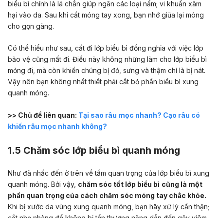
biểu bì chính là lá chắn giúp ngăn các loại nấm; vi khuẩn xâm
hại vào da. Sau khi cắt móng tay xong, bạn nhớ giũa lại móng
cho gọn gàng.
Có thể hiểu như sau, cắt đi lớp biểu bì đồng nghĩa với việc lớp
bảo vệ cũng mất đi. Điều này không những làm cho lớp biểu bì
mỏng đi, mà còn khiến chúng bị đỏ, sưng và thậm chí là bị nát.
Vậy nên bạn không nhất thiết phải cắt bỏ phần biểu bì xung
quanh móng.
>> Chủ đề liên quan:
Tại sao râu mọc nhanh? Cạo râu có
khiến râu mọc nhanh không?
1.5 Chăm sóc lớp biểu bì quanh móng
Như đã nhắc đến ở trên về tầm quan trọng của lớp biểu bì xung
quanh móng. Bởi vậy,
chăm sóc tốt lớp biểu bì
cũng là một
phần quan trọng của cách chăm sóc móng tay chắc khỏe.
Khi bị xước da vùng xung quanh móng, bạn hãy xử lý cẩn thận;
cắt nhẹ nhàng để không bị tổn thương nặng dẫn đến gây viêm