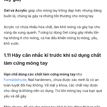
Gel và Acrylic
giúp cho móng tay trông đẹp hơn; nhưng đáng
buồn là, chúng lại gây ra những tổn thương cho móng tay.
Acrylic có chứa nhiều hóa chất, làm khô móng và gây hại cho
vùng da xung quanh. Tương tự dùng Gel cũng gây nhiều tổn
hại không ít cho móng, cả hai đều khiến móng bị mỏng, yếu,
khô xước.
1.11 Hãy cân nhắc kĩ trước khi sử dụng chất
làm cứng móng tay
Hạn chế dùng các chất làm cứng móng tay
như
Formaldehyde
; Nail hardeners,..chưa được xác minh là có an
toàn tuyệt đối hay không. Về mặt y khoa, các chất này được
cho rằng là không nên sử dụng. Trừ khi móng tay của bạn quá
yếu và dễ gãy.
Nhìn chung, để giữ cho móng tay khỏi bị tác động thì bạn nên