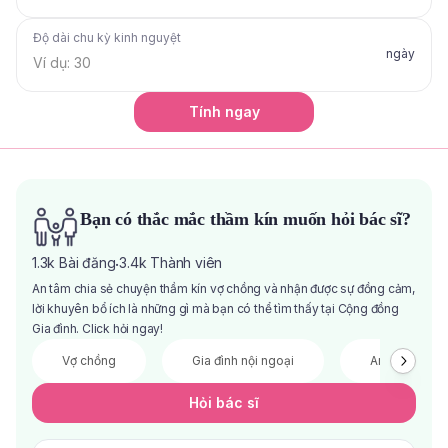
Độ dài chu kỳ kinh nguyệt
ngày
Tính ngay
Bạn có thắc mắc thầm kín muốn hỏi bác sĩ?
1.3k
Bài đăng
3.4k
Thành viên
·
An tâm chia sẻ chuyện thầm kín vợ chồng và nhận được sự đồng cảm,
lời khuyên bổ ích là những gì mà bạn có thể tìm thấy tại Cộng đồng
Gia đình. Click hỏi ngay!
Vợ chồng
Gia đình nội ngoại
Anh chị em
Hỏi bác sĩ