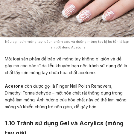
Nếu bạn sơn móng tay, cách chăm sóc và dưỡng móng tay bị hư tổn là bạn
nên bớt dùng Acetone
Một loại sản phẩm để bảo vệ móng tay không bị giòn và dễ
gãy mà các bác sĩ da liễu khuyên bạn nên tránh sử dụng đó là
chất tẩy sơn móng tay chứa hóa chất acetone.
Acetone
còn được gọi là Finger Nail Polish Removers,
Dimethyl Formaldehyde – một hóa chất rất thông dụng trong
nghề làm móng. Ảnh hưởng của hóa chất này có thể làm mỏng
móng và khiến chúng trở nên giòn, dễ gãy hơn.
1.10 Tránh sử dụng Gel và Acrylics (móng
tay giả)