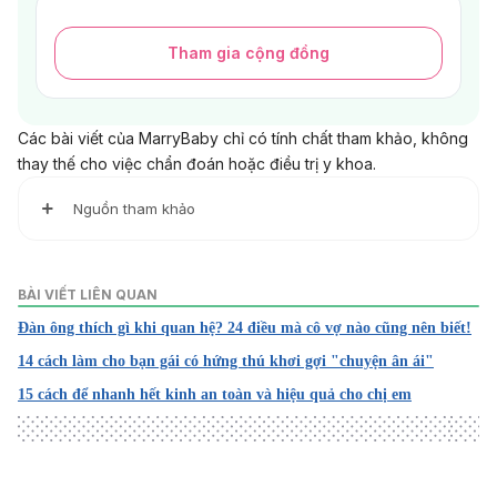
Tham gia cộng đồng
Các bài viết của MarryBaby chỉ có tính chất tham khảo, không
thay thế cho việc chẩn đoán hoặc điều trị y khoa.
Nguồn tham khảo
1. Tips for healthy nails
https://www.aad.org/public/everyday-care/nail-care-
BÀI VIẾT LIÊN QUAN
secrets/basics/healthy-nail-tips
Đàn ông thích gì khi quan hệ? 24 điều mà cô vợ nào cũng nên biết!
Ngày truy cập: 16/11/2022
14 cách làm cho bạn gái có hứng thú khơi gợi "chuyện ân ái"
2. How to trim your nails
15 cách để nhanh hết kinh an toàn và hiệu quả cho chị em
https://www.aad.org/public/everyday-care/nail-care-
secrets/basics/how-to-trim-nails
Ngày truy cập: 16/11/2022