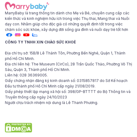
MarryBaby là trang thông tin dành cho Mẹ và Bé, chuyên cung cấp các
kiến thức và kinh nghiệm hữu ích trong việc Thụ thai, Mang thai và Nuôi
dạy con. Nhằm giúp cho độc giả có những quyết định tốt trong việc
chăm sóc sức khỏe, xây dựng đời sống gia đình và nuôi dạy trẻ tốt hơn
CÔNG TY TNHH XIN CHÀO SỨC KHOẺ
Địa chỉ trụ sở: 15B/8 Lê Thánh Tôn, Phường Bến Nghé, Quận 1, Thành
phố Hồ Chí Minh.
Địa chỉ liên hệ: The Museum (CirCo), 28 Trần Quốc Thảo, Phường Võ Thị
Sáu, Quận 3, Thành phố Hồ Chí Minh.
Liên hệ: 028 36369005.
Giấy chứng nhận đăng ký kinh doanh số: 0315857817 do Sở Kế hoạch
Đầu tư thành phố Hồ Chí Minh cấp ngày 21/08/2019.
Giấy phép thiết lập mạng xã hội số: 398/GP-BTTTT do Bộ Thông tin và
Truyền thông cấp ngày 24/10/2023
Người chịu trách nhiệm nội dung là Lê Thanh Phương.
© 2024 Bản quyền các bài viết thuộc tập đoàn Hello Health Group. Các