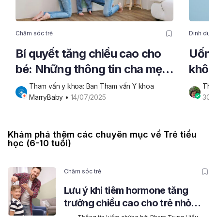
Chăm sóc trẻ
Dinh dưỡn
Bí quyết tăng chiều cao cho
Uống
bé: Những thông tin cha mẹ
không
đừng bỏ lỡ!
triển
Tham vấn y khoa: Ban Tham vấn Y khoa 
Thôn
MarryBaby
 • 
14/07/2025
30/
Khám phá thêm các chuyên mục về Trẻ tiểu
học (6-10 tuổi)
Chăm sóc trẻ
Lưu ý khi tiêm hormone tăng
trưởng chiều cao cho trẻ nhỏ
con